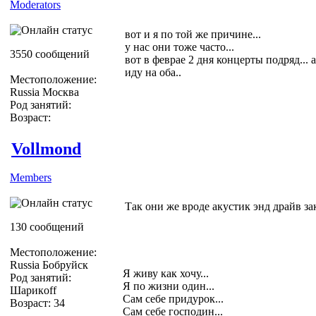
Moderators
вот и я по той же причине...
у нас они тоже часто...
3550 сообщений
вот в феврае 2 дня концерты подряд... 
иду на оба..
Местоположение:
Russia Москва
Род занятий:
Возраст:
Vollmond
Members
Так они же вроде акустик энд драйв з
130 сообщений
Местоположение:
Russia Бобруйск
Я живу как хочу...
Род занятий:
Я по жизни один...
Шарикoff
Сам себе придурок...
Возраст: 34
Сам себе господин...