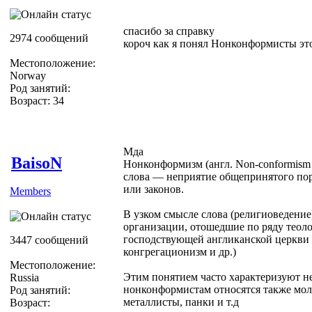
спасибо за справку
2974 сообщений
короч как я понял Нонконформисты это
Местоположение:
Norway
Род занятий:
Возраст: 34
Мда
BaisoN
Нонконформизм (англ. Non-conformism
слова — неприятие общепринятого пор
или законов.
Members
В узком смысле слова (религиоведени
организации, отошедшие по ряду теол
господствующей англиканской церкви 
3447 сообщений
конгрегационизм и др.)
Местоположение:
Этим понятием часто характеризуют н
Russia
нонконформистам относятся также мол
Род занятий:
металлисты, панки и т.д
Возраст: