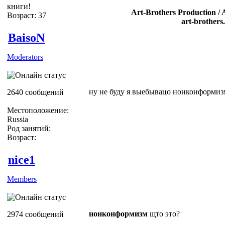
книги!
Art-Brothers Production / 
Возраст: 37
art-brothers
BaisoN
Moderators
ну не буду я выебывацо нонконформиз
2640 сообщений
Местоположение:
Russia
Род занятий:
Возраст:
nice1
Members
нонконформизм
щто это?
2974 сообщений