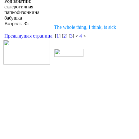
Род занятий:
склеротичная
папкобизонкина
бабушка
Возраст: 35
The whole thing, I think, is sick
Предыдущая страница
[
1
] [
2
] [
3
] >
4
<