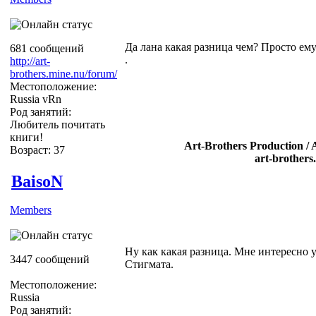
Да лана какая разница чем? Просто ему 
681 сообщений
.
http://art-
brothers.mine.nu/forum/
Местоположение:
Russia vRn
Род занятий:
Любитель почитать
книги!
Art-Brothers Production / 
Возраст: 37
art-brothers
BaisoN
Members
Ну как какая разница. Мне интересно у
3447 сообщений
Стигмата.
Местоположение:
Russia
Род занятий: