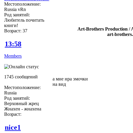
Местоположение:
Russia vRn
Род занятий:
Любитель почитать
книги!
Art-Brothers Production / 
Возраст: 37
art-brothers
13:58
Members
1745 сообщений
а мне нра эмочки
на вид
Местоположение:
Russia
Род занятий:
Верховный жрец
Жнахен - жнахена
Возраст:
nice1