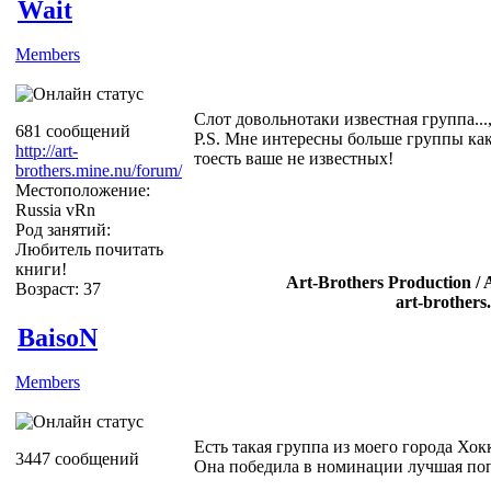
Wait
Members
Слот довольнотаки известная группа...,
681 сообщений
P.S. Мне интересны больше группы как
http://art-
тоесть ваше не известных!
brothers.mine.nu/forum/
Местоположение:
Russia vRn
Род занятий:
Любитель почитать
книги!
Art-Brothers Production / 
Возраст: 37
art-brothers
BaisoN
Members
Есть такая группа из моего города Хок
3447 сообщений
Она победила в номинации лучшая по