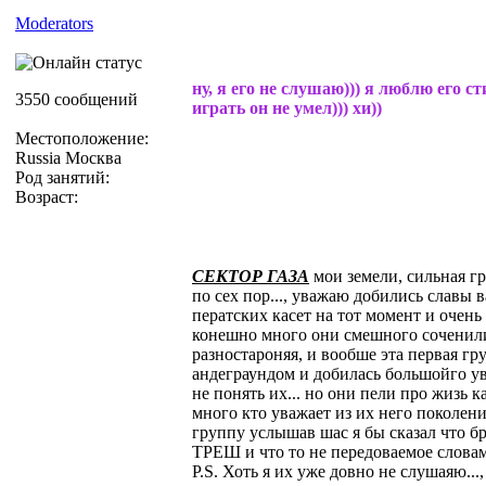
Moderators
ну, я его не слушаю))) я люблю его ст
3550 сообщений
играть он не умел))) хи))
Местоположение:
Russia Москва
Род занятий:
Возраст:
СЕКТОР ГАЗА
мои земели, сильная гру
по сех пор..., уважаю добились славы 
ператских касет на тот момент и очен
конешно много они смешного соченили
разностароняя, и вообше эта первая гр
андеграундом и добилась большойго у
не понять их... но они пели про жизь к
много кто уважает из их него поколен
группу услышав шас я бы сказал что бре
ТРЕШ и что то не передоваемое словам
P.S. Хоть я их уже довно не слушаяю...