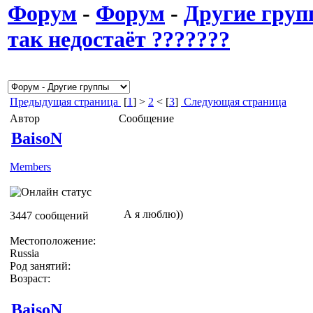
Форум
-
Форум
-
Другие гру
так недостаёт ???????
Предыдущая страница
[
1
] >
2
< [
3
]
Следующая страница
Автор
Сообщение
BaisoN
Members
А я люблю))
3447 сообщений
Местоположение:
Russia
Род занятий:
Возраст:
BaisoN