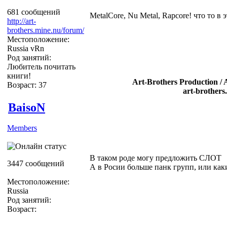
681 сообщений
MetalCore, Nu Metal, Rapcore! что то в 
http://art-
brothers.mine.nu/forum/
Местоположение:
Russia vRn
Род занятий:
Любитель почитать
книги!
Art-Brothers Production / 
Возраст: 37
art-brothers
BaisoN
Members
В таком роде могу предложить СЛОТ
3447 сообщений
А в Росии больше панк групп, или как
Местоположение:
Russia
Род занятий:
Возраст: