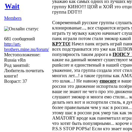
уважаю как самых одних из лучших м
Wait
группу КИНО!!! ЦОЙ и ХОЙ это отци р
группа DDT!!!
Members
Современный русские группы слушать 
клонированые..., все стараются играть
играть ту музыку какую начинает слуша
панк играли потом стали эмокор какой 
681 сообщений
КРУТО!
Начел панк играть играй панк,
http://art-
всех подстраиватся это уже как ШЛЮ
brothers.mine.nu/forum/
популярность таким дорога в
ПОПСУ 
Местоположение:
какие на данный момент сушествуют 
Russia vRn
punkcore и единственый в нашей стране
Род занятий:
уважение, эта группа создала этот стил
Любитель почитать
многих лет...! а такие группы как AM
книги!
это шлак...! Не навижу
emocore
и ваше
Возраст: 37
россии это движение испортила позёр
ваше не знают не чего про это движен
слушают эмокор и многи емо стили... 
делать нех вот и испортили стиль, я д
более правельным чем у нас в россии...
этому шас в россии рок умер так как э
AMATORY вроде как панеметалл играли
что хотят быть популярными... короче 
P.S.S STOP POPSa! Если кто знает нор