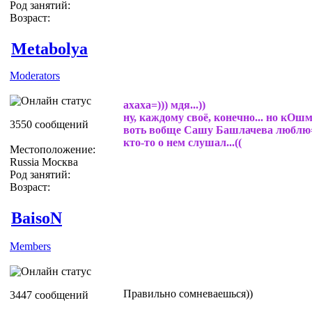
Род занятий:
Возраст:
Metabolya
Moderators
ахаха=))) мдя...))
ну, каждому своё, конечно... но кОшм
3550 сообщений
воть вобще Сашу Башлачева люблю=)
кто-то о нем слушал...((
Местоположение:
Russia Москва
Род занятий:
Возраст:
BaisoN
Members
Правильно сомневаешься))
3447 сообщений