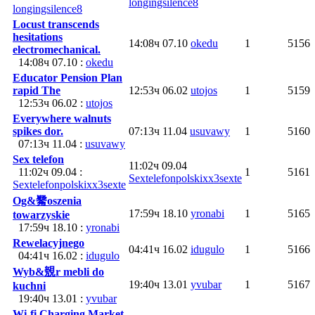
longingsilence8
longingsilence8
Locust transcends
hesitations
14:08ч 07.10
okedu
1
5156
electromechanical.
14:08ч 07.10 :
okedu
Educator Pension Plan
rapid The
12:53ч 06.02
utojos
1
5159
12:53ч 06.02 :
utojos
Everywhere walnuts
spikes dor.
07:13ч 11.04
usuvawy
1
5160
07:13ч 11.04 :
usuvawy
Sex telefon
11:02ч 09.04
11:02ч 09.04 :
1
5161
Sextelefonpolskixx3sexte
Sextelefonpolskixx3sexte
Og&觺oszenia
17:59ч 18.10
yronabi
1
5165
towarzyskie
17:59ч 18.10 :
yronabi
Rewelacyjnego
04:41ч 16.02
idugulo
1
5166
04:41ч 16.02 :
idugulo
Wyb&覫r mebli do
19:40ч 13.01
yvubar
1
5167
kuchni
19:40ч 13.01 :
yvubar
Wi-fi Charging Market