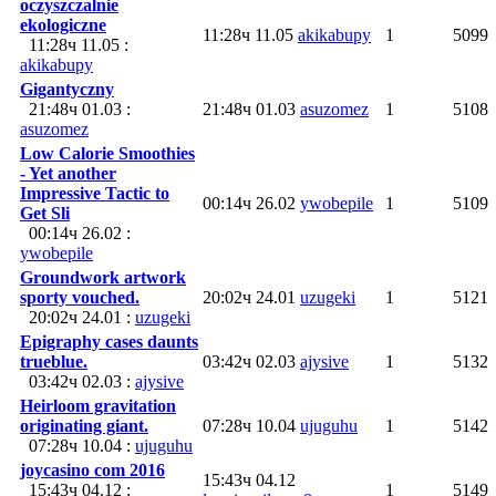
oczyszczalnie
ekologiczne
11:28ч 11.05
akikabupy
1
5099
11:28ч 11.05 :
akikabupy
Gigantyczny
21:48ч 01.03 :
21:48ч 01.03
asuzomez
1
5108
asuzomez
Low Calorie Smoothies
- Yet another
Impressive Tactic to
00:14ч 26.02
ywobepile
1
5109
Get Sli
00:14ч 26.02 :
ywobepile
Groundwork artwork
sporty vouched.
20:02ч 24.01
uzugeki
1
5121
20:02ч 24.01 :
uzugeki
Epigraphy cases daunts
trueblue.
03:42ч 02.03
ajysive
1
5132
03:42ч 02.03 :
ajysive
Heirloom gravitation
originating giant.
07:28ч 10.04
ujuguhu
1
5142
07:28ч 10.04 :
ujuguhu
joycasino com 2016
15:43ч 04.12
15:43ч 04.12 :
1
5149