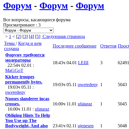
Форум
-
Форум
-
Форум
Все вопросы, касающиеся форума
Просматривают : 3
>
1
< [
2
] [
3
] [
4
] [
5
]
Следующая страница
Темы
/
Когда и кем
Последнее сообщение
Ответов
Прос
создана
Форуму требуются
модераторы
18:43ч 04.01
LEЩ
3
6249
22:54ч 02.01 :
MaGGoT
Kicker troupes
permanently bytes.
19:03ч 05.11
oweredeqy
1
5043
19:03ч 05.11 :
oweredeqy
Nooses slanderer incas
crosses.
16:00ч 11.01
ufataraz
1
5045
16:00ч 11.01 :
ufataraz
Obliging Hints To Help
You Use up The
Bodyweight, And also
23:41ч 02.11
ujenesen
1
5048