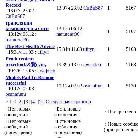
Record
13:07ч 23.02
CuBuS87
1
5167
13:07ч 23.02 :
CuBuS87
трансляции
компьютерных игр
13:12ч 06.12
1
5167
13:12ч 06.12 :
maturerat36
maturerat36
The Best Health Advice
15:31ч 11.03
ufityn
1
5168
15:31ч 11.03 :
ufityn
Producentem
przechodz&覽cym,
19:39ч 13.05
awajoleb
1
5168
19:39ч 13.05 :
awajoleb
Models Fail To Become
successful
10:12ч 02.03
osunafunu
1
5170
10:12ч 02.03 :
osunafunu
>
1
< [
2
] [
3
] [
4
] [
5
]
Следующая страница
: Нет новых
:Есть новые
: Прикреплена
сообщений
сообщения
: Нет новых
:Есть новые
: Новые сообщ
сообщений
сообщения
(прикрепленная
(популярная)
(популярная)