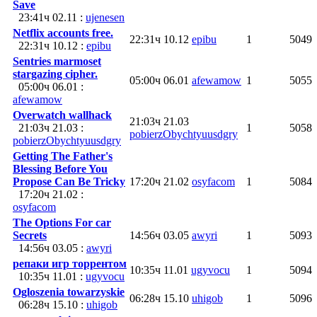
Save
23:41ч 02.11 :
ujenesen
Netflix accounts free.
22:31ч 10.12
epibu
1
5049
22:31ч 10.12 :
epibu
Sentries marmoset
stargazing cipher.
05:00ч 06.01
afewamow
1
5055
05:00ч 06.01 :
afewamow
Overwatch wallhack
21:03ч 21.03
21:03ч 21.03 :
1
5058
pobierzObychtyuusdgry
pobierzObychtyuusdgry
Getting The Father's
Blessing Before You
Propose Can Be Tricky
17:20ч 21.02
osyfacom
1
5084
17:20ч 21.02 :
osyfacom
The Options For car
Secrets
14:56ч 03.05
awyri
1
5093
14:56ч 03.05 :
awyri
репаки игр торрентом
10:35ч 11.01
ugyvocu
1
5094
10:35ч 11.01 :
ugyvocu
Ogloszenia towarzyskie
06:28ч 15.10
uhigob
1
5096
06:28ч 15.10 :
uhigob