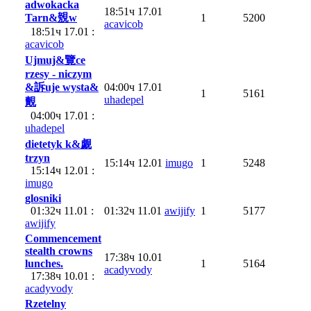
adwokacka
18:51ч 17.01
Tarn&覫w
1
5200
acavicob
18:51ч 17.01 :
acavicob
Ujmuj&覽ce
rzesy - niczym
&訴uje wysta&
04:00ч 17.01
1
5161
uhadepel
覿
04:00ч 17.01 :
uhadepel
dietetyk k&觑
trzyn
15:14ч 12.01
imugo
1
5248
15:14ч 12.01 :
imugo
glosniki
01:32ч 11.01 :
01:32ч 11.01
awijify
1
5177
awijify
Commencement
stealth crowns
17:38ч 10.01
lunches.
1
5164
acadyvody
17:38ч 10.01 :
acadyvody
Rzetelny