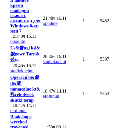
В данное
время
свободно
скачать
21:48ч 16.11
активатор для
1
5452
opodute
Windows 8-ки
или 7
21:48ч 16.11 :
opodute
Us&觺ugi ksi&
觑gowe Tarn&
20:46ч 16.11
1
5387
覫w.
studiokuchni
20:46ч 16.11 :
studiokuchni
Operacji b&觑
d&覽
namacalne kt&
18:47ч 14.11
1
5353
覫rekolwiek
efofunun
skutki terap
18:47ч 14.11 :
efofunun
Bookshops
wrecked
traversed
11:58ч 08.11