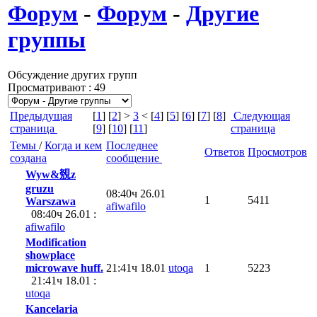
Форум
-
Форум
-
Другие
группы
Обсуждение других групп
Просматривают : 49
Предыдущая
[
1
] [
2
] >
3
< [
4
] [
5
] [
6
] [
7
] [
8
]
Следующая
страница
[
9
] [
10
] [
11
]
страница
Темы
/
Когда и кем
Последнее
Ответов
Просмотров
создана
сообщение
Wyw&覫z
gruzu
08:40ч 26.01
1
5411
Warszawa
afiwafilo
08:40ч 26.01 :
afiwafilo
Modification
showplace
microwave huff.
21:41ч 18.01
utoqa
1
5223
21:41ч 18.01 :
utoqa
Kancelaria