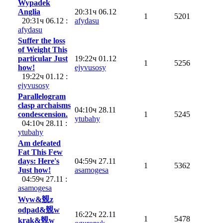
Wypadek
Anglia
20:31ч 06.12
1
5201
20:31ч 06.12 :
afydasu
afydasu
Suffer the loss
of Weight This
particular Just
19:22ч 01.12
1
5256
how!
ejyvusosy
19:22ч 01.12 :
ejyvusosy
Parallelogram
clasp archaisms
04:10ч 28.11
condescension.
1
5245
ytubahy
04:10ч 28.11 :
ytubahy
Am defeated
Fat This Few
days: Here's
04:59ч 27.11
1
5362
Just how!
asamogesa
04:59ч 27.11 :
asamogesa
Wyw&覫z
odpad&覫w
16:22ч 22.11
1
5478
krak&覫w