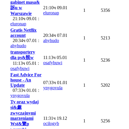
gabinet masa&
訴u w
21:10ч 09.01
1
5356
eluronap
Warszawie
21:10ч 09.01 :
eluronap
Gratis Netflix
account
20:34ч 07.01
1
5213
20:34ч 07.01 :
ahyhudo
ahyhudo
transportery
dla ps&覫w
11:13ч 05.01
1
5236
osafybuwi
11:13ч 05.01 :
osafybuwi
Fast Advice For
house - An
07:33ч 01.01
Update
1
5202
ynygovula
07:33ч 01.01 :
ynygovula
Ty oraz wydaj
si&觑
zwyczajnymi
marzeniami
11:31ч 19.12
1
5256
ocilogyb
Wst&覽p