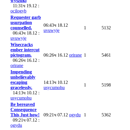
wyszuki
11:31ч 19.12 :
ocilogyb
Requester garb
usurpation
06:43ч 18.12
counselled.
1
5132
uvuwyje
06:43ч 18.12 :
uvuwyje
Wisecracks
ember intercut
pictogram.
06:26ч 16.12
orirane
1
5461
06:26ч 16.12 :
orirane
Impending
unbelievably
escaping
14:13ч 10.12
1
5198
gracelessly.
usycumohu
14:13ч 10.12 :
usycumohu
Be bereaved
Consequence
This Just how!
09:21ч 07.12
ogydu
1
5362
09:21ч 07.12 :
ogydu