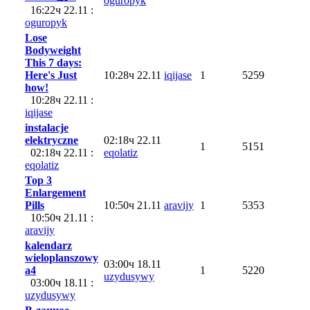
oguropyk
16:22ч 22.11 :
oguropyk
Lose
Bodyweight
This 7 days:
Here's Just
10:28ч 22.11
iqijase
1
5259
how!
10:28ч 22.11 :
iqijase
instalacje
elektryczne
02:18ч 22.11
1
5151
02:18ч 22.11 :
eqolatiz
eqolatiz
Top 3
Enlargement
Pills
10:50ч 21.11
aravijy
1
5353
10:50ч 21.11 :
aravijy
kalendarz
wieloplanszowy
03:00ч 18.11
a4
1
5220
uzydusywy
03:00ч 18.11 :
uzydusywy