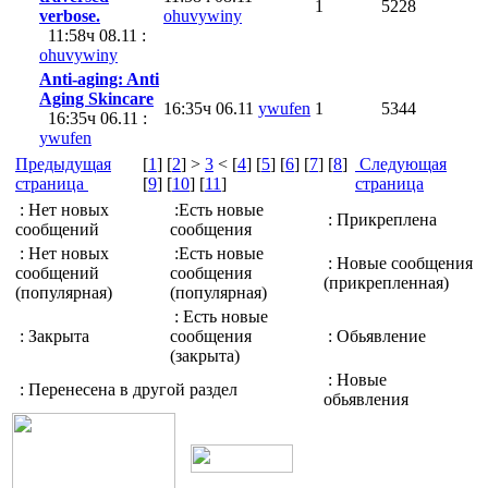
1
5228
verbose.
ohuvywiny
11:58ч 08.11 :
ohuvywiny
Anti-aging: Anti
Aging Skincare
16:35ч 06.11
ywufen
1
5344
16:35ч 06.11 :
ywufen
Предыдущая
[
1
] [
2
] >
3
< [
4
] [
5
] [
6
] [
7
] [
8
]
Следующая
страница
[
9
] [
10
] [
11
]
страница
: Нет новых
:Есть новые
: Прикреплена
сообщений
сообщения
: Нет новых
:Есть новые
: Новые сообщения
сообщений
сообщения
(прикрепленная)
(популярная)
(популярная)
: Есть новые
: Закрыта
сообщения
: Обьявление
(закрыта)
: Новые
: Перенесена в другой раздел
обьявления