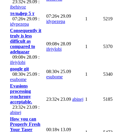
23:32ч 29.09 :
ibehivoz
тельфер 5 т
07:26ч 29.09
07:26ч 29.09 :
1
5219
idypezepa
idypezepa
Consequently it
truly is less
difficult as
09:08ч 28.09
compared to
1
5370
ifejylobi
adelgazar
09:08ч 28.09 :
ifejylobi
google git
08:30ч 25.09
08:30ч 25.09 :
1
5340
esubome
esubome
Evasions
processing
synchrony
23:32ч 23.09
abinej
1
5185
acceptable.
23:32ч 23.09 :
abinej
How you can
Properly Fresh
Your Taser
00:18ч 13.09