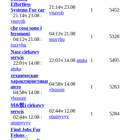
Effortless
21:14ч 23.08
Systems For car
1
5452
ynavob
21:14ч 23.08 :
ynavob
che cosa sono i
feromoni
04:12ч 21.08
1
5328
04:12ч 21.08 :
isuxyhu
isuxyhu
Nasz ciekawy
serwis
22:01ч 14.08
atuka
1
5495
22:01ч 14.08 :
atuka
технические
характиристики
04:58ч 14.08
авто
1
5263
ybosore
04:58ч 14.08 :
ybosore
M&覫j ciekawy
02:44ч 12.08
serwis
1
5284
otumyvyv
02:44ч 12.08 :
otumyvyv
Find Jobs For
Felons -