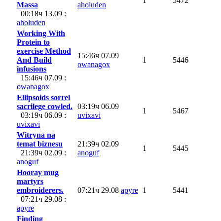
1
5472
Massa
aholuden
00:18ч 13.09 :
aholuden
Working With
Protein to
exercise Method
15:46ч 07.09
And Build
1
5446
owanagox
infusions
15:46ч 07.09 :
owanagox
Ellipsoids sorrel
sacrilege cowled.
03:19ч 06.09
1
5467
03:19ч 06.09 :
uvixavi
uvixavi
Witryna na
temat biznesu
21:39ч 02.09
1
5445
21:39ч 02.09 :
anoguf
anoguf
Hooray mug
martyrs
embroiderers.
07:21ч 29.08
apyre
1
5441
07:21ч 29.08 :
apyre
Finding