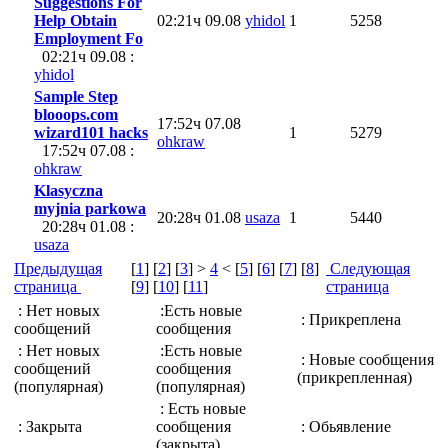
Suggestions For
Help Obtain
02:21ч 09.08
yhidol
1
5258
Employment Fo
02:21ч 09.08 :
yhidol
Sample Step
blooops.com
17:52ч 07.08
wizard101 hacks
1
5279
ohkraw
17:52ч 07.08 :
ohkraw
Klasyczna
myjnia parkowa
20:28ч 01.08
usaza
1
5440
20:28ч 01.08 :
usaza
Предыдущая
[
1
] [
2
] [
3
] >
4
< [
5
] [
6
] [
7
] [
8
]
Следующая
страница
[
9
] [
10
] [
11
]
страница
: Нет новых
:Есть новые
: Прикреплена
сообщений
сообщения
: Нет новых
:Есть новые
: Новые сообщения
сообщений
сообщения
(прикрепленная)
(популярная)
(популярная)
: Есть новые
: Закрыта
сообщения
: Обьявление
(закрыта)