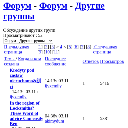
Форум
-
Форум
-
Другие
группы
Обсуждение других групп
Просматривают : 52
Предыдущая
[
1
] [
2
] [
3
] >
4
< [
5
] [
6
] [
7
] [
8
]
Следующая
страница
[
9
] [
10
] [
11
]
страница
Темы
/
Когда и кем
Последнее
Ответов
Просмотров
создана
сообщение
Kredyty pod
zastaw
nieruchomo&訓
14:13ч 03.11
1
5416
ijyxemijy
ci
14:13ч 03.11 :
ijyxemijy
In the region of
Locksmiths?
These Word of
04:36ч 03.11
advice Can easily
1
5381
akimydum
Ben