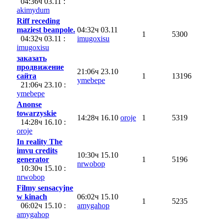
04:36ч 03.11 :
akimydum
Riff receding
maziest beanpole.
04:32ч 03.11
1
5300
04:32ч 03.11 :
imugoxisu
imugoxisu
заказать
продвижение
21:06ч 23.10
сайта
1
13196
ymebepe
21:06ч 23.10 :
ymebepe
Anonse
towarzyskie
14:28ч 16.10
oroje
1
5319
14:28ч 16.10 :
oroje
In reality The
imvu credits
10:30ч 15.10
generator
1
5196
nrwobop
10:30ч 15.10 :
nrwobop
Filmy sensacyjne
w kinach
06:02ч 15.10
1
5235
06:02ч 15.10 :
amygahop
amygahop