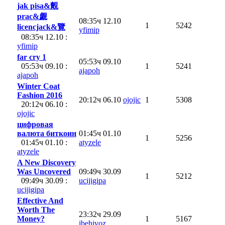
jak pisa&覿
prac&觑
08:35ч 12.10
1
5242
licencjack&覽
yfimip
08:35ч 12.10 :
yfimip
far cry 1
05:53ч 09.10
05:53ч 09.10 :
1
5241
ajapoh
ajapoh
Winter Coat
Fashion 2016
20:12ч 06.10
ojojic
1
5308
20:12ч 06.10 :
ojojic
цифровая
валюта биткоин
01:45ч 01.10
1
5256
01:45ч 01.10 :
atyzele
atyzele
A New Discovery
Was Uncovered
09:49ч 30.09
1
5212
09:49ч 30.09 :
ucijigipa
ucijigipa
Effective And
Worth The
23:32ч 29.09
Money?
1
5167
ibehivoz