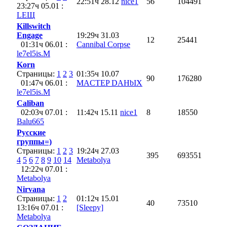
22:51ч 28.12
nice1
56
104491
23:27ч 05.01 :
LEЩ
Killswitch
Engage
19:29ч 31.03
12
25441
01:31ч 06.01 :
Cannibal Corpse
le7el5is.M
Korn
Страницы:
1
2
3
01:35ч 10.07
90
176280
01:47ч 06.01 :
MACTEP DAHbIX
le7el5is.M
Caliban
02:03ч 07.01 :
11:42ч 15.11
nice1
8
18550
Balu665
Русские
группы=)
Страницы:
1
2
3
19:24ч 27.03
395
693551
4
5
6
7
8
9
10
14
Metabolya
12:22ч 07.01 :
Metabolya
Nirvana
Страницы:
1
2
01:12ч 15.01
40
73510
13:16ч 07.01 :
[Sleepy]
Metabolya