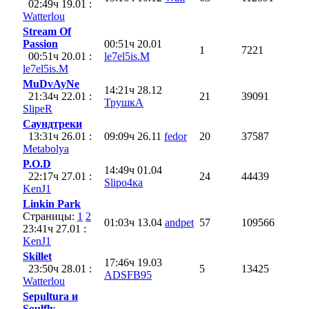
02:49ч 19.01 :
Watterlou
Stream Of
Passion
00:51ч 20.01
1
7221
00:51ч 20.01 :
le7el5is.M
le7el5is.M
MuDvAyNe
14:21ч 28.12
21:34ч 22.01 :
21
39091
ТрушкА
SlipeR
Саундтреки
13:31ч 26.01 :
09:09ч 26.11
fedor
20
37587
Metabolya
P.O.D
14:49ч 01.04
22:17ч 27.01 :
24
44439
Slipо4ка
KenJ1
Linkin Park
Страницы:
1
2
01:03ч 13.04
andpet
57
109566
23:41ч 27.01 :
KenJ1
Skillet
17:46ч 19.03
23:50ч 28.01 :
5
13425
ADSFB95
Watterlou
Sepultura и
Soulfly