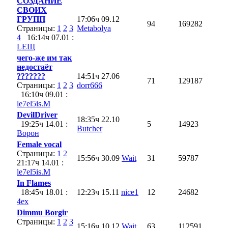
СОЗДАНИЕ
СВОИХ
ГРУПП
17:06ч 09.12
94
169282
Страницы:
1
2
3
Metabolya
4
16:14ч 07.01 :
LEЩ
чего-же им так
недостаёт
???????
14:51ч 27.06
71
129187
Страницы:
1
2
3
dorr666
16:10ч 09.01 :
le7el5is.M
DevilDriver
18:35ч 22.10
19:25ч 14.01 :
5
14923
Butcher
Ворон
Female vocal
Страницы:
1
2
15:56ч 30.09
Wait
31
59787
21:17ч 14.01 :
le7el5is.M
In Flames
18:45ч 18.01 :
12:23ч 15.11
nice1
12
24682
4ex
Dimmu Borgir
Страницы:
1
2
3
15:16ч 10.12
Wait
63
112591