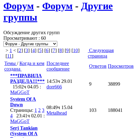
Форум
-
Форум
-
Другие
группы
Обсуждение других групп
Просматривают : 60
>
1
< [
2
] [
3
] [
4
] [
5
] [
6
] [
7
] [
8
] [
9
] [
10
]
Следующая
[
11
]
страница
Темы
/
Когда и кем
Последнее
Ответов
Просмотров
создана
сообщение
***ПРАВИЛА
РАЗДЕЛА!!!***
14:53ч 29.01
9
38899
15:02ч 04.05 :
dorr666
MaGGoT
System Of A
Down
08:49ч 15.04
Страницы:
1
2
3
103
188041
Metalhead
4
23:41ч 02.01 :
MaGGoT
Serj Tankian
(System Of A