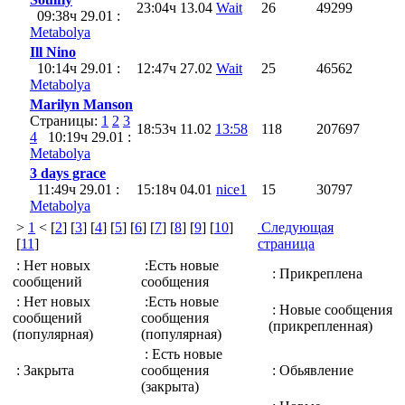
23:04ч 13.04
Wait
26
49299
09:38ч 29.01 :
Metabolya
Ill Nino
10:14ч 29.01 :
12:47ч 27.02
Wait
25
46562
Metabolya
Marilyn Мanson
Страницы:
1
2
3
18:53ч 11.02
13:58
118
207697
4
10:19ч 29.01 :
Metabolya
3 days grace
11:49ч 29.01 :
15:18ч 04.01
nice1
15
30797
Metabolya
>
1
< [
2
] [
3
] [
4
] [
5
] [
6
] [
7
] [
8
] [
9
] [
10
]
Следующая
[
11
]
страница
: Нет новых
:Есть новые
: Прикреплена
сообщений
сообщения
: Нет новых
:Есть новые
: Новые сообщения
сообщений
сообщения
(прикрепленная)
(популярная)
(популярная)
: Есть новые
: Закрыта
сообщения
: Обьявление
(закрыта)