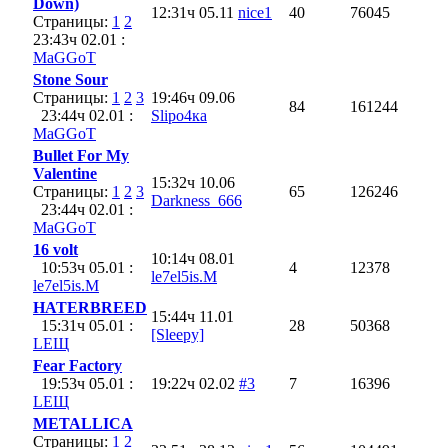
Down)
12:31ч 05.11
nice1
40
76045
Страницы:
1
2
23:43ч 02.01 :
MaGGoT
Stone Sour
Страницы:
1
2
3
19:46ч 09.06
84
161244
23:44ч 02.01 :
Slipо4ка
MaGGoT
Bullet For My
Valentine
15:32ч 10.06
Страницы:
1
2
3
65
126246
Darkness_666
23:44ч 02.01 :
MaGGoT
16 volt
10:14ч 08.01
10:53ч 05.01 :
4
12378
le7el5is.M
le7el5is.M
HATERBREED
15:44ч 11.01
15:31ч 05.01 :
28
50368
[Sleepy]
LEЩ
Fear Factory
19:53ч 05.01 :
19:22ч 02.02
#3
7
16396
LEЩ
METALLICA
Страницы:
1
2