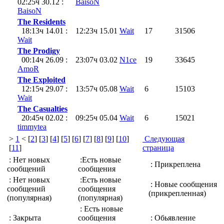
02:25ч 30.12 :
BaisoN
BaisoN
The Residents
18:13ч 14.01 :
12:23ч 15.01
Wait
17
31506
Wait
The Prodigy
00:14ч 26.09 :
23:07ч 03.02
N1ce
19
33645
AmoR
The Exploited
12:15ч 29.07 :
13:57ч 05.08
Wait
6
15103
Wait
The Casualties
20:45ч 02.02 :
09:25ч 05.04
Wait
6
15021
timmytea
>
1
< [
2
] [
3
] [
4
] [
5
] [
6
] [
7
] [
8
] [
9
] [
10
]
Следующая
[
11
]
страница
: Нет новых
:Есть новые
: Прикреплена
сообщений
сообщения
: Нет новых
:Есть новые
: Новые сообщения
сообщений
сообщения
(прикрепленная)
(популярная)
(популярная)
: Есть новые
: Закрыта
сообщения
: Обьявление