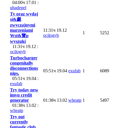
04:00ч 17.01 :
uhadepel
Ty oraz wydaj
si&觑
zwyczajnymi
marzeniami
11:31ч 19.12
1
5252
ocilogyb
Wst&覽p
wyszuki
11:31ч 19.12 :
ocilogyb
Turbocharger
congenitally
disconnections
05:51ч 19.04
exufab
1
6089
nips.
05:51ч 19.04 :
exufab
Try today new
imvu credit
generator
01:38ч 13.02
wheatp
1
5497
01:38ч 13.02 :
wheatp
Try out
currently
fantastic club