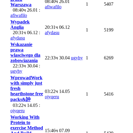
08:40ч 26.01
1
5407
Warszawa
afiwafilo
08:40ч 26.01 :
afiwafilo
Wypadek
Anglia
20:31ч 06.12
1
5199
20:31ч 06.12 :
afydasu
afydasu
Wskazanie
prawa
wlasciwego dla
22:33ч 30.04
ugyhy
1
6269
zobowiazania
22:33ч 30.04 :
ugyhy
WprowadWork
with simply just
fresh
03:22ч 14.05
hearthstone free
1
5416
ojyqeru
packs&訲
03:22ч 14.05 :
ojyqeru
Working With
Protein to
exercise Method
15:46ч 07.09