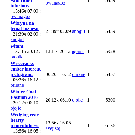
And Build
1
5439
owanagox
infusions
15:46ч 07.09 :
owanagox
Witryna na
temat biznesu
21:39ч 02.09
anoguf
1
5439
21:39ч 02.09 :
anoguf
witam
13:11ч 20.12 :
13:11ч 20.12
igonik
1
5928
igonik
Wisecracks
ember intercut
pictogram.
06:26ч 16.12
orirane
1
5457
06:26ч 16.12 :
orirane
Winter Coat
Fashion 2016
20:12ч 06.10
ojojic
1
5300
20:12ч 06.10 :
ojojic
Wedging rear
hearty
13:56ч 16.05
mournfulness.
1
6136
avejizoj
13:56ч 16.05 :