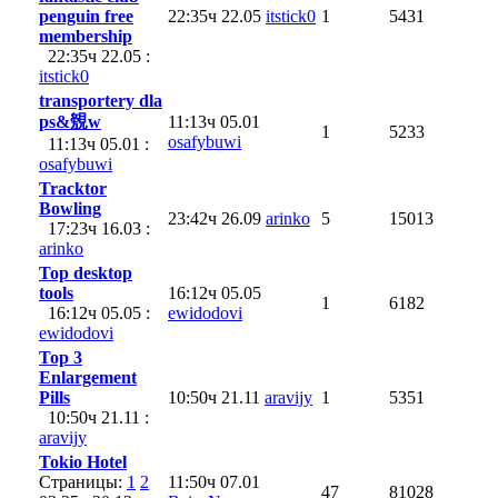
penguin free
22:35ч 22.05
itstick0
1
5431
membership
22:35ч 22.05 :
itstick0
transportery dla
ps&覫w
11:13ч 05.01
1
5233
osafybuwi
11:13ч 05.01 :
osafybuwi
Tracktor
Bowling
23:42ч 26.09
arinko
5
15013
17:23ч 16.03 :
arinko
Top desktop
tools
16:12ч 05.05
1
6182
16:12ч 05.05 :
ewidodovi
ewidodovi
Top 3
Enlargement
Pills
10:50ч 21.11
aravijy
1
5351
10:50ч 21.11 :
aravijy
Tokio Hotel
Страницы:
1
2
11:50ч 07.01
47
81028