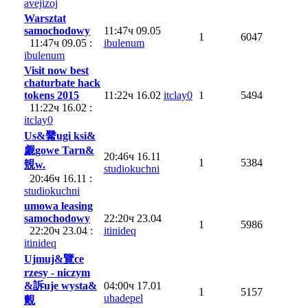
avejizoj
Warsztat
samochodowy
11:47ч 09.05
1
6047
11:47ч 09.05 :
ibulenum
ibulenum
Visit now best
chaturbate hack
tokens 2015
11:22ч 16.02
itclay0
1
5494
11:22ч 16.02 :
itclay0
Us&觺ugi ksi&
觑gowe Tarn&
20:46ч 16.11
1
5384
覫w.
studiokuchni
20:46ч 16.11 :
studiokuchni
umowa leasing
samochodowy
22:20ч 23.04
1
5986
22:20ч 23.04 :
itinideq
itinideq
Ujmuj&覽ce
rzesy - niczym
&訴uje wysta&
04:00ч 17.01
1
5157
uhadepel
覿