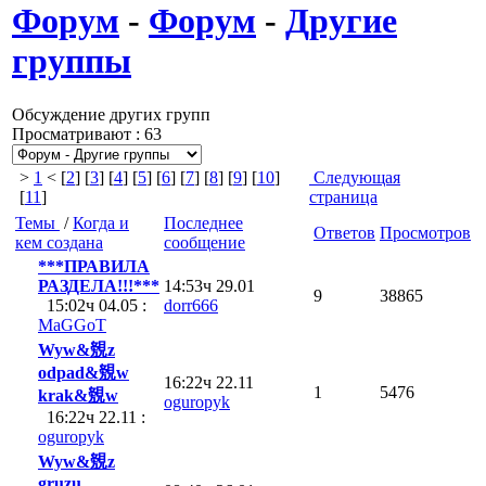
Форум
-
Форум
-
Другие
группы
Обсуждение других групп
Просматривают : 63
>
1
< [
2
] [
3
] [
4
] [
5
] [
6
] [
7
] [
8
] [
9
] [
10
]
Следующая
[
11
]
страница
Темы
/
Когда и
Последнее
Ответов
Просмотров
кем создана
сообщение
***ПРАВИЛА
РАЗДЕЛА!!!***
14:53ч 29.01
9
38865
15:02ч 04.05 :
dorr666
MaGGoT
Wyw&覫z
odpad&覫w
16:22ч 22.11
1
5476
krak&覫w
oguropyk
16:22ч 22.11 :
oguropyk
Wyw&覫z
gruzu