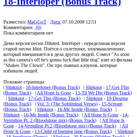
18-Interloper (Bonus Track)
Разместил:
MaGGoT
Дата:
07.10.2008 12:51
Комментарии:
(0)
Пока комментариев нет
Демо версия песни Diluted. Interloper - переделаная версия
старой песни Idiot. Поётся о сплетнике, злоумышленнике,
который вмешивается в дела других людей. Сэмпл "As soon
as this camera's off he's gonna fuck that little dog" взят из фильма
"Shakes The Clown". Он про пьяных клоунов, которые
избивали людей.
Похожие страницы:
|
Slipknot
-
18-Interloper (Bonus Track)
|
Slipknot
-
17-Get This
(Bonus Track)
|
All Hope Is Gone
-
15-Til We Die (Bonus Track)
|
Slipknot
-
17-Get This (Bonus Track)
|
Slipknot
-
19-Despise
(Bonus Track)
|
Vol. 3: (The Subliminal Verses)
-
15-Scream
(Bonus Track)
|
Slipknot
-
16-Me Inside (Bonus Track)
|
Slipknot
-
16-Me Inside (Bonus Track)
|
All Hope Is Gone
-
14-
Vermilion Pt. 2 (Bloodstone mix) (Bonus Track)
|
All Hope Is
Gone
-
14-Vermilion Pt.2 (Bloodstone mix) (Bonus Track)
|
All
Hope Is Gone
-
13-Child of burning time (Bonus Track)
|
Slipknot
-
18-Interloper (Demo)
|
Slipknot
-
20-Eeyore (Hidden Track)
|