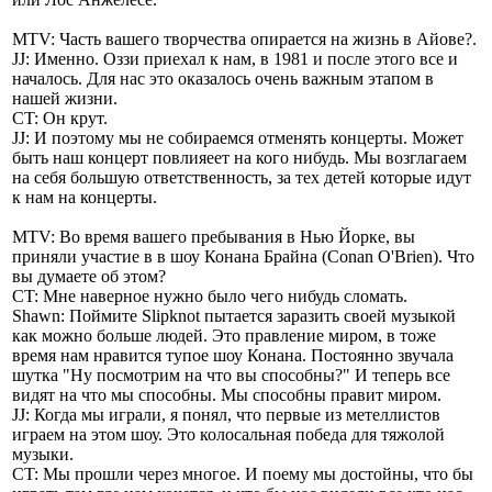
MTV: Часть вашего творчества опирается на жизнь в Айове?.
JJ: Именно. Оззи приехал к нам, в 1981 и после этого все и
началось. Для нас это оказалось очень важным этапом в
нашей жизни.
CT: Он крут.
JJ: И поэтому мы не собираемся отменять концерты. Может
быть наш концерт повлияеет на кого нибудь. Мы возглагаем
на себя большую ответственность, за тех детей которые идут
к нам на концерты.
MTV: Во время вашего пребывания в Нью Йорке, вы
приняли участие в в шоу Конана Брайна (Conan O'Brien). Что
вы думаете об этом?
CT: Мне наверное нужно было чего нибудь сломать.
Shawn: Поймите Slipknot пытается заразить своей музыкой
как можно больше людей. Это правление миром, в тоже
время нам нравится тупое шоу Конана. Постоянно звучала
шутка "Ну посмотрим на что вы способны?" И теперь все
видят на что мы способны. Мы способны правит миром.
JJ: Когда мы играли, я понял, что первые из метеллистов
играем на этом шоу. Это колосальная победа для тяжолой
музыки.
CT: Мы прошли через многое. И поему мы достойны, что бы