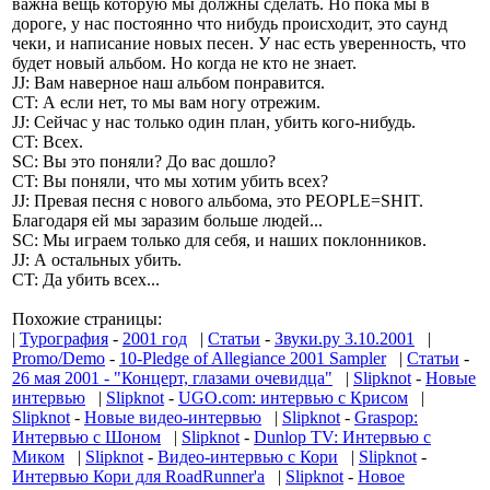
важна вещь которую мы должны сделать. Но пока мы в
дороге, у нас постоянно что нибудь происходит, это саунд
чеки, и написание новых песен. У нас есть уверенность, что
будет новый альбом. Но когда не кто не знает.
JJ: Вам наверное наш альбом понравится.
СT: А если нет, то мы вам ногу отрежим.
JJ: Сейчас у нас только один план, убить кого-нибудь.
CT: Всех.
SC: Вы это поняли? До вас дошло?
CT: Вы поняли, что мы хотим убить всех?
JJ: Превая песня с нового альбома, это PEOPLE=SHIT.
Благодаря ей мы заразим больше людей...
SC: Мы играем только для себя, и наших поклонников.
JJ: А остальных убить.
СT: Да убить всех...
Похожие страницы:
|
Турография
-
2001 год
|
Статьи
-
Звуки.ру 3.10.2001
|
Promo/Demo
-
10-Pledge of Allegiance 2001 Sampler
|
Статьи
-
26 мая 2001 - "Концерт, глазами очевидца"
|
Slipknot
-
Новые
интервью
|
Slipknot
-
UGO.com: интервью с Крисом
|
Slipknot
-
Новые видео-интервью
|
Slipknot
-
Graspop:
Интервью с Шоном
|
Slipknot
-
Dunlop TV: Интервью с
Миком
|
Slipknot
-
Видео-интервью с Кори
|
Slipknot
-
Интервью Кори для RoadRunner'а
|
Slipknot
-
Новое