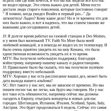
играть там где нам хочется, и что бы нас видели все кто нас
не видел прежде. Это очень важно для детей. Меня посто
достали люди старого поколения, которые постоянно говорят
" Я помню, когда увидел Beatles в первый раз..." Да
заткнитесь! Ладно? Кому какое дело? Но в те времена это для
них было важно, и вот я надеюсь, что мы станем такими же
важными для сегодняшних детей.
JJ: Я долгое время работал на газовой станции в Des Moines,
и у меня был маленький TV. Faith No More была моей
любимой командой, и я некогда не видел их по телевизору. И
было очень приятно увидеть их на шоу Конана, это была
единственная возможность увидеть их в то время.
MTV: Вы получили небольшую поддержку, благодоря
мэйнстриму, например нашему каналу и радиостанциям.
JJ: Правильнее было бы сказать, что мы получили нулевую
поддрежку, вместо небольшой.
MTV: Хорошо у вас есть рассписание ваших дел, может быть
дата выхода вашего альбома?
SC: Нет такого у нас нет, мы не завасим от времени. Но мы
пишем песни так же легко, как будто мы говорим. Но у нас
все таки есть обязанности, например сейчас мы должны
сьездить в Европу, отыграть концерты в новых для нас
городах: Шотландия, Испания, Италия, Scotland, Spain, Italy,
Австрия. Это будет продолжаться 6 недель. Сейчас это самая