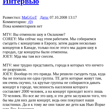
Интервью
Разместил:
MaGGoT
Дата:
07.10.2008 13:17
Комментарии:
(0)
Пока комментариев нет
MTV: Вы отменили шоу в Оклахоме?
COREY: Мы сейчас над этим работаем. Мы собираемся
съездить с концертами в Европу, затем дадим несколько
концертов в Канаде, только после этого мы дадим шоу в
городах, где концерты были отменены.
JOEY: Мда мы там все снесем.
MTV: мне трудно представить, города в которых что ничего
не разрушили.
JOEY: Вообще-то это правда. Мы решили съездить туда, куда
бы не поехала ни одна группа. ТЕ дети которые живут там,
им очень скучно, т.к крутые группы не собираются давать
концерт в городе, численность населения которого
составляет 2000 человек, а на концерт приходит всего лишь
70 человек. Но все же это шоу, и эти дети заслужили того, что
бы мы для них дали концерт, ведь они покупают наши
пластинки. Да и к тому же они такие же дети как Нью Йорке
или Лос Анжелесе.