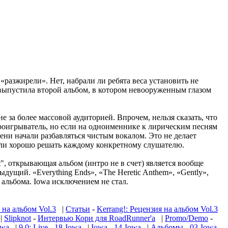
о «разжирели». Нет, набрали ли ребята веса установить не
ц, выпустила второй альбом, в котором невооруженным глазом
е за более массовой аудиторией. Впрочем, нельзя сказать, что
 проигрыватель, но если на одноименнике к лирическим песням
ени начали разбавляться чистым вокалом. Это не делает
 или хорошо решать каждому конкретному слушателю.
t", открывающая альбом (интро не в счет) является вообще
дущий. «Everything Ends», «The Heretic Anthem», «Gently»,
ь альбома. Iowa исключением не стал.
на альбом Vol.3
|
Статьи
-
Kerrang!: Рецензия на альбом Vol.3
|
Slipknot
-
Интервью Кори для RoadRunner'а
|
Promo/Demo
-
owa
|
9.0: Live
-
18-Iowa
|
Iowa
-
14-Iowa
|
Альбомы
-
03-Iowa