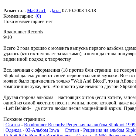
Разместил:
MaGGoT
Дата:
07.10.2008 13:18
Комментарии:
(0)
Пока комментариев нет
Roadrunner Records
9/10
Всего 2 года прошло с момента выпуска первого альбома (демо Ma
удалось (кто их там знает за масками), а команда стала попул
виден иной подход к творчеству.
Все, начиная с оформления (18 против 8ми страниц, не говоря 
Slipknot далеко ушли от своей первоначальной музыки. Все то
можно было причислить только "Wait And Bleed", то на Айове 
композиции хуже, нет. Это просто уже немного другой Slipkn
Другая сторона альбома – настоящих хитов (если хотите, запом
одной из самой жестких песен группы, после которой, даже каж
«Left Behind» - да почти любая песня мощнейший взрыв! Правда
Похожие страницы:
|
Статьи
-
Roadrunner Records: Рецензия на альбом Slipknot 1999 
|
Одежда
-
03-Альбом Iowa
|
Статьи
-
Рецензия на альбом Slipk
15-Spit It Out/Soulfly RoadRunner
|
Статьи
-
NME: Рецензия на V