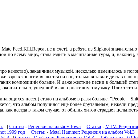
te.Feed.Kill.Repeat не в счет), а ребята из Slipknot значительн
ярной по всему миру, стала ездить в масштабные туры, и, наконе
про качество), заканчивая музыкой, несколько изменилось в погон
т же взрыв энергии выльется на вас, только вставьте диск в ваш
таких композиций больше. И даже жесткие песни в большей степ
ot, окончательно, ушедший в альтернативную музыку. Плохо это
инающихся песен) стало на альбоме в разы больше. "People = Shi
ется, что альбом получился еще более брутальным, нежели преды
, как всегда в таком случае, от обилия хитов страдает цельност
г.
|
Статьи
-
Рецензия на альбом Iowa
|
Статьи
-
MTV: Рецензия 
not 1999 год
|
Статьи
-
Metal Hammer: Рецензия на альбом Vol.3
ol.3
|
Статьи
-
Deo2.com: Рецензия на Vol.3
|
Табулатура
-
02-I