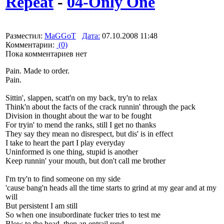
Repeat
-
04-Only One
Разместил:
MaGGoT
Дата:
07.10.2008 11:48
Комментарии:
(0)
Пока комментариев нет
Pain. Made to order.
Pain.
Sittin', slappen, scatt'n on my back, try'n to relax
Think'n about the facts of the crack runnin' through the pack
Division in thought about the war to be fought
For tryin' to mend the ranks, still I get no thanks
They say they mean no disrespect, but dis' is in effect
I take to heart the part I play everyday
Uninformed is one thing, stupid is another
Keep runnin' your mouth, but don't call me brother
I'm try'n to find someone on my side
'cause bang'n heads all the time starts to grind at my gear and at my
will
But persistent I am still
So when one insubordinate fucker tries to test me
Blow to the head, then an entrail rend