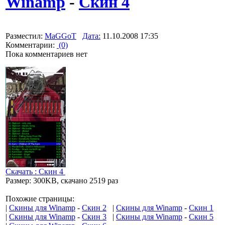
Winamp
-
Скин 4
Разместил:
MaGGoT
Дата:
11.10.2008 17:35
Комментарии:
(0)
Пока комментариев нет
Скачать : Скин 4
Размер: 300KB, скачано 2519 раз
Похожие страницы:
|
Скины для Winamp
-
Скин 2
|
Скины для Winamp
-
Скин 1
|
Скины для Winamp
-
Скин 3
|
Скины для Winamp
-
Скин 5