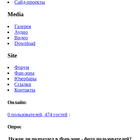
Сайд-проекты
Media
Галерея
Аудио
Видео
Download
Site
Форум
Фан-зона
Юзербары
Ссылки
Контакты
Онлайн:
0 пользователей, 474 гостей
:
Опрос
Нужен ли подраздел в Фан-зоне - фото пользователей?