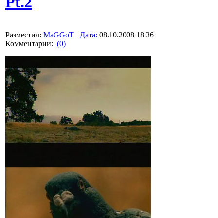
Pt.2
Разместил:
MaGGoT
Дата:
08.10.2008 18:36
Комментарии:
(0)