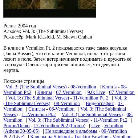
Релиз: 2004 год
Альбом: Vol. 3: (The Subliminal Verses)
Режиссёр: Mark Klasfeld, M. Shawn Crahan
В клипе к Vermilion Pt. 2 показывается таже самая девушка
(Janna Bossier), что и в клипе Vermilion, но на этот раз она
лежит в поле. Затем ветер начинает поднимать и кружить её
в воздухе. Очень скоро зритель понимает, что девушка
мертва.
Похожие страницы:
|
Vol. 3: (The Subliminal Verses)
-
08-Vermilion
|
Клипы
-
08-
Vermilion Pt.2
|
Клипы
-
07-Vermilion
|
9.0: Live
-
07-Vermilion
|
Vol. 3: (The Subliminal Verses)
-
11-Vermilion Pt. 2
|
Vol. 3:
(The Subliminal Verses)
-
08-Vermilion
|
Видеография
-
07-
Vermilion
|
Синглы
-
06-Vermilion
|
Vol. 3: (The Subliminal
Verses)
-
11-Vermilion Pt.2
|
Vol. 3: (The Subliminal Verses)
-
08-
Vermilion
|
Vol. 3: (The Subliminal Verses)
-
11-Vermilion Pt.2
|
Promo/Demo
-
17-Vermilion Pt.2 (Promo)
|
Live
-
Vermilion
(Athens 30-05-05)
|
Не вошедшие в альбомы
-
09-Vermilion
Pt.2 (Live)
|
Каверы на Slipknot
-
Tracktor Bowling - Vermilion