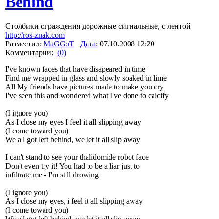
Behind
Столбики ограждения дорожные сигнальные, с лентой
http://ros-znak.com
Разместил:
MaGGoT
Дата:
07.10.2008 12:20
Комментарии:
(0)
I've known faces that have disapeared in time
Find me wrapped in glass and slowly soaked in lime
All My friends have pictures made to make you cry
I've seen this and wondered what I've done to calcify
(I ignore you)
As I close my eyes I feel it all slipping away
(I come toward you)
We all got left behind, we let it all slip away
I can't stand to see your thalidomide robot face
Don't even try it! You had to be a liar just to
infiltrate me - I'm still drowing
(I ignore you)
As I close my eyes, i feel it all slipping away
(I come toward you)
We all got left behind, we let it all slip away