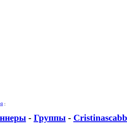
ей
:
ннеры
-
Группы
-
Cristinascabb