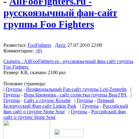
-
AllFooFighters.ru -
русскоязычный фан-сайт
группы Foo Fighters
Разместил:
FooFighters
Дата:
27.07.2010 22:09
Комментарии:
(0)
Скачать : AllFooFighters.ru - русскоязычный фан-сайт группы
Foo Fighters
Размер: KB, скачано 2100 раз
Похожие страницы:
|
Группы
-
Неофициальный Fan-сайт группы Led-Zeppelin
|
Группы
-
Вера Брежнева - сайт солистки группы Виа ГРА
|
Группы
-
Сайт о группе Roxette
|
Группы
-
Первый
Белорусский Фан-сайт Linkin Park
|
Группы
-
Российский
фан сайт о группе Stone Sour
|
Группы
-
Российский фан
сайт о группе Stone Sour