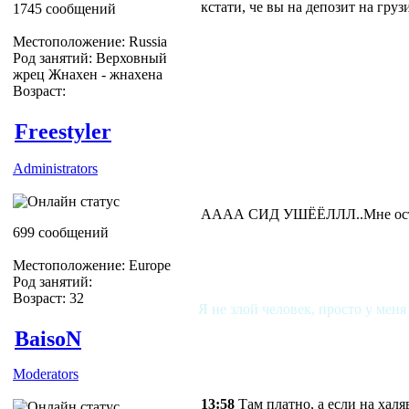
кстати, че вы на депозит на груз
1745 сообщений
Местоположение: Russia
Род занятий: Верховный
жрец Жнахен - жнахена
Возраст:
Freestyler
Administrators
АААА СИД УШЁЁЛЛЛ..Мне ост
699 сообщений
Местоположение: Europe
Род занятий:
Возраст: 32
Я не злой человек, просто у меня
BaisoN
Moderators
13:58
Там платно, а если на халя