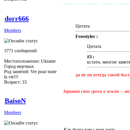
Я не злой человек, просто у меня
dorr666
Цитата
Members
Freestyler :
Цитата
3771 сообщений
#3 :
Местоположение: Ukraine
кстати, многие заме
Город мертвых
Род занятий: Ver pour toute
да не он всегда такой был...
la vie!!!
Возраст: 33
Зарывая свои грехи в землю – л
BaisoN
Members
Как будто вам с ним жить