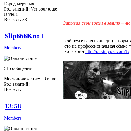
Город мертвых
Род занятий: Ver pour toute
la vie!!!
Возраст: 33
Зарывая свои грехи в землю – л
Slip666KnoT
вобшем ет снял канадиц в норм к
ето не профессиональная сёмка =
Members
вот скрин
http://i35.tinypic.com/t5j
51 сообщений
Местоположение: Ukraine
Род занятий:
Возраст:
13:58
Members