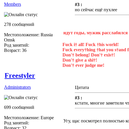
Members
#3 :
но сейчас ещё пухлее
278 сообщений
идут годы, мужик расслабился 
Местоположение: Russia
Omsk
Fuck i† all! Fuck †his world!
Род занятий:
Fuck every†hing †hat you s†and f
Возраст: 36
Don'† belong! Don'† exis†!
Don'† give a shi†!
Don'† ever judge me!
Freestyler
Administrators
Цитата
#3 :
кстати, многие заметили ч
699 сообщений
Местоположение: Europe
Угу, щас посмотрел полностью ко
Род занятий:
Возраст: 32