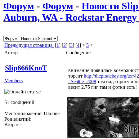
Форум
-
Форум
-
Новости Slip
Auburn, WA - Rockstar Energ
Предыдущая страница
[
1
] [
2
] [
3
] [
4
] >
5
<
Автор
Сообщение
Slip666KnoT
внимание появилась возможность
торент
http://thepiratebay.org/to
Members
_Seattle_2008
там нада прогу и на
весит 2.75 гиг там и фотки есть!
51 сообщений
Местоположение: Ukraine
Род занятий:
Возраст: