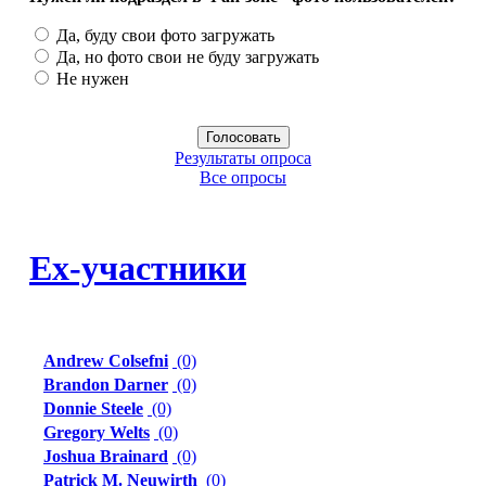
Да, буду свои фото загружать
Да, но фото свои не буду загружать
Не нужен
Результаты опроса
Все опросы
Ех-участники
Andrew Colsefni
(0)
Brandon Darner
(0)
Donnie Steele
(0)
Gregory Welts
(0)
Joshua Brainard
(0)
Patrick M. Neuwirth
(0)