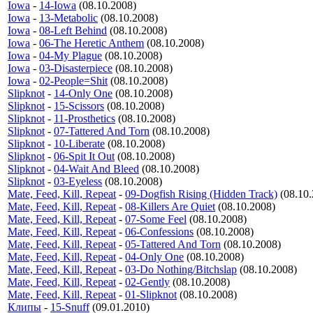
Iowa
-
14-Iowa
(08.10.2008)
Iowa
-
13-Metabolic
(08.10.2008)
Iowa
-
08-Left Behind
(08.10.2008)
Iowa
-
06-The Heretic Anthem
(08.10.2008)
Iowa
-
04-My Plague
(08.10.2008)
Iowa
-
03-Disasterpiece
(08.10.2008)
Iowa
-
02-People=Shit
(08.10.2008)
Slipknot
-
14-Only One
(08.10.2008)
Slipknot
-
15-Scissors
(08.10.2008)
Slipknot
-
11-Prosthetics
(08.10.2008)
Slipknot
-
07-Tattered And Torn
(08.10.2008)
Slipknot
-
10-Liberate
(08.10.2008)
Slipknot
-
06-Spit It Out
(08.10.2008)
Slipknot
-
04-Wait And Bleed
(08.10.2008)
Slipknot
-
03-Eyeless
(08.10.2008)
Mate, Feed, Kill, Repeat
-
09-Dogfish Rising (Hidden Track)
(08.10.
Mate, Feed, Kill, Repeat
-
08-Killers Are Quiet
(08.10.2008)
Mate, Feed, Kill, Repeat
-
07-Some Feel
(08.10.2008)
Mate, Feed, Kill, Repeat
-
06-Confessions
(08.10.2008)
Mate, Feed, Kill, Repeat
-
05-Tattered And Torn
(08.10.2008)
Mate, Feed, Kill, Repeat
-
04-Only One
(08.10.2008)
Mate, Feed, Kill, Repeat
-
03-Do Nothing/Bitchslap
(08.10.2008)
Mate, Feed, Kill, Repeat
-
02-Gently
(08.10.2008)
Mate, Feed, Kill, Repeat
-
01-Slipknot
(08.10.2008)
Клипы
-
15-Snuff
(09.01.2010)