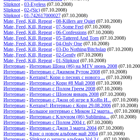
Slipknot
-
03-Eyeless
(07.10.2008)
Slipknot
-
02-(Sic)
(07.10.2008)
Slipknot
-
01-742617000027
(07.10.2008)
Mate, Feed, Kill, Repeat
-
08-Killers are Quiet
(07.10.2008)
Mate, Feed, Kill, Repeat
-
07-Some Feel
(07.10.2008)
Mate, Feed, Kill, Repeat
-
06-Confessions
(07.10.2008)
Mate, Feed, Kill, Repeat
-
05-Tattered And Torn
(07.10.2008)
Mate, Feed, Kill, Repeat
-
04-Only One
(07.10.2008)
Mate, Feed, Kill, Repeat
-
03-Do Nothing/Bitchslap
(07.10.2008)
Mate, Feed, Kill, Repeat
-
02-Gently
(07.10.2008)
Mate, Feed, Kill, Repeat
-
01-Slipknot
(07.10.2008)
Интервью
-
Интервью Шона (#6) на MTV июнь 2008
(07.10.200
Интервью
-
Интервью с Джимом Рутом 2008
(07.10.2008)
Интервью
-
Kerrang!: Кори о песнях с нового ...
(07.10.2008)
Интервью
-
Интервью с Кори #8 Май 2008
(07.10.2008)
Интервью
-
Интервью с Полом Греем 2008
(07.10.2008)
Интервью
-
Интервью с Шоном январь 2008
(07.10.2008)
Интервью
-
Интервью с Джои об игре в KoЯn И...
(07.10.2008)
Интервью
-
Kerrang!: Интервью с Кори 29.08.2006
(07.10.2008)
Интервью
-
Большое интервью с Миком 12 марта...
(07.10.2008)
Интервью
-
Интервью с Клоуном (#6) Sublimina...
(07.10.2008)
Интервью
-
Интервью с Полом 2004 г.
(07.10.2008)
Интервью
-
Интервью с Джои 3 марта 2004
(07.10.2008)
Интервью
-
Крис о новом альбоме май 2004
(07.10.2008)
Интервью
-
Slipknot о записи альбома Vol.3 (...
(07.10.2008)