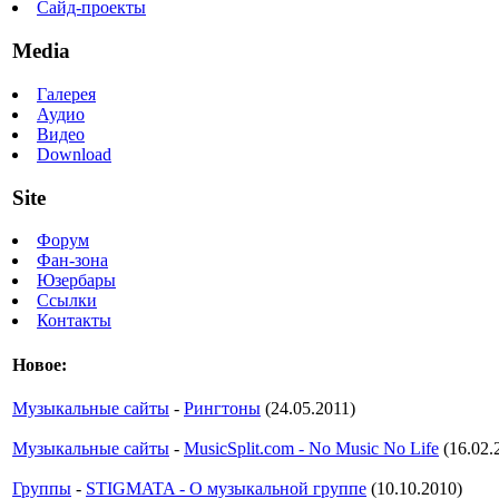
Сайд-проекты
Media
Галерея
Аудио
Видео
Download
Site
Форум
Фан-зона
Юзербары
Ссылки
Контакты
Новое:
Музыкальные сайты
-
Рингтоны
(24.05.2011)
Музыкальные сайты
-
MusicSplit.com - No Music No Life
(16.02.
Группы
-
STIGMATA - О музыкальной группе
(10.10.2010)