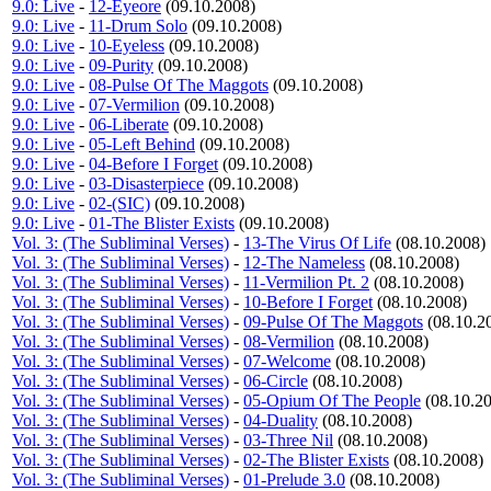
9.0: Live
-
12-Eyeore
(09.10.2008)
9.0: Live
-
11-Drum Solo
(09.10.2008)
9.0: Live
-
10-Eyeless
(09.10.2008)
9.0: Live
-
09-Purity
(09.10.2008)
9.0: Live
-
08-Pulse Of The Maggots
(09.10.2008)
9.0: Live
-
07-Vermilion
(09.10.2008)
9.0: Live
-
06-Liberate
(09.10.2008)
9.0: Live
-
05-Left Behind
(09.10.2008)
9.0: Live
-
04-Before I Forget
(09.10.2008)
9.0: Live
-
03-Disasterpiece
(09.10.2008)
9.0: Live
-
02-(SIC)
(09.10.2008)
9.0: Live
-
01-The Blister Exists
(09.10.2008)
Vol. 3: (The Subliminal Verses)
-
13-The Virus Of Life
(08.10.2008)
Vol. 3: (The Subliminal Verses)
-
12-The Nameless
(08.10.2008)
Vol. 3: (The Subliminal Verses)
-
11-Vermilion Pt. 2
(08.10.2008)
Vol. 3: (The Subliminal Verses)
-
10-Before I Forget
(08.10.2008)
Vol. 3: (The Subliminal Verses)
-
09-Pulse Of The Maggots
(08.10.2
Vol. 3: (The Subliminal Verses)
-
08-Vermilion
(08.10.2008)
Vol. 3: (The Subliminal Verses)
-
07-Welcome
(08.10.2008)
Vol. 3: (The Subliminal Verses)
-
06-Circle
(08.10.2008)
Vol. 3: (The Subliminal Verses)
-
05-Opium Of The People
(08.10.2
Vol. 3: (The Subliminal Verses)
-
04-Duality
(08.10.2008)
Vol. 3: (The Subliminal Verses)
-
03-Three Nil
(08.10.2008)
Vol. 3: (The Subliminal Verses)
-
02-The Blister Exists
(08.10.2008)
Vol. 3: (The Subliminal Verses)
-
01-Prelude 3.0
(08.10.2008)