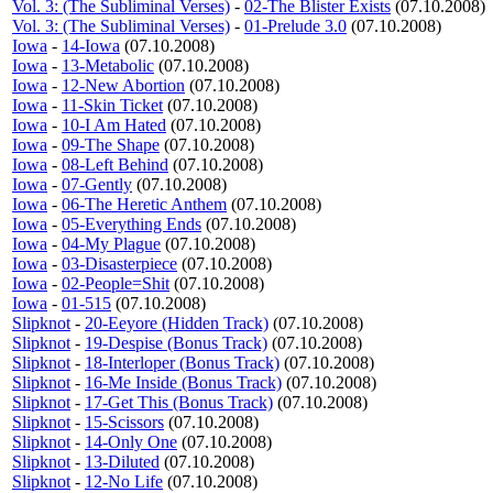
Vol. 3: (The Subliminal Verses)
-
02-The Blister Exists
(07.10.2008)
Vol. 3: (The Subliminal Verses)
-
01-Prelude 3.0
(07.10.2008)
Iowa
-
14-Iowa
(07.10.2008)
Iowa
-
13-Metabolic
(07.10.2008)
Iowa
-
12-New Abortion
(07.10.2008)
Iowa
-
11-Skin Ticket
(07.10.2008)
Iowa
-
10-I Am Hated
(07.10.2008)
Iowa
-
09-The Shape
(07.10.2008)
Iowa
-
08-Left Behind
(07.10.2008)
Iowa
-
07-Gently
(07.10.2008)
Iowa
-
06-The Heretic Anthem
(07.10.2008)
Iowa
-
05-Everything Ends
(07.10.2008)
Iowa
-
04-My Plague
(07.10.2008)
Iowa
-
03-Disasterpiece
(07.10.2008)
Iowa
-
02-People=Shit
(07.10.2008)
Iowa
-
01-515
(07.10.2008)
Slipknot
-
20-Eeyore (Hidden Track)
(07.10.2008)
Slipknot
-
19-Despise (Bonus Track)
(07.10.2008)
Slipknot
-
18-Interloper (Bonus Track)
(07.10.2008)
Slipknot
-
16-Me Inside (Bonus Track)
(07.10.2008)
Slipknot
-
17-Get This (Bonus Track)
(07.10.2008)
Slipknot
-
15-Scissors
(07.10.2008)
Slipknot
-
14-Only One
(07.10.2008)
Slipknot
-
13-Diluted
(07.10.2008)
Slipknot
-
12-No Life
(07.10.2008)