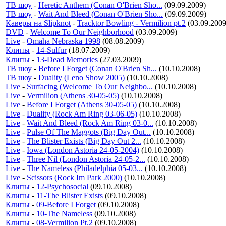
ТВ шоу
-
Heretic Anthem (Conan O'Brien Sho...
(09.09.2009)
ТВ шоу
-
Wait And Bleed (Conan O'Brien Sho...
(09.09.2009)
Каверы на Slipknot
-
Tracktor Bowling - Vermilion pt.2
(03.09.2009
DVD
-
Welcome To Our Neighborhood
(03.09.2009)
Live
-
Omaha Nebraska 1998
(08.08.2009)
Клипы
-
14-Sulfur
(18.07.2009)
Клипы
-
13-Dead Memories
(27.03.2009)
ТВ шоу
-
Before I Forget (Conan O'Brien Sh...
(10.10.2008)
ТВ шоу
-
Duality (Leno Show 2005)
(10.10.2008)
Live
-
Surfacing (Welcome To Our Neighbo...
(10.10.2008)
Live
-
Vermilion (Athens 30-05-05)
(10.10.2008)
Live
-
Before I Forget (Athens 30-05-05)
(10.10.2008)
Live
-
Duality (Rock Am Ring 03-06-05)
(10.10.2008)
Live
-
Wait And Bleed (Rock Am Ring 03-0...
(10.10.2008)
Live
-
Pulse Of The Maggots (Big Day Out...
(10.10.2008)
Live
-
The Blister Exists (Big Day Out 2...
(10.10.2008)
Live
-
Iowa (London Astoria 24-05-2004)
(10.10.2008)
Live
-
Three Nil (London Astoria 24-05-2...
(10.10.2008)
Live
-
The Nameless (Philadelphia 05-03...
(10.10.2008)
Live
-
Scissors (Rock Im Park 2000)
(10.10.2008)
Клипы
-
12-Psychosocial
(09.10.2008)
Клипы
-
11-The Blister Exists
(09.10.2008)
Клипы
-
09-Before I Forget
(09.10.2008)
Клипы
-
10-The Nameless
(09.10.2008)
Клипы
-
08-Vermilion Pt.2
(09.10.2008)