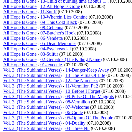
All Hope Is Gone
-
13-Child of burning time (Bonus T...
(07.10.2008
All Hope Is Gone
-
12-All Hope Is Gone
(07.10.2008)
All Hope Is Gone
-
11-Snuff
(07.10.2008)
All Hope Is Gone
-
10-Wherein Lies Contine
(07.10.2008)
All Hope Is Gone
-
09-This Cold Black
(07.10.2008)
All Hope Is Gone
-
08-Gehenna
(07.10.2008)
All Hope Is Gone
-
07-Butcher's Hook
(07.10.2008)
All Hope Is Gone
-
06-Vendetta
(07.10.2008)
All Hope Is Gone
-
05-Dead Memories
(07.10.2008)
All Hope Is Gone
-
04-Psychosocial
(07.10.2008)
All Hope Is Gone
-
03-Sulfur
(07.10.2008)
All Hope Is Gone
-
02-Gematria (The Killing Name)
(07.10.2008)
All Hope Is Gone
-
01-.execute.
(07.10.2008)
Vol. 3: (The Subliminal Verses)
-
14-Danger-Keep Away
(07.10.200
Vol. 3: (The Subliminal Verses)
-
13-The Virus Of Life
(07.10.2008)
Vol. 3: (The Subliminal Verses)
-
12-The Nameless
(07.10.2008)
Vol. 3: (The Subliminal Verses)
-
11-Vermilion Pt.2
(07.10.2008)
Vol. 3: (The Subliminal Verses)
-
10-Before I Forget
(07.10.2008)
Vol. 3: (The Subliminal Verses)
-
09-Pulse Of The Maggots
(07.10.2
Vol. 3: (The Subliminal Verses)
-
08-Vermilion
(07.10.2008)
Vol. 3: (The Subliminal Verses)
-
07-Welcome
(07.10.2008)
Vol. 3: (The Subliminal Verses)
-
06-Circle
(07.10.2008)
Vol. 3: (The Subliminal Verses)
-
05-Opium Of The People
(07.10.2
Vol. 3: (The Subliminal Verses)
-
04-Duality
(07.10.2008)
Vol. 3: (The Subliminal Verses)
-
03-Three Nil
(07.10.2008)