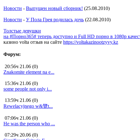
Новости
-
Выпущен новый сборник!
(25.08.2010)
Новости
-
У Пола Грея родилась дочь
(22.08.2010)
Толстые девушки
на #Порно365# теперь доступно и Full HD порно в 1080р качес
казино volta отзыв на сайте
https://voltakazinootzyvy.kz
Форум:
20:56ч 21.06 (0)
Znakomite element na e...
15:36ч 21.06 (0)
some people not only i...
13:59ч 21.06 (0)
Rewelacyjnego w&覽t...
07:06ч 21.06 (0)
He was the person who ...
07:29ч 20.06 (0)