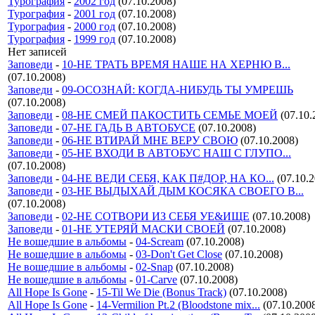
Турография
-
2002 год
(07.10.2008)
Турография
-
2001 год
(07.10.2008)
Турография
-
2000 год
(07.10.2008)
Турография
-
1999 год
(07.10.2008)
Нет записей
Заповеди
-
10-НЕ ТРАТЬ ВРЕМЯ НАШЕ НА ХЕРНЮ В...
(07.10.2008)
Заповеди
-
09-ОСОЗНАЙ: КОГДА-НИБУДЬ ТЫ УМРЕШЬ
(07.10.2008)
Заповеди
-
08-НЕ СМЕЙ ПАКОСТИТЬ СЕМЬЕ МОЕЙ
(07.10.
Заповеди
-
07-НЕ ГАДЬ В АВТОБУСЕ
(07.10.2008)
Заповеди
-
06-НЕ ВТИРАЙ МНЕ ВЕРУ СВОЮ
(07.10.2008)
Заповеди
-
05-НЕ ВХОДИ В АВТОБУС НАШ С ГЛУПО...
(07.10.2008)
Заповеди
-
04-НЕ ВЕДИ СЕБЯ, КАК П#ДОР, НА КО...
(07.10.2
Заповеди
-
03-НЕ ВЫДЫХАЙ ДЫМ КОСЯКА СВОЕГО В...
(07.10.2008)
Заповеди
-
02-НЕ СОТВОРИ ИЗ СЕБЯ УЕ&ИЩЕ
(07.10.2008)
Заповеди
-
01-НЕ УТЕРЯЙ МАСКИ СВОЕЙ
(07.10.2008)
Не вошедшие в альбомы
-
04-Scream
(07.10.2008)
Не вошедшие в альбомы
-
03-Don't Get Close
(07.10.2008)
Не вошедшие в альбомы
-
02-Snap
(07.10.2008)
Не вошедшие в альбомы
-
01-Carve
(07.10.2008)
All Hope Is Gone
-
15-Til We Die (Bonus Track)
(07.10.2008)
All Hope Is Gone
-
14-Vermilion Pt.2 (Bloodstone mix...
(07.10.200