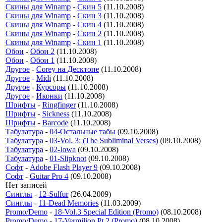
Скины для Winamp
-
Скин 5
(11.10.2008)
Скины для Winamp
-
Скин 3
(11.10.2008)
Скины для Winamp
-
Скин 4
(11.10.2008)
Скины для Winamp
-
Скин 2
(11.10.2008)
Скины для Winamp
-
Скин 1
(11.10.2008)
Обои
-
Обои 2
(11.10.2008)
Обои
-
Обои 1
(11.10.2008)
Другое
-
Corey на Десктопе
(11.10.2008)
Другое
-
Midi
(11.10.2008)
Другое
-
Курсоры
(11.10.2008)
Другое
-
Иконки
(11.10.2008)
Шрифты
-
Ringfinger
(11.10.2008)
Шрифты
-
Sickness
(11.10.2008)
Шрифты
-
Barcode
(11.10.2008)
Табулатура
-
04-Остальные табы
(09.10.2008)
Табулатура
-
03-Vol. 3: (The Subliminal Verses)
(09.10.2008)
Табулатура
-
02-Iowa
(09.10.2008)
Табулатура
-
01-Slipknot
(09.10.2008)
Софт
-
Adobe Flash Player 9
(09.10.2008)
Софт
-
Guitar Pro 4
(09.10.2008)
Нет записей
Синглы
-
12-Sulfur
(26.04.2009)
Синглы
-
11-Dead Memories
(11.03.2009)
Promo/Demo
-
18-Vol.3 Special Edition (Promo)
(08.10.2008)
Promo/Demo
-
17-Vermilion Pt.2 (Promo)
(08.10.2008)