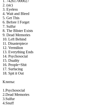
1. 742617000027
2. (sic)
3. Eyeless
4. Wait and Bleed
5. Get This
6. Before I Forget
7. Sulfur
8. The Blister Exists
9. Dead Memories
10. Left Behind
11. Disasterpiece
12. Vermilion
13. Everything Ends
14. Psychosocial
15. Duality
16. People=Shit
17. Surfacing
18. Spit it Out
Клипы:
1.Psychosocial
2.Dead Memories
3.Sulfur
4.Snuff