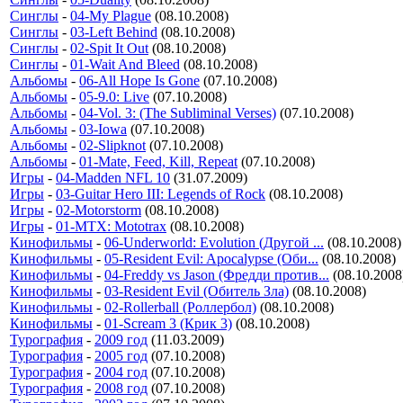
Синглы
-
04-My Plague
(08.10.2008)
Синглы
-
03-Left Behind
(08.10.2008)
Синглы
-
02-Spit It Out
(08.10.2008)
Синглы
-
01-Wait And Bleed
(08.10.2008)
Альбомы
-
06-All Hope Is Gone
(07.10.2008)
Альбомы
-
05-9.0: Live
(07.10.2008)
Альбомы
-
04-Vol. 3: (The Subliminal Verses)
(07.10.2008)
Альбомы
-
03-Iowa
(07.10.2008)
Альбомы
-
02-Slipknot
(07.10.2008)
Альбомы
-
01-Mate, Feed, Kill, Repeat
(07.10.2008)
Игры
-
04-Madden NFL 10
(31.07.2009)
Игры
-
03-Guitar Hero III: Legends of Rock
(08.10.2008)
Игры
-
02-Motorstorm
(08.10.2008)
Игры
-
01-MTX: Mototrax
(08.10.2008)
Кинофильмы
-
06-Underworld: Evolution (Другой ...
(08.10.2008)
Кинофильмы
-
05-Resident Evil: Apocalypse (Оби...
(08.10.2008)
Кинофильмы
-
04-Freddy vs Jason (Фредди против...
(08.10.2008
Кинофильмы
-
03-Resident Evil (Обитель Зла)
(08.10.2008)
Кинофильмы
-
02-Rollerball (Роллербол)
(08.10.2008)
Кинофильмы
-
01-Scream 3 (Крик 3)
(08.10.2008)
Турография
-
2009 год
(11.03.2009)
Турография
-
2005 год
(07.10.2008)
Турография
-
2004 год
(07.10.2008)
Турография
-
2008 год
(07.10.2008)