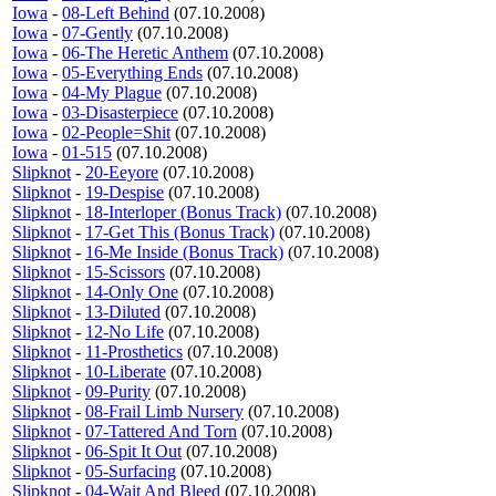
Iowa
-
08-Left Behind
(07.10.2008)
Iowa
-
07-Gently
(07.10.2008)
Iowa
-
06-The Heretic Anthem
(07.10.2008)
Iowa
-
05-Everything Ends
(07.10.2008)
Iowa
-
04-My Plague
(07.10.2008)
Iowa
-
03-Disasterpiece
(07.10.2008)
Iowa
-
02-People=Shit
(07.10.2008)
Iowa
-
01-515
(07.10.2008)
Slipknot
-
20-Eeyore
(07.10.2008)
Slipknot
-
19-Despise
(07.10.2008)
Slipknot
-
18-Interloper (Bonus Track)
(07.10.2008)
Slipknot
-
17-Get This (Bonus Track)
(07.10.2008)
Slipknot
-
16-Me Inside (Bonus Track)
(07.10.2008)
Slipknot
-
15-Scissors
(07.10.2008)
Slipknot
-
14-Only One
(07.10.2008)
Slipknot
-
13-Diluted
(07.10.2008)
Slipknot
-
12-No Life
(07.10.2008)
Slipknot
-
11-Prosthetics
(07.10.2008)
Slipknot
-
10-Liberate
(07.10.2008)
Slipknot
-
09-Purity
(07.10.2008)
Slipknot
-
08-Frail Limb Nursery
(07.10.2008)
Slipknot
-
07-Tattered And Torn
(07.10.2008)
Slipknot
-
06-Spit It Out
(07.10.2008)
Slipknot
-
05-Surfacing
(07.10.2008)
Slipknot
-
04-Wait And Bleed
(07.10.2008)