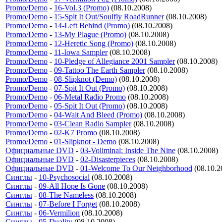
Promo/Demo
-
16-Vol.3 (Promo)
(08.10.2008)
Promo/Demo
-
15-Spit It Out/Soulfly RoadRunner
(08.10.2008)
Promo/Demo
-
14-Left Behind (Promo)
(08.10.2008)
Promo/Demo
-
13-My Plague (Promo)
(08.10.2008)
Promo/Demo
-
12-Heretic Song (Promo)
(08.10.2008)
Promo/Demo
-
11-Iowa Sampler
(08.10.2008)
Promo/Demo
-
10-Pledge of Allegiance 2001 Sampler
(08.10.2008)
Promo/Demo
-
09-Tattoo The Earth Sampler
(08.10.2008)
Promo/Demo
-
08-Slipknot (Demo)
(08.10.2008)
Promo/Demo
-
07-Spit It Out (Promo)
(08.10.2008)
Promo/Demo
-
06-Metal Radio Promo
(08.10.2008)
Promo/Demo
-
05-Spit It Out (Promo)
(08.10.2008)
Promo/Demo
-
04-Wait And Bleed (Promo)
(08.10.2008)
Promo/Demo
-
03-Clean Radio Sampler
(08.10.2008)
Promo/Demo
-
02-K7 Promo
(08.10.2008)
Promo/Demo
-
01-Slipknot - Demo
(08.10.2008)
Официальные DVD
-
03-Voliminal: Inside The Nine
(08.10.2008)
Официальные DVD
-
02-Disasterpieces
(08.10.2008)
Официальные DVD
-
01-Welcome To Our Neighborhood
(08.10.2
Синглы
-
10-Psychosocial
(08.10.2008)
Синглы
-
09-All Hope Is Gone
(08.10.2008)
Синглы
-
08-The Nameless
(08.10.2008)
Синглы
-
07-Before I Forget
(08.10.2008)
Синглы
-
06-Vermilion
(08.10.2008)
Синглы
-
05-Duality
(08.10.2008)