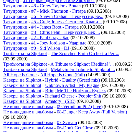
Одежда
-
01-Первая одежда в стиле SlipKnoT
(09.10.2008)
Татуировки
-
#8 - Corey Taylor - Вокал
(09.10.2008)
Татуировки
-
#7 - Mick Thomson - Гитара
(09.10.2008)
Татуировки
-
#6 - Shawn Crahan - Перкуссия, Бе...
(09.10.2008)
Татуировки
-
#5 - Craig Jones - Семплер, Клави...
(09.10.2008)
Татуировки
-
#4 - James Root - Гитара
(09.10.2008)
Татуировки
-
#3 - Chris Fehn - Перкуссия, Бек ...
(09.10.2008)
Татуировки
-
#2 - Paul Gray - Бас
(09.10.2008)
Татуировки
-
#1 - Joey Jordison - Ударные
(09.10.2008)
Татуировки
-
#0 - Sid Wilson - DJ
(09.10.2008)
Трибьюты на Slipknot
-
The Scorched Earth Orchestra Perf...
(03.09.2009)
Трибьюты на Slipknot
-
A Tribute to Slipknot [Redline] '...
(03.09.2
Трибьюты на Slipknot
-
Metal Guitar Tribute to Slipknot ...
(03.09.2
All Hope Is Gone
-
All Hope Is Gone (Full)
(14.08.2009)
Каверы на Slipknot
-
Hybrid - Duality (Greed mix)
(09.10.2008)
Каверы на Slipknot
-
Unknown Artist - My Plague
(09.10.2008)
Каверы на Slipknot
-
Bring Me The Horizon - Eyeless
(09.10.2008)
Каверы на Slipknot
-
Richard Cheese - People=Shit
(09.10.2008)
Каверы на Slipknot
-
Amatory - (SIC)
(09.10.2008)
Не вошедшие в альбомы
-
09-Vermilion Pt.2 (Live)
(09.10.2008)
Не вошедшие в альбомы
-
08-Danger Keep Away (Full Version)
(09.10.2008)
Не вошедшие в альбомы
-
07-Scream
(09.10.2008)
Не вошедшие в альбомы
-
06-Don't Get Close
(09.10.2008)