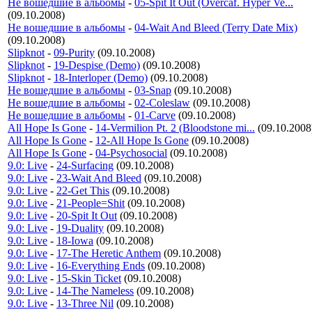
Не вошедшие в альбомы
-
05-Spit It Out (Overcaf. Hyper Ve...
(09.10.2008)
Не вошедшие в альбомы
-
04-Wait And Bleed (Terry Date Mix)
(09.10.2008)
Slipknot
-
09-Purity
(09.10.2008)
Slipknot
-
19-Despise (Demo)
(09.10.2008)
Slipknot
-
18-Interloper (Demo)
(09.10.2008)
Не вошедшие в альбомы
-
03-Snap
(09.10.2008)
Не вошедшие в альбомы
-
02-Coleslaw
(09.10.2008)
Не вошедшие в альбомы
-
01-Carve
(09.10.2008)
All Hope Is Gone
-
14-Vermilion Pt. 2 (Bloodstone mi...
(09.10.2008
All Hope Is Gone
-
12-All Hope Is Gone
(09.10.2008)
All Hope Is Gone
-
04-Psychosocial
(09.10.2008)
9.0: Live
-
24-Surfacing
(09.10.2008)
9.0: Live
-
23-Wait And Bleed
(09.10.2008)
9.0: Live
-
22-Get This
(09.10.2008)
9.0: Live
-
21-People=Shit
(09.10.2008)
9.0: Live
-
20-Spit It Out
(09.10.2008)
9.0: Live
-
19-Duality
(09.10.2008)
9.0: Live
-
18-Iowa
(09.10.2008)
9.0: Live
-
17-The Heretic Anthem
(09.10.2008)
9.0: Live
-
16-Everything Ends
(09.10.2008)
9.0: Live
-
15-Skin Ticket
(09.10.2008)
9.0: Live
-
14-The Nameless
(09.10.2008)
9.0: Live
-
13-Three Nil
(09.10.2008)