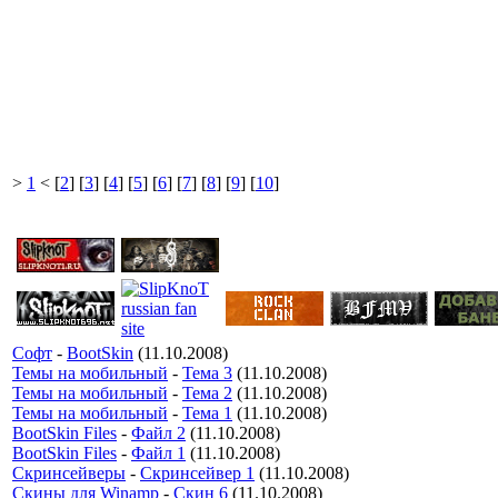
>
1
< [
2
] [
3
] [
4
] [
5
] [
6
] [
7
] [
8
] [
9
] [
10
]
Софт
-
BootSkin
(11.10.2008)
Темы на мобильный
-
Тема 3
(11.10.2008)
Темы на мобильный
-
Тема 2
(11.10.2008)
Темы на мобильный
-
Тема 1
(11.10.2008)
BootSkin Files
-
Файл 2
(11.10.2008)
BootSkin Files
-
Файл 1
(11.10.2008)
Скринсейверы
-
Скринсейвер 1
(11.10.2008)
Скины для Winamp
-
Скин 6
(11.10.2008)