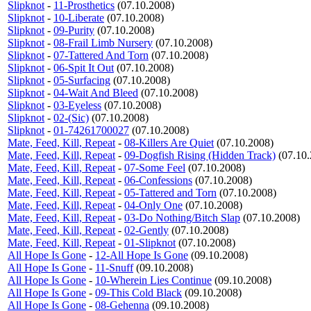
Slipknot
-
11-Prosthetics
(07.10.2008)
Slipknot
-
10-Liberate
(07.10.2008)
Slipknot
-
09-Purity
(07.10.2008)
Slipknot
-
08-Frail Limb Nursery
(07.10.2008)
Slipknot
-
07-Tattered And Torn
(07.10.2008)
Slipknot
-
06-Spit It Out
(07.10.2008)
Slipknot
-
05-Surfacing
(07.10.2008)
Slipknot
-
04-Wait And Bleed
(07.10.2008)
Slipknot
-
03-Eyeless
(07.10.2008)
Slipknot
-
02-(Sic)
(07.10.2008)
Slipknot
-
01-74261700027
(07.10.2008)
Mate, Feed, Kill, Repeat
-
08-Killers Are Quiet
(07.10.2008)
Mate, Feed, Kill, Repeat
-
09-Dogfish Rising (Hidden Track)
(07.10.
Mate, Feed, Kill, Repeat
-
07-Some Feel
(07.10.2008)
Mate, Feed, Kill, Repeat
-
06-Confessions
(07.10.2008)
Mate, Feed, Kill, Repeat
-
05-Tattered and Torn
(07.10.2008)
Mate, Feed, Kill, Repeat
-
04-Only One
(07.10.2008)
Mate, Feed, Kill, Repeat
-
03-Do Nothing/Bitch Slap
(07.10.2008)
Mate, Feed, Kill, Repeat
-
02-Gently
(07.10.2008)
Mate, Feed, Kill, Repeat
-
01-Slipknot
(07.10.2008)
All Hope Is Gone
-
12-All Hope Is Gone
(09.10.2008)
All Hope Is Gone
-
11-Snuff
(09.10.2008)
All Hope Is Gone
-
10-Wherein Lies Continue
(09.10.2008)
All Hope Is Gone
-
09-This Cold Black
(09.10.2008)
All Hope Is Gone
-
08-Gehenna
(09.10.2008)