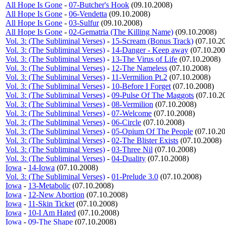
All Hope Is Gone
-
07-Butcher's Hook
(09.10.2008)
All Hope Is Gone
-
06-Vendetta
(09.10.2008)
All Hope Is Gone
-
03-Sulfur
(09.10.2008)
All Hope Is Gone
-
02-Gematria (The Killing Name)
(09.10.2008)
Vol. 3: (The Subliminal Verses)
-
15-Scream (Bonus Track)
(07.10.2
Vol. 3: (The Subliminal Verses)
-
14-Danger - Keep away
(07.10.200
Vol. 3: (The Subliminal Verses)
-
13-The Virus of Life
(07.10.2008)
Vol. 3: (The Subliminal Verses)
-
12-The Nameless
(07.10.2008)
Vol. 3: (The Subliminal Verses)
-
11-Vermilion Pt.2
(07.10.2008)
Vol. 3: (The Subliminal Verses)
-
10-Before I Forget
(07.10.2008)
Vol. 3: (The Subliminal Verses)
-
09-Pulse Of The Maggots
(07.10.2
Vol. 3: (The Subliminal Verses)
-
08-Vermilion
(07.10.2008)
Vol. 3: (The Subliminal Verses)
-
07-Welcome
(07.10.2008)
Vol. 3: (The Subliminal Verses)
-
06-Circle
(07.10.2008)
Vol. 3: (The Subliminal Verses)
-
05-Opium Of The People
(07.10.2
Vol. 3: (The Subliminal Verses)
-
02-The Blister Exists
(07.10.2008)
Vol. 3: (The Subliminal Verses)
-
03-Three Nil
(07.10.2008)
Vol. 3: (The Subliminal Verses)
-
04-Duality
(07.10.2008)
Iowa
-
14-Iowa
(07.10.2008)
Vol. 3: (The Subliminal Verses)
-
01-Prelude 3.0
(07.10.2008)
Iowa
-
13-Metabolic
(07.10.2008)
Iowa
-
12-New Abortion
(07.10.2008)
Iowa
-
11-Skin Ticket
(07.10.2008)
Iowa
-
10-I Am Hated
(07.10.2008)
Iowa
-
09-The Shape
(07.10.2008)