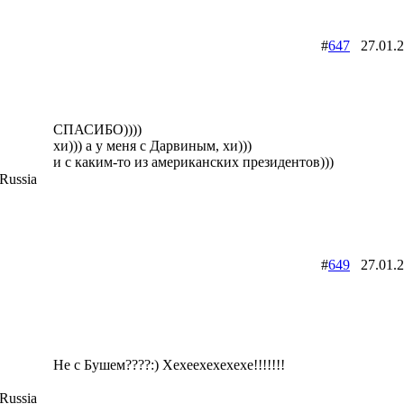
#
647
27.01.
СПАСИБО))))
хи))) а у меня с Дарвиным, хи)))
и с каким-то из американских президентов)))
Russia
#
649
27.01.
Не с Бушем????:) Хехеехехехехе!!!!!!!
Russia