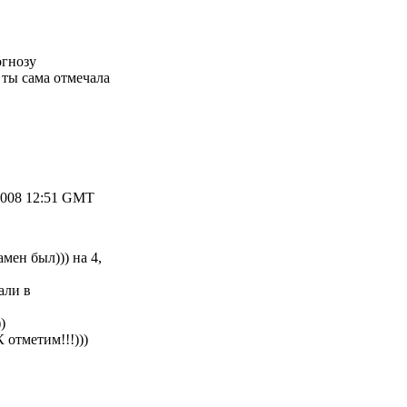
огнозу
а ты сама отмечала
2008 12:51 GMT
амен был))) на 4,
али в
)
К отметим!!!)))