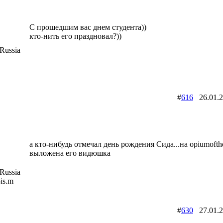
С прошедшим вас днем студента))
кто-нить его праздновал?))
Russia
#
616
26.01.
а кто-нибудь отмечал день рождения Сида...на opiumofthe
выложена его видюшка
Russia
5is.m
#
630
27.01.