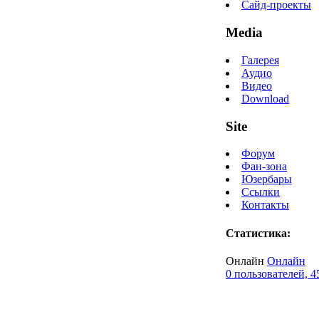
Сайд-проекты
Media
Галерея
Аудио
Видео
Download
Site
Форум
Фан-зона
Юзербары
Ссылки
Контакты
Статистика:
Онлайн
Онлайн
0 пользователей, 4