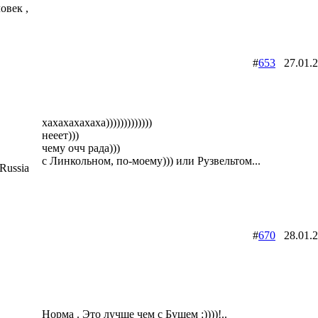
овек ,
#
653
27.01.
хахахахахаха)))))))))))))
нееет)))
чему очч рада)))
с Линкольном, по-моему))) или Рузвельтом...
Russia
#
670
28.01.
Норма . Это лучше чем с Бушем :))))!..