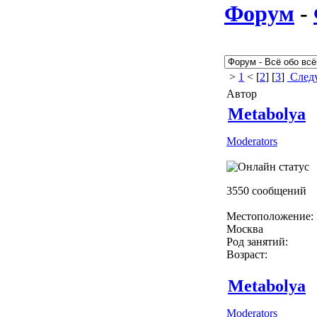
Форум
-
>
1
< [
2
] [
3
]
Следу
Автор
Metabolya
Moderators
3550 сообщений
Местоположение: 
Москва
Род занятий:
Возраст:
Metabolya
Moderators