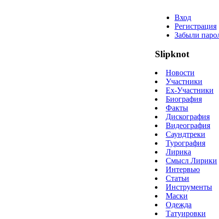
Вход
Регистрация
Забыли паро
Slipknot
Новости
Участники
Ex-Участники
Биография
Факты
Дискография
Видеография
Саундтреки
Турография
Лирика
Смысл Лирики
Интервью
Статьи
Инструменты
Маски
Одежда
Татуировки