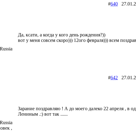
#
640
27.01.
Да, ксати, а когда у кого день рождения?))
вот у меня совсем скоро))) 12ого февраля))) всем поздрав
Russia
#
642
27.01.
Зарание поздравляю ! А до моего далеко 22 апреля , в од
Лениным .:) вот так ......
Russia
овек ,