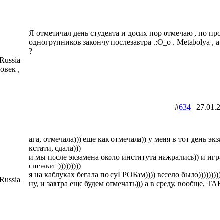
Я отметичал день студента и досих пор отмечаю , по пр
одногрупников закончу послезавтра .:O_o . Metabolya , 
?
Russia
овек ,
#
634
27.01.
ага, отмечала))) еще как отмечала)) у меня в тот день экз
кстати, сдала)))
и мы после экзамена около института нажрались)) и игр
снежки=)))))))))
я на каблуках бегала по суГРОБам)))) весело было)))))))))
Russia
ну, и завтра еще будем отмечать))) а в среду, вообще, ТА