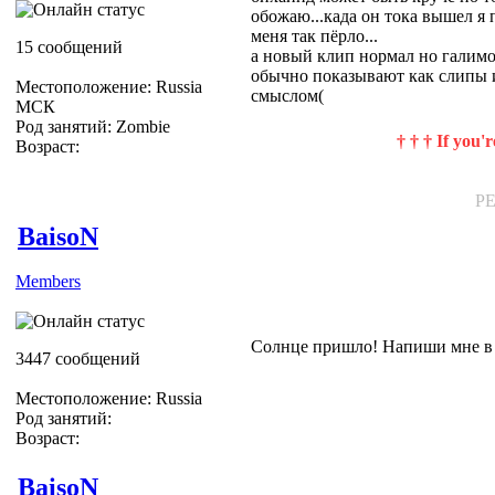
обожаю...када он тока вышел я
меня так пёрло...
15 сообщений
а новый клип нормал но галимо
обычно показывают как слипы 
Местоположение: Russia
смыслом(
МСК
Род занятий: Zombie
† † † If you'
Возраст:
P
BaisoN
Members
Солнце пришло! Напиши мне в 
3447 сообщений
Местоположение: Russia
Род занятий:
Возраст:
BaisoN