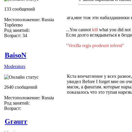
133 сообщений
ага,мне тож эти набалдашники 
Местоположение: Russia
Торбеево
...You cannot
kill
what you did not
Род занятий:
Если долго вглядываться в бездн
Возраст: 34
"Vexilla regis prodeunt inferni"
BaisoN
Moderators
Кста впечатление у всех разное
увидел Before I forget мне он оч
масок, а фанатам. которые нар
2640 сообщений
показалось что это тупая нарез
Местоположение: Russia
Род занятий:
Возраст:
Graurr