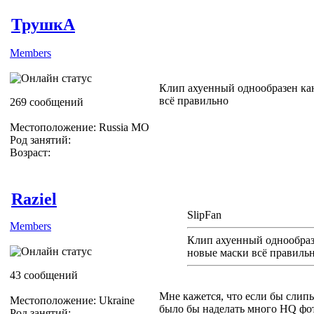
Slipknot Fan [MaGGoT]
ТрушкА
Members
Клип ахуенный однообразен кан
всё правильно
269 сообщений
Местоположение: Russia МО
Род занятий:
Возраст:
Raziel
SlipFan
Members
Клип ахуенный однообразе
новые маски всё правиль
43 сообщений
Мне кажется, что если бы слипы
Местоположение: Ukraine
было бы наделать много HQ фото
Род занятий: