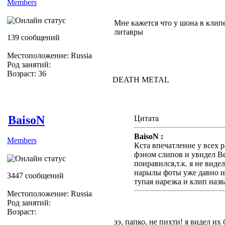
Members
Мне кажется что у шона в клипе
литавры
139 сообщений
Местоположение: Russia
Род занятий:
Возраст: 36
DEATH METAL
BaisoN
Цитата
BaisoN :
Members
Кста впечатление у всех р
фэном слипов и увидел Bef
понравился,т.к. я не виде
нарылы фоты уже давно и 
3447 сообщений
тупая нарезка и клип наз
Местоположение: Russia
Род занятий:
Возраст:
ээ, папко, не пихти! я видел их