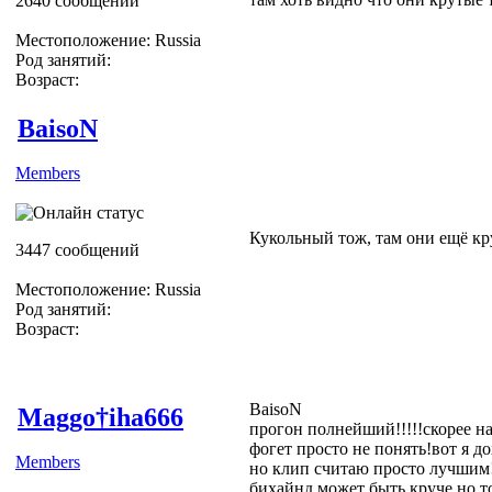
2640 сообщений
Местоположение: Russia
Род занятий:
Возраст:
BaisoN
Members
Кукольный тож, там они ещё кр
3447 сообщений
Местоположение: Russia
Род занятий:
Возраст:
BaisoN
Maggo†iha666
прогон полнейший!!!!!скорее н
фогет просто не понять!вот я д
Members
но клип считаю просто лучшим!
бихайнд может быть круче но то