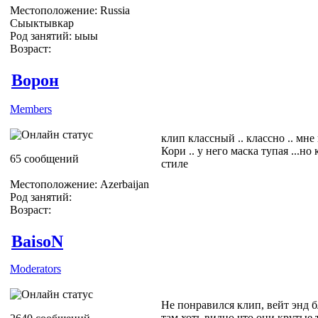
Местоположение: Russia
Сыыктывкар
Род занятий: ыыы
Возраст:
Ворон
Members
клип классный .. классно .. мне
Кори .. у него маска тупая ...но
65 сообщений
стиле
Местоположение: Azerbaijan
Род занятий:
Возраст:
BaisoN
Moderators
Не понравился клип, вейт энд 
там хоть видно что они крутые