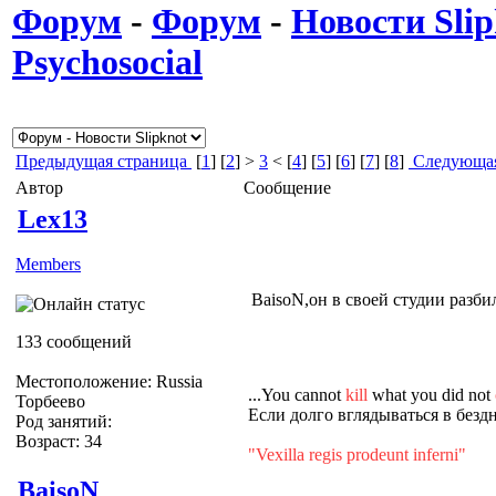
Форум
-
Форум
-
Новости Slip
Psychosocial
Предыдущая страница
[
1
] [
2
] >
3
< [
4
] [
5
] [
6
] [
7
] [
8
]
Следующая
Автор
Сообщение
Lex13
Members
BaisoN,он в своей студии разби
133 сообщений
Местоположение: Russia
...You cannot
kill
what you did not
Торбеево
Если долго вглядываться в бездн
Род занятий:
Возраст: 34
"Vexilla regis prodeunt inferni"
BaisoN