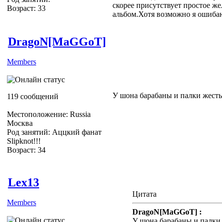
скорее присутствует простое ж
Возраст: 33
альбом.Хотя возможно я ошибаю
DragoN[MaGGoT]
Members
У шона барабаны и палки жесть
119 сообщений
Местоположение: Russia
Москва
Род занятий: Аццкий фанат
Slipknot!!!
Возраст: 34
Slipknot Fan [MaGGoT]
Lex13
Цитата
Members
DragoN[MaGGoT] :
У шона барабаны и палки