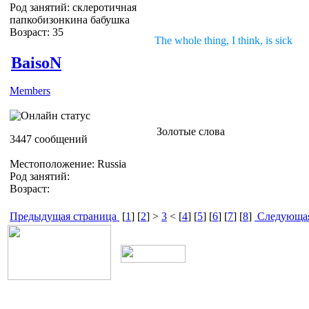
Род занятий: склеротичная
папкобизонкина бабушка
Возраст: 35
The whole thing, I think, is sick
BaisoN
Members
Золотые слова
3447 сообщений
Местоположение: Russia
Род занятий:
Возраст:
Предыдущая страница
[
1
] [
2
] >
3
< [
4
] [
5
] [
6
] [
7
] [
8
]
Следующая