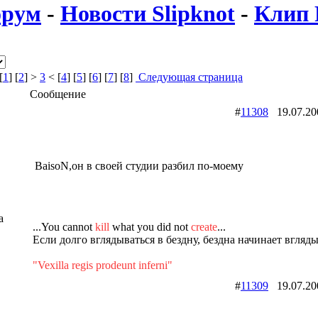
рум
-
Новости Slipknot
-
Клип 
[
1
] [
2
] >
3
< [
4
] [
5
] [
6
] [
7
] [
8
]
Следующая страница
Сообщение
#
11308
19.07.2
BaisoN,он в своей студии разбил по-моему
a
...You cannot
kill
what you did not
create
...
Если долго вглядываться в бездну, бездна начинает вгляд
"Vexilla regis prodeunt inferni"
#
11309
19.07.2