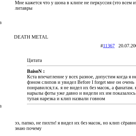
Мне кажется что у шона в клипе не перкуссия (это всем и
литавры
a
DEATH METAL
#
11367
20.07.2
Цитата
BaisoN :
Кста впечатление у всех разное, допустим когда я н
фэном слипов и увидел Before I forget мне он очень
понравился,т.к. я не видел их без масок, а фанатам.
нарылы фоты уже давно и видели их им показалось 
тупая нарезка и клип назвали говном
a
ээ, папко, не пихти! я видел их без масок, но клип сёравн
знаю почему