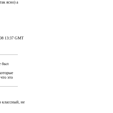
так ясно) а
008 13:37 GMT
е был
 которые
что это
о классный, не