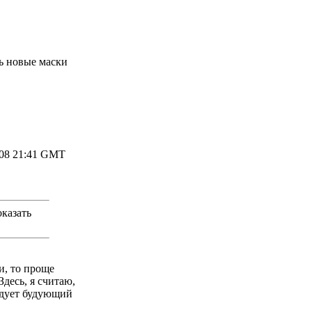
ь новые маски
008 21:41 GMT
оказать
и, то проще
десь, я считаю,
едует будующий