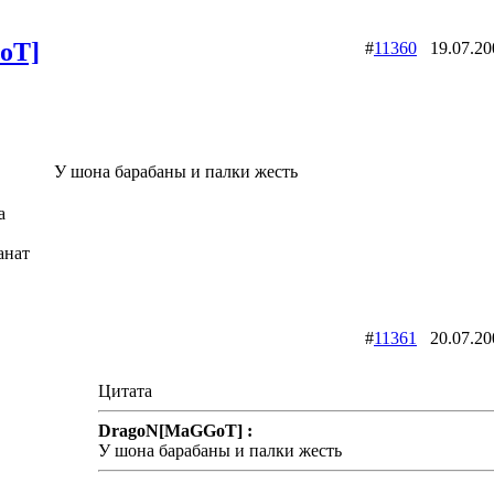
oT]
#
11360
19.07.2
У шона барабаны и палки жесть
a
анат
Slipknot Fan [MaGGoT]
#
11361
20.07.2
Цитата
DragoN[MaGGoT] :
У шона барабаны и палки жесть