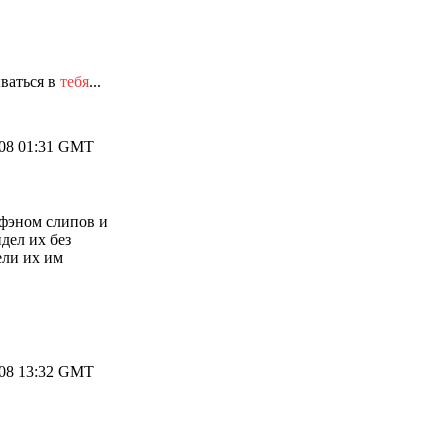
ываться в
тебя
...
008 01:31 GMT
 фэном слипов и
идел их без
ели их им
008 13:32 GMT