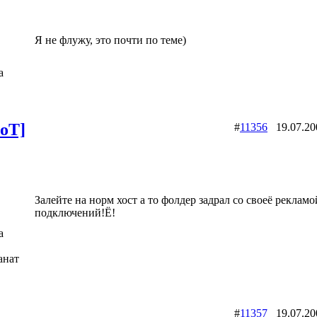
Я не флужу, это почти по теме)
a
oT]
#
11356
19.07.2
Залейте на норм хост а то фолдер задрал со своеё реклам
подключений!Ё!
a
анат
Slipknot Fan [MaGGoT]
#
11357
19.07.2