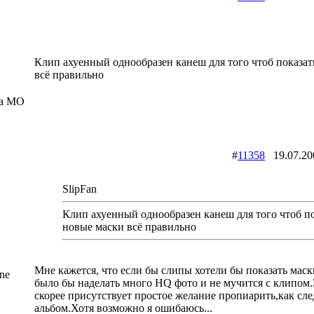
Клип ахуенный однообразен канеш для того чтоб показат
всё правильно
ia МО
#
11358
19.07.2
SlipFan
Клип ахуенный однообразен канеш для того чтоб п
новые маски всё правильно
Мне кажется, что если бы слипы хотели бы показать маск
ne
было бы наделать много HQ фото и не мучится с клипом.З
скорее присутствует простое желание пропиарить,как сл
альбом.Хотя возможно я ошибаюсь...