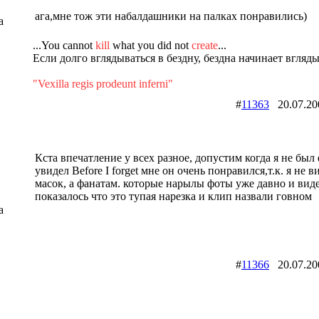
ага,мне тож эти набалдашники на палках понравились)
a
...You cannot
kill
what you did not
create
...
Если долго вглядываться в бездну, бездна начинает вгляд
"Vexilla regis prodeunt inferni"
#
11363
20.07.2
Кста впечатление у всех разное, допустим когда я не был
увидел Before I forget мне он очень понравился,т.к. я не в
масок, а фанатам. которые нарылы фоты уже давно и вид
показалось что это тупая нарезка и клип назвали говном
a
#
11366
20.07.2