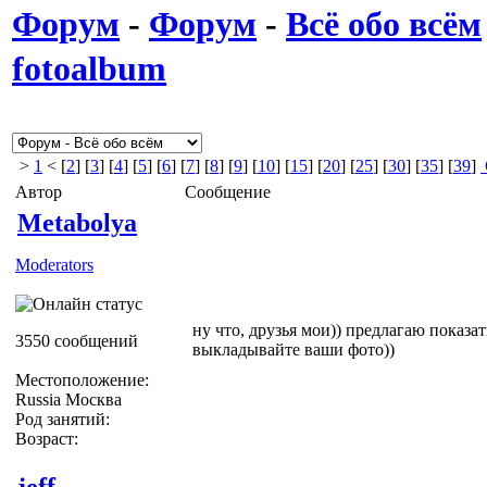
Форум
-
Форум
-
Всё обо всём
fotoalbum
>
1
< [
2
] [
3
] [
4
] [
5
] [
6
] [
7
] [
8
] [
9
] [
10
] [
15
] [
20
] [
25
] [
30
] [
35
] [
39
]
Автор
Сообщение
Metabolya
Moderators
ну что, друзья мои)) предлагаю показать
3550 сообщений
выкладывайте ваши фото))
Местоположение:
Russia Москва
Род занятий:
Возраст:
jeff