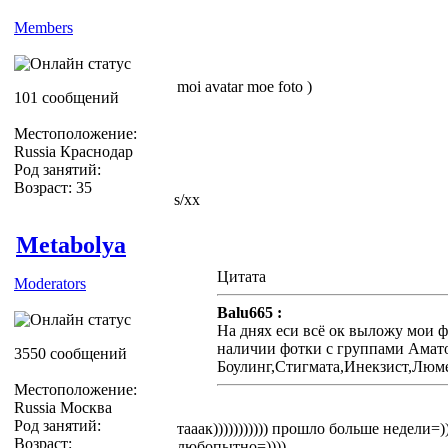
Members
moi avatar moe foto )
101 сообщений
Местоположение:
Russia Краснодар
Род занятий:
Возраст: 35
s/xx
Metabolya
Цитата
Moderators
Balu665 :
На днях еси всё ок выложу мои 
наличии фотки с группами Амат
3550 сообщений
Боулинг,Стигмата,Инекзист,Люме
Местоположение:
Russia Москва
Род занятий:
тааак))))))))))) прошло больше недели=
Возраст:
любопытно=))))