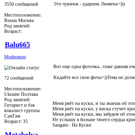
Это чувачок - ударник Люмена=)))
3550 сообщений
Местоположение:
Russia Москва
Род занятий:
Возраст:
Balu665
Moderators
Вот еще одна фоточка...тоже давняя оч
Кидайте все свои фоты=))Тема не должн
72 сообщений
Местоположение:
Ukraine Полтава
Род занятий:
Меня рвёт на куски, и ты знаешь об эт
Гитарист и бэк
Меня рвёт на куски, у виска стучит кро
вокалист группы
Меня рвёт на куски, мы забудем об это
СанГам
Не услышу я больше твоего сердца кри
Возраст: 35
Sangam - На Куски
Metabolya