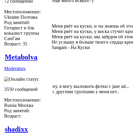
еще много всяких=)
72 сообщений
Местоположение:
Ukraine Полтава
Род занятий:
Меня рвёт на куски, и ты знаешь об эт
Гитарист и бэк
Меня рвёт на куски, у виска стучит кро
вокалист группы
Меня рвёт на куски, мы забудем об это
СанГам
Не услышу я больше твоего сердца кри
Возраст: 35
Sangam - На Куски
Metabolya
Moderators
ну, я могу выложить фотки с jane air...
3550 сообщений
с другими группами у меня нет..
Местоположение:
Russia Москва
Род занятий:
Возраст:
shadixx