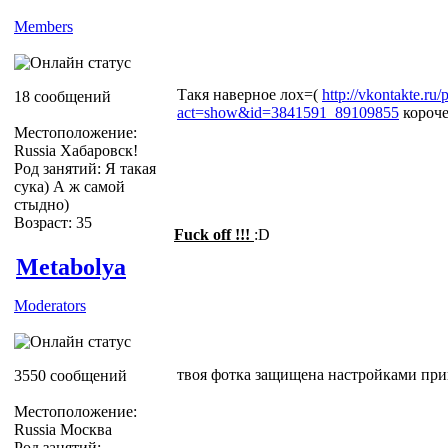
Members
Такя наверное лох=(
http://vkontakte.ru
18 сообщений
act=show&id=3841591_89109855
короче
Местоположение:
Russia Хабаровск!
Род занятий: Я такая
сука) А ж самой
стыдно)
Возраст: 35
Fuck off !!!
:D
Metabolya
Moderators
твоя фотка защищена настройками при
3550 сообщений
Местоположение:
Russia Москва
Род занятий: