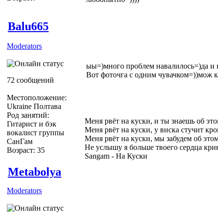
Balu665
Moderators
ыы=)много проблем навалилось=)да и 
Вот фоточга с одним чувачком=))мож кт
72 сообщений
Местоположение:
Ukraine Полтава
Род занятий:
Меня рвёт на куски, и ты знаешь об эт
Гитарист и бэк
Меня рвёт на куски, у виска стучит кро
вокалист группы
Меня рвёт на куски, мы забудем об это
СанГам
Не услышу я больше твоего сердца кри
Возраст: 35
Sangam - На Куски
Metabolya
Moderators