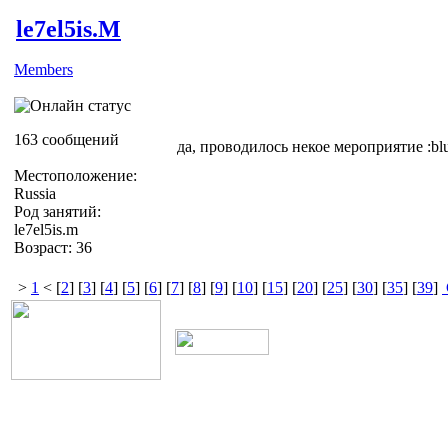
le7el5is.M
Members
163 сообщений
да, проводилось некое мероприятие :bl
Местоположение:
Russia
Род занятий:
le7el5is.m
Возраст: 36
>
1
< [
2
] [
3
] [
4
] [
5
] [
6
] [
7
] [
8
] [
9
] [
10
] [
15
] [
20
] [
25
] [
30
] [
35
] [
39
]