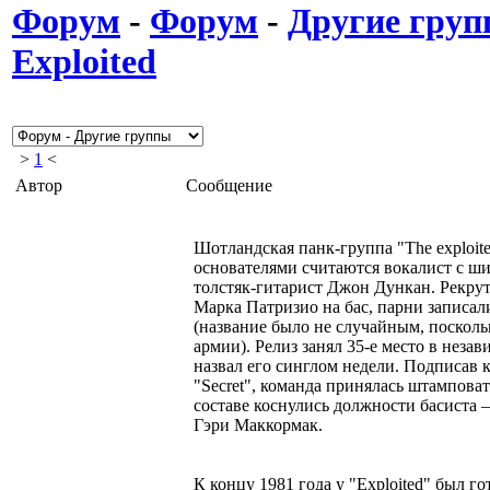
Форум
-
Форум
-
Другие гру
Exploited
>
1
<
Автор
Сообщение
Шотландская панк-группа "The exploite
основателями считаются вокалист с ш
толстяк-гитарист Джон Дункан. Рекру
Марка Патризио на бас, парни записал
(название было не случайным, поскольк
армии). Релиз занял 35-е место в неза
назвал его синглом недели. Подписав 
"Secret", команда принялась штампова
составе коснулись должности басиста 
Гэри Маккормак.
К концу 1981 года у "Exploited" был 