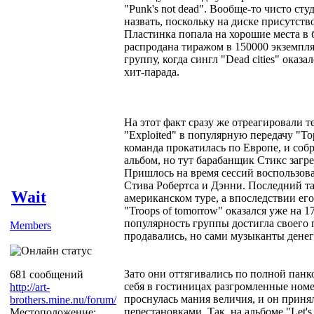
"Punk's not dead". Вообще-то чисто ст
назвать, поскольку на диске присутств
Пластинка попала на хорошие места в 
распродана тиражом в 150000 экземпл
группу, когда сингл "Dead cities" оказ
хит-парада.
На этот факт сразу же отреагировали
"Exploited" в популярную передачу "Top 
команда прокатилась по Европе, и соб
альбом, но тут барабанщик Стикс загре
Пришлось на время сессий воспользова
Стива Робертса и Дэнни. Последний та
Wait
американском туре, а впоследствии его
"Troops of tomorrow" оказался уже на 1
популярность группы достигла своего
Members
продавались, но сами музыканты денег
Зато они оттягивались по полной панк
681 сообщений
себя в гостиницах разгромленные номе
http://art-
проснулась мания величия, и он приня
brothers.mine.nu/forum/
перестановками. Так, на альбоме "Let's 
Местоположение: