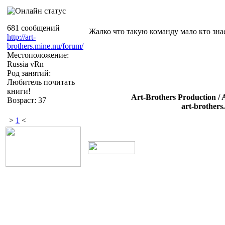
681 сообщений
Жалко что такую команду мало кто знае
http://art-
brothers.mine.nu/forum/
Местоположение:
Russia vRn
Род занятий:
Любитель почитать
книги!
Art-Brothers Production / 
Возраст: 37
art-brothers
>
1
<