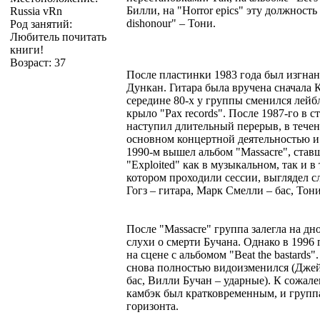
Билли, на "Horror epics" эту должность 
Russia vRn
dishonour" – Тони.
Род занятий:
Любитель почитать
книги!
Возраст: 37
После пластинки 1983 года был изгнан
Дункан. Гитара была вручена сначала К
середине 80-х у группы сменился лейб
крыло "Pax records". После 1987-го в 
наступил длительный перерыв, в течен
основном концертной деятельностью и
1990-м вышел альбом "Massacre", ста
"Exploited" как в музыкальном, так и в
котором проходили сессии, выглядел с
Гогз – гитара, Марк Смелли – бас, Тон
После "Massacre" группа залегла на дн
слухи о смерти Бучана. Однако в 1996 
на сцене с альбомом "Beat the bastards
снова полностью видоизменился (Джей
бас, Вилли Бучан – ударные). К сожале
камбэк был кратковременным, и группа
горизонта.