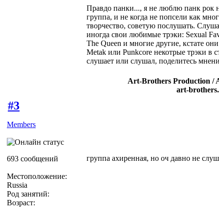
Правдо панки..., я не люблю панк рок 
группа, и не когда не попсели как мног
творчество, советую послушать. Слушал
иногда свои любимые трэки: Sexual Favo
The Queen и многие другие, кстате они
Metak или Punkcore некотрые трэки в ст
слушает или слушал, поделитесь мнени
Art-Brothers Production / 
art-brothers
#3
Members
группа ахиренная, но оч давно не слу
693 сообщений
Местоположение:
Russia
Род занятий:
Возраст: