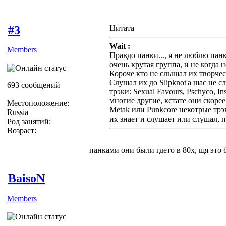
#3
Цитата
Wait :
Members
Правдо панки..., я не люблю панк
очень крутая группа, и не когда н
Короче кто не слышал их творчес
Слушал их до Slipknot'a шас не
693 сообщений
трэки: Sexual Favours, Pschyco, I
многие другие, кстате они скорее
Местоположение:
Metak или Punkcore некотрые трэк
Russia
их знает и слушает или слушал, 
Род занятий:
Возраст:
панками они были гдето в 80х, щя это 
BaisoN
Members