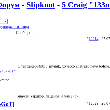
Форум
-
Slipknot
-
5 Craig "133
дующая страница
Сообщение
#
12214
25.07
O4en zagado4nbIu' myguk, xo4ecco znatj pro nevo bolshe.
d12437781?
raine
Уважай хардкор, пацанов и маму (с)
GGoT]
#
12329
28.07