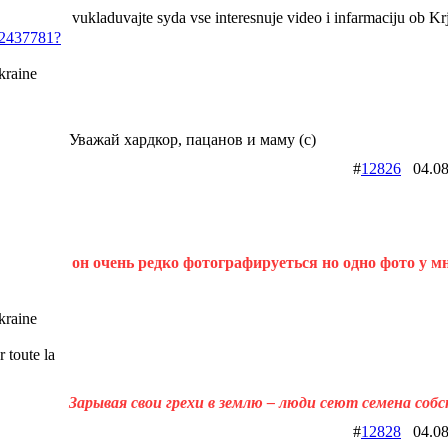
vukladuvajte syda vse interesnuje video i infarmaciju ob K
d12437781?
raine
Уважай хардкор, пацанов и маму (с)
#
12826
04.08
он очень редко фотографируеться но одно фото у мн
raine
 toute la
Зарывая свои грехи в землю – люди сеют семена соб
#
12828
04.08