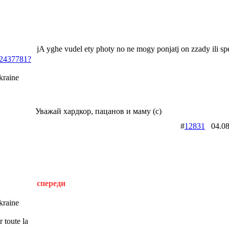
jA yghe vudel ety photy no ne mogy ponjatj on zzady ili sp
d12437781?
raine
Уважай хардкор, пацанов и маму (с)
#
12831
04.08
спереди
raine
 toute la