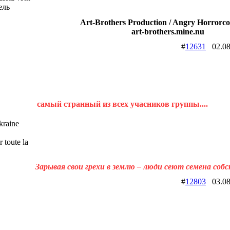
ель
Art-Brothers Production / Angry Horrorco
art-brothers.mine.nu
#
12631
02.08
самый странный из всех учасников группы....
raine
 toute la
Зарывая свои грехи в землю – люди сеют семена соб
#
12803
03.08