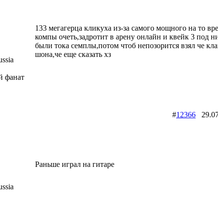
133 мегагерца кликуха из-за самого мощного на то в
компы очеть,задротит в арену онлайн и квейк 3 под ни
были тока семплы,потом чтоб непозорится взял че кл
шона,че еще сказать хз
ssia
й фанат
Slipknot Fan [MaGGoT]
#
12366
29.0
Раньше играл на гитаре
ssia