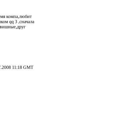
ремя компа,любит
ком qq 3 ,сначала
авишные,друг
7.2008 11:18 GMT