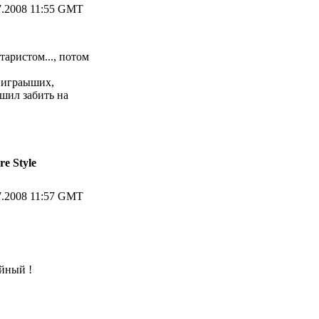
7.2008 11:55 GMT
аристом..., потом
е играыших,
ешил забить на
re Style
7.2008 11:57 GMT
йный !