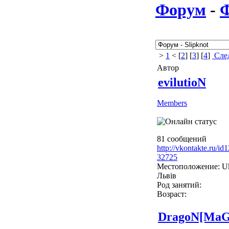
Форум
-
>
1
< [
2
] [
3
] [
4
]
Сле
Автор
evilutioN
Members
81 сообщений
http://vkontakte.ru/i
32725
Местоположение: Uk
Львів
Род занятий:
Возраст:
DragoN[Ma