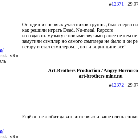
#
12371
29.0
Он один из первых участников группы, был сперва гит
как решили играть Dead, Nu-metal, Rapcore
и создавать музыку с новыми звуками ранее не кем н
замутили сэмплер но самого сэмплера не было и он р
гетару и стал сэмплером..., вот и впринципе все!
m/
ssia vRn
ель
Art-Brothers Production / Angry Horrorco
art-brothers.mine.nu
#
12372
29.0
Ещё он не любит давать интервью и ваше очень споко
m/
ssia vRn