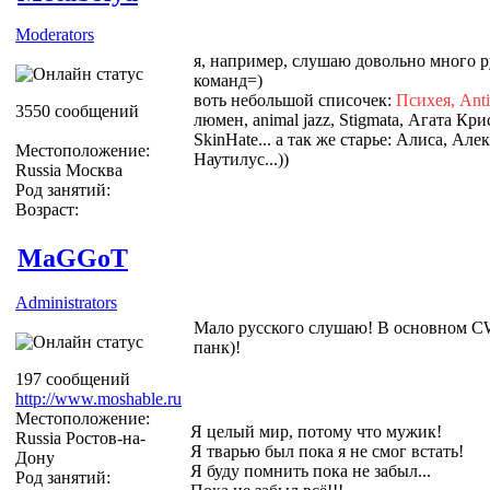
Moderators
я, например, слушаю довольно много р
команд=)
воть небольшой списочек:
Психея, Antic
3550 сообщений
люмен, animal jazz, Stigmata, Агата Крис
SkinHate... а так же старье: Алиса, А
Местоположение:
Наутилус...))
Russia Москва
Род занятий:
Возраст:
MaGGoT
Administrators
Мало русского слушаю! В основном CW
панк)!
197 сообщений
http://www.moshable.ru
Местоположение:
Я целый мир, потому что мужик!
Russia Ростов-на-
Я тварью был пока я не смог встать!
Дону
Я буду помнить пока не забыл...
Род занятий: