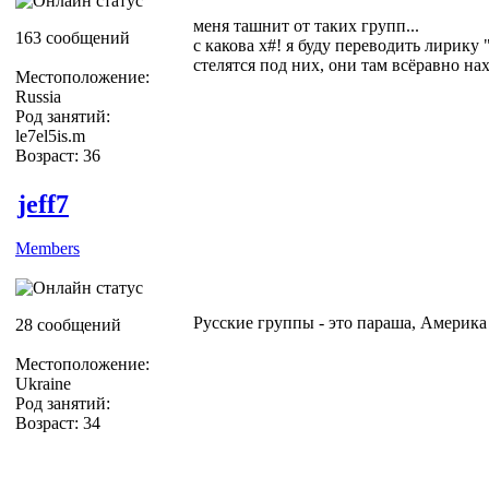
меня ташнит от таких групп...
163 сообщений
с какова х#! я буду переводить лирику 
стелятся под них, они там всёравно н
Местоположение:
Russia
Род занятий:
le7el5is.m
Возраст: 36
jeff7
Members
Русские группы - это параша, Америк
28 сообщений
Местоположение:
Ukraine
Род занятий:
Возраст: 34