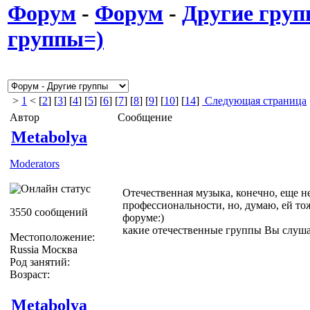
Форум
-
Форум
-
Другие гру
группы=)
>
1
< [
2
] [
3
] [
4
] [
5
] [
6
] [
7
] [
8
] [
9
] [
10
] [
14
]
Следующая страница
Автор
Сообщение
Metabolya
Moderators
Отечественная музыка, конечно, еще н
профессиональности, но, думаю, ей то
3550 сообщений
форуме:)
какие отечественные группы Вы слуша
Местоположение:
Russia Москва
Род занятий:
Возраст:
Metabolya