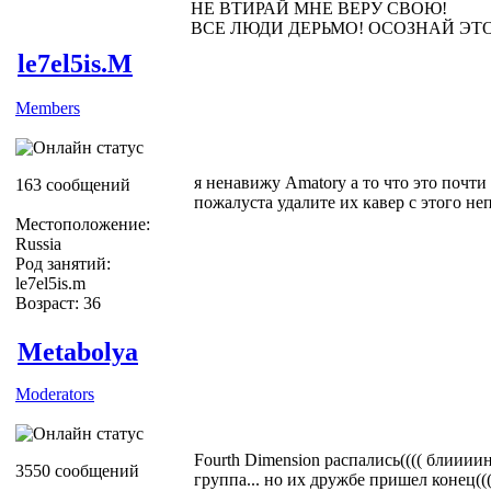
НЕ ВТИРАЙ МНЕ ВЕРУ СВОЮ!
ВСЕ ЛЮДИ ДЕРЬМО! ОСОЗНАЙ ЭТ
le7el5is.M
Members
я ненавижу Amatory а то что это почти
163 сообщений
пожалуста удалите их кавер с этого не
Местоположение:
Russia
Род занятий:
le7el5is.m
Возраст: 36
Metabolya
Moderators
Fourth Dimension распались(((( блиииин
3550 сообщений
группа... но их дружбе пришел конец(((