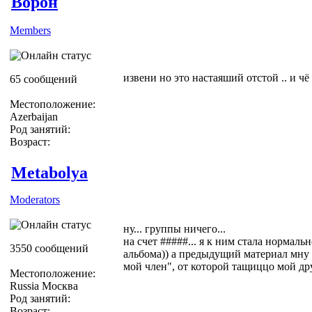
Ворон
Members
извени но это настаяший отстой .. и чё
65 сообщений
Местоположение:
Azerbaijan
Род занятий:
Возраст:
Metabolya
Moderators
ну... группы ничего...
на счет #####... я к ним стала нормаль
3550 сообщений
альбома)) а предыдущий материал мну 
мой член", от которой тащиццо мой дру
Местоположение:
Russia Москва
Род занятий:
Возраст: