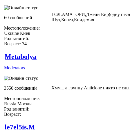
ТОЛ,АМАТОРИ,Джейн Ейр(одну песню,
60 сообщений
Шут,Кореа,Епидемия
Местоположение:
Ukraine Киев
Род занятий:
Возраст: 34
Metabolya
Moderators
Хмм... а группу Anticlone никто не сл
3550 сообщений
Местоположение:
Russia Москва
Род занятий:
Возраст:
le7el5is.M