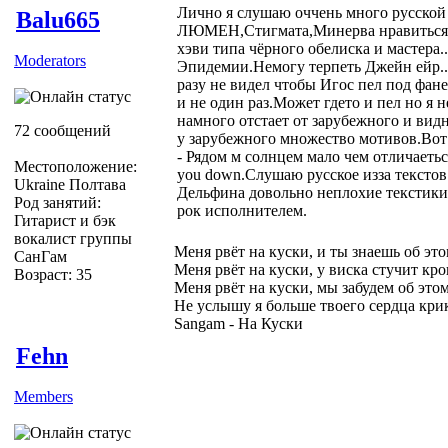
Лично я слушаю оччень много русско
Balu665
ЛЮМЕН,Стигмата,Минерва нравиться,
хэви типа чёрного обелиска и мастера.
Moderators
Эпидемии.Немогу терпеть Джейн ейр..
разу не видел чтобы Игос пел под фане
и не один раз.Может гдето и пел но я 
намного отстает от зарубежного и видн
72 сообщений
у зарубежного множество мотивов.Вот
- Рядом м солнцем мало чем отличаеться
Местоположение:
you down.Слушаю русское изза текстов
Ukraine Полтава
Дельфина довольно неплохие текстики
Род занятий:
рок исполнителем.
Гитарист и бэк
вокалист группы
Меня рвёт на куски, и ты знаешь об эт
СанГам
Меня рвёт на куски, у виска стучит кро
Возраст: 35
Меня рвёт на куски, мы забудем об это
Не услышу я больше твоего сердца кри
Sangam - На Куски
Fehn
Members