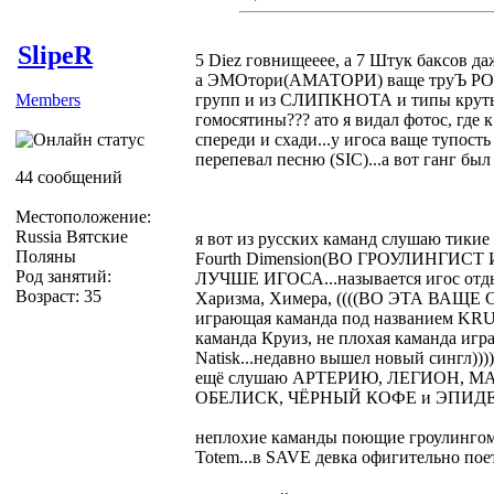
SlipeR
5 Diez говнищееее, а 7 Штук баксов да
а ЭМОтори(АМАТОРИ) ваще труЪ POSE
Members
групп и из СЛИПКНОТА и типы крутым
гомосятины??? ато я видал фотос, где 
спереди и схади...у игоса ваще тупост
перепевал песню (SIC)...а вот ганг бы
44 сообщений
Местоположение:
Russia Вятские
я вот из русских каманд слушаю тики
Поляны
Fourth Dimension(ВО ГРОУЛИНГИ
Род занятий:
ЛУЧШЕ ИГОСА...называется игос отдых
Возраст: 35
Харизма, Химера, ((((ВО ЭТА ВАЩЕ Co
играющая каманда под названием KRUG
каманда Круиз, не плохая каманда игр
Natisk...недавно вышел новый сингл))
ещё слушаю АРТЕРИЮ, ЛЕГИОН, М
ОБЕЛИСК, ЧЁРНЫЙ КОФЕ и ЭПИД
неплохие каманды поющие гроулинг
Totem...в SAVE девка офигительно пое