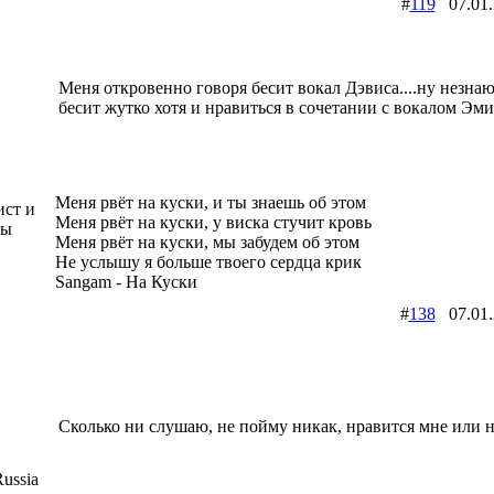
#
119
07.01
Меня откровенно говоря бесит вокал Дэвиса....ну незна
бесит жутко хотя и нравиться в сочетании с вокалом Эми
Меня рвёт на куски, и ты знаешь об этом
ист и
Меня рвёт на куски, у виска стучит кровь
пы
Меня рвёт на куски, мы забудем об этом
Не услышу я больше твоего сердца крик
Sangam - На Куски
#
138
07.01
Сколько ни слушаю, не пойму никак, нравится мне или н
ussia