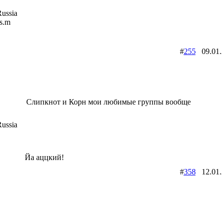
ussia
is.m
#
255
09.01
Слипкнот и Корн мои любимые группы вообще
ussia
Йа аццкий!
#
358
12.01