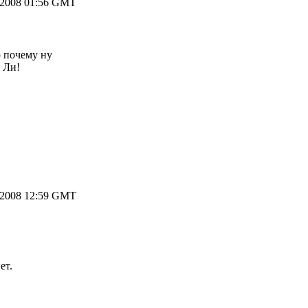
.2008 01:56 GMT
ю почему ну
 Ли!
.2008 12:59 GMT
ет.