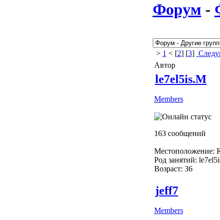
Форум
-
>
1
< [
2
] [
3
]
Следу
Автор
le7el5is.M
Members
163 сообщений
Местоположение: R
Род занятий: le7el5
Возраст: 36
jeff7
Members