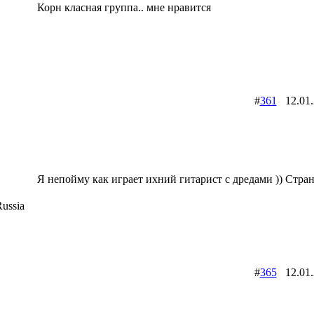
Корн класная группа.. мне нравится
#
361
12.01
Я непойму как играет ихний гитарист с дредами )) Стран
ussia
#
365
12.01