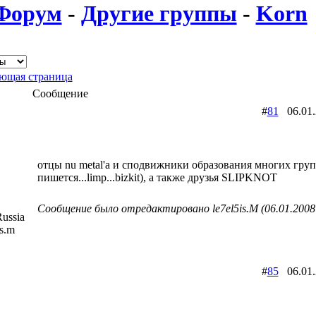
Форум
-
Другие группы
-
Korn
ющая страница
Сообщение
#
81
06.01
отцы nu metal'а и сподвижники образования многих групп
пишется...limp...bizkit), а также друзья SLIPKNOT
Сообщение было отредактировано le7el5is.M (06.01.2008
ussia
is.m
#
85
06.01