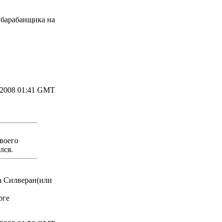
 барабанщика на
.2008 01:41 GMT
воего
лся.
ка Силверан(или
рге