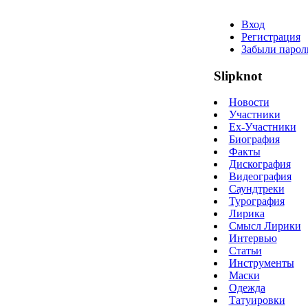
Вход
Регистрация
Забыли парол
Slipknot
Новости
Участники
Ex-Участники
Биография
Факты
Дискография
Видеография
Саундтреки
Турография
Лирика
Смысл Лирики
Интервью
Статьи
Инструменты
Маски
Одежда
Татуировки