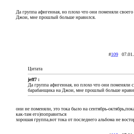
Да группа афигенная, но плохо что они поменяли своего
Джои, мне прошлый больше нравился.
#
109
07.01
Цитата
jeff7 :
Да группа афигенная, но плохо что они поменяли с
барабанщика на Джои, мне прошлый больше нрави
они не поменяли, это тока было на сентябрь-октябрь,по
как-там его)поправиться
хорошая группа,вот тока от последнего альбома не восто