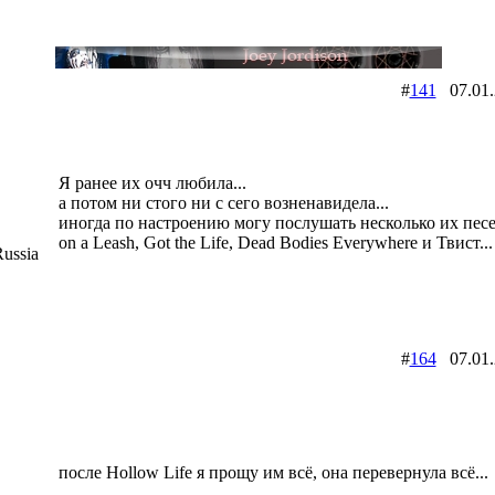
#
141
07.01
Я ранее их очч любила...
а потом ни стого ни с сего возненавидела...
иногда по настроению могу послушать несколько их песен:
on a Leash, Got the Life, Dead Bodies Everywhere и Твист...
ussia
#
164
07.01
после Hollow Life я прощу им всё, она перевернула всё...