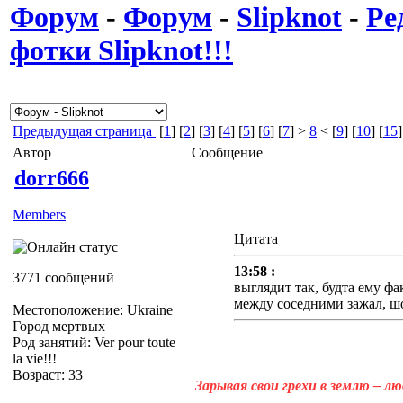
Форум
-
Форум
-
Slipknot
-
Ре
фотки Slipknot!!!
Предыдущая страница
[
1
] [
2
] [
3
] [
4
] [
5
] [
6
] [
7
] >
8
< [
9
] [
10
] [
15
]
Автор
Сообщение
dorr666
Members
Цитата
13:58 :
3771 сообщений
выглядит так, будта ему фа
между соседними зажал, ш
Местоположение: Ukraine
Город мертвых
Род занятий: Ver pour toute
la vie!!!
Возраст: 33
Зарывая свои грехи в землю – л