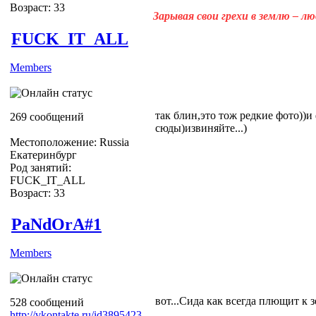
Возраст: 33
Зарывая свои грехи в землю – л
FUCK_IT_ALL
Members
так блин,это тож редкие фото))и
269 сообщений
сюды)извиняйте...)
Местоположение: Russia
Екатеринбург
Род занятий:
FUCK_IT_ALL
Возраст: 33
PaNdOrA#1
Members
вот...Сида как всегда плющит к з
528 сообщений
http://vkontakte.ru/id3895423