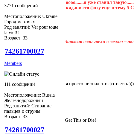
оооо.......я уже ставил такую....
3771 сообщений
кидани его фоту еще в тему 5 Cra
Местоположение: Ukraine
Город мертвых
Род занятий: Ver pour toute
la vie!!!
Возраст: 33
Зарывая свои грехи в землю – л
74261700027
Members
я просто не знал что фото есть ))
111 сообщений
Местоположение: Russia
Железнодорожный
Род занятий: Стирание
пальцев о струны
Возраст: 33
Get This or Die!
74261700027