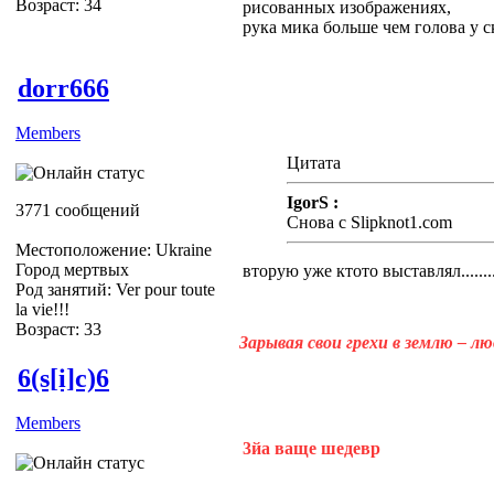
Возраст: 34
рисованных изображениях,
рука мика больше чем голова у с
dorr666
Members
Цитата
IgorS :
3771 сообщений
Снова с Slipknot1.com
Местоположение: Ukraine
Город мертвых
вторую уже ктото выставлял.......
Род занятий: Ver pour toute
la vie!!!
Возраст: 33
Зарывая свои грехи в землю – л
6(s[i]c)6
Members
3йа ваще шедевр