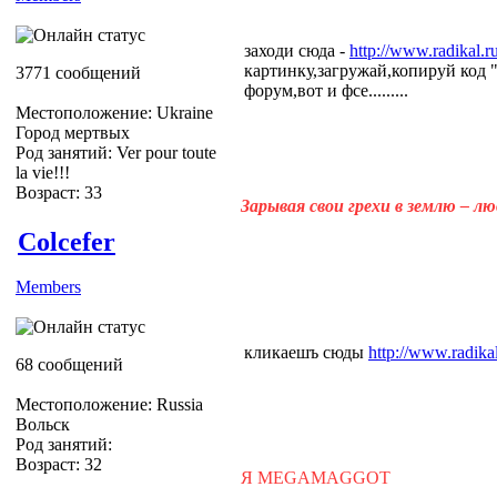
заходи сюда -
http://www.radikal.
картинку,загружай,копируй код "
3771 сообщений
форум,вот и фсе.........
Местоположение: Ukraine
Город мертвых
Род занятий: Ver pour toute
la vie!!!
Возраст: 33
Зарывая свои грехи в землю – л
Colcefer
Members
кликаешъ сюды
http://www.radikal
68 сообщений
Местоположение: Russia
Вольск
Род занятий:
Возраст: 32
Я MEGAMAGGOT