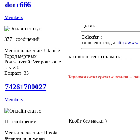
dorr666
Members
Цитата
Colcefer :
3771 сообщений
кликаешъ сюды
http://www.r
Местоположение: Ukraine
Город мертвых
краткость сестра таланта............
Род занятий: Ver pour toute
la vie!!!
Возраст: 33
Зарывая свои грехи в землю – л
74261700027
Members
Крэйг без маски )
111 сообщений
Местоположение: Russia
Железнодорожный