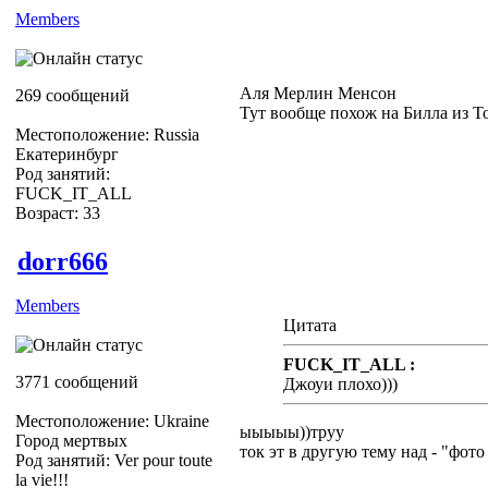
Members
Аля Мерлин Менсон
269 сообщений
Тут вообще похож на Билла из Т
Местоположение: Russia
Екатеринбург
Род занятий:
FUCK_IT_ALL
Возраст: 33
dorr666
Members
Цитата
FUCK_IT_ALL :
3771 сообщений
Джоуи плохо)))
Местоположение: Ukraine
ыыыыы))труу
Город мертвых
ток эт в другую тему над - "фото
Род занятий: Ver pour toute
la vie!!!