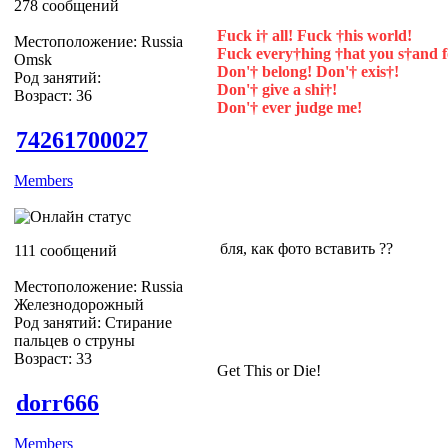
278 сообщений
Fuck i† all! Fuck †his world!
Местоположение: Russia
Fuck every†hing †hat you s†and f
Omsk
Don'† belong! Don'† exis†!
Род занятий:
Don'† give a shi†!
Возраст: 36
Don'† ever judge me!
74261700027
Members
бля, как фото вставить ??
111 сообщений
Местоположение: Russia
Железнодорожный
Род занятий: Стирание
пальцев о струны
Возраст: 33
Get This or Die!
dorr666
Members