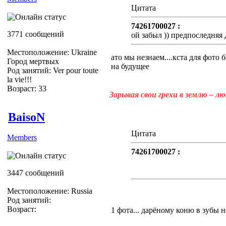
Цитата
74261700027 :
3771 сообщений
ой забыл )) предпоследняя
Местоположение: Ukraine
ато мы незнаем....кста для фото б
Город мертвых
на будущее
Род занятий: Ver pour toute
la vie!!!
Возраст: 33
Зарывая свои грехи в землю – л
BaisoN
Цитата
Members
74261700027 :
3447 сообщений
Местоположение: Russia
Род занятий:
Возраст:
1 фота... дарёному коню в зубы не