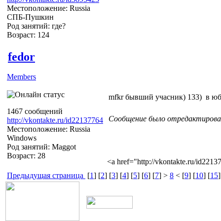
Местоположение: Russia
СПБ-Пушкин
Род занятий: где?
Возраст: 124
fedor
Members
mfkr бывший учасник)
133)
в ю
1467 сообщений
Сообщение было отредактировано
http://vkontakte.ru/id22137764
Местоположение: Russia
Windows
Род занятий: Maggot
Возраст: 28
<a href="http://vkontakte.ru/id22
Предыдущая страница
[
1
] [
2
] [
3
] [
4
] [
5
] [
6
] [
7
] >
8
< [
9
] [
10
] [
15
]