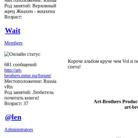
Местоположение: Russia
Род занятий: Верховный
жрец Жнахен - жнахена
Возраст:
Wait
Members
Короче альбом круче чем Vol и п
681 сообщений
спета!
http://art-
brothers.mine.nu/forum/
Местоположение: Russia
vRn
Род занятий: Любитель
почитать книги!
Art-Brothers Product
Возраст: 37
art-br
@len
Administrators