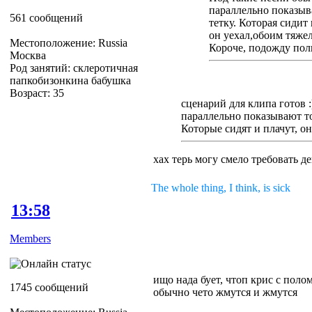
параллельно показы
561 сообщений
тетку. Которая сидит
он уехал,обоим тяжел
Местоположение: Russia
Короче, подожду пол
Москва
Род занятий: склеротичная
папкобизонкина бабушка
Возраст: 35
сценарий для клипа готов :
параллельно показывают т
Которые сидят и плачут, они
хах терь могу смело требовать д
The whole thing, I think, is sick
13:58
Members
ищо нада бует, чтоп крис с поло
1745 сообщений
обычно чето жмутся и жмутся