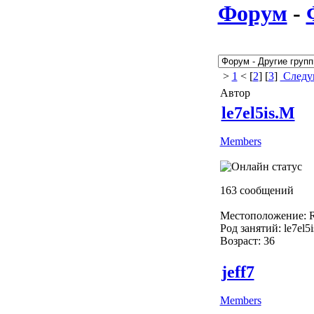
Форум
-
>
1
< [
2
] [
3
]
Следу
Автор
le7el5is.M
Members
163 сообщений
Местоположение: R
Род занятий: le7el5
Возраст: 36
jeff7
Members