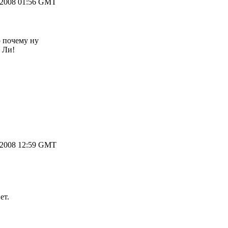
.2008 01:56 GMT
ю почему ну
 Ли!
.2008 12:59 GMT
ет.