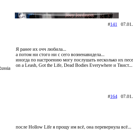
#
141
07.01
Я ранее их очч любила...
а потом ни стого ни с сего возненавидела...
иногда по настроению могу послушать несколько их песен:
on a Leash, Got the Life, Dead Bodies Everywhere и Твист...
ussia
#
164
07.01
после Hollow Life я прощу им всё, она перевернула всё...