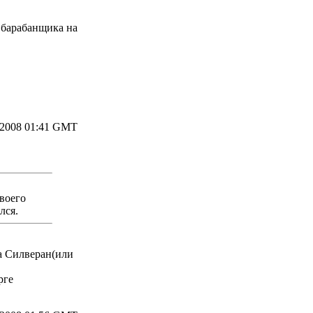
 барабанщика на
.2008 01:41 GMT
воего
лся.
ка Силверан(или
рге