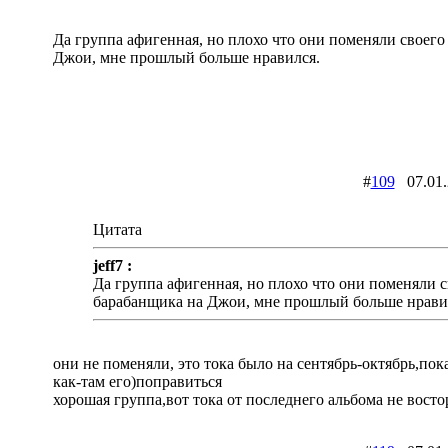
Да группа афигенная, но плохо что они поменяли своего
Джои, мне прошлый больше нравился.
#
109
07.01
Цитата
jeff7 :
Да группа афигенная, но плохо что они поменяли с
барабанщика на Джои, мне прошлый больше нрави
они не поменяли, это тока было на сентябрь-октябрь,по
как-там его)поправиться
хорошая группа,вот тока от последнего альбома не восто