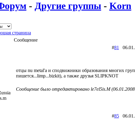
Форум
-
Другие группы
-
Korn
ющая страница
Сообщение
#
81
06.01
отцы nu metal'а и сподвижники образования многих групп
пишется...limp...bizkit), а также друзья SLIPKNOT
Сообщение было отредактировано le7el5is.M (06.01.2008
ussia
is.m
#
85
06.01