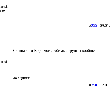
ussia
is.m
#
255
09.01
Слипкнот и Корн мои любимые группы вообще
ussia
Йа аццкий!
#
358
12.01