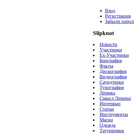
Вход
Регистрация
Забыли парол
Slipknot
Новости
Участники
Ex-Участники
Биография
Факты
Дискография
Видеография
Саундтреки
Турография
Лирика
Смысл Лирики
Интервью
Статьи
Инструменты
Маски
Одежда
Татуировки