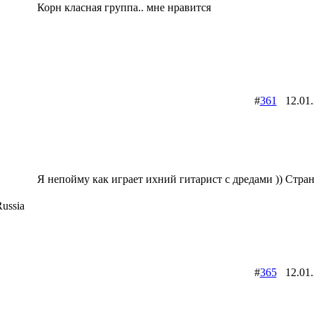
Корн класная группа.. мне нравится
#
361
12.01
Я непойму как играет ихний гитарист с дредами )) Стран
ussia
#
365
12.01