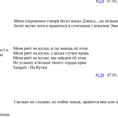
#
119
07.01
Меня откровенно говоря бесит вокал Дэвиса....ну незна
бесит жутко хотя и нравиться в сочетании с вокалом Эми
Меня рвёт на куски, и ты знаешь об этом
ист и
Меня рвёт на куски, у виска стучит кровь
пы
Меня рвёт на куски, мы забудем об этом
Не услышу я больше твоего сердца крик
Sangam - На Куски
#
138
07.01
Сколько ни слушаю, не пойму никак, нравится мне или н
ussia