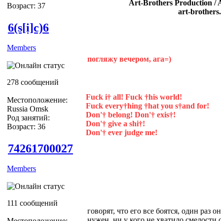
Art-Brothers Production / 
Возраст: 37
art-brothers
6(s[i]c)6
Members
погляжу вечером, ага=)
278 сообщений
Fuck i† all! Fuck †his world!
Местоположение:
Fuck every†hing †hat you s†and for!
Russia Omsk
Don'† belong! Don'† exis†!
Род занятий:
Don'† give a shi†!
Возраст: 36
Don'† ever judge me!
74261700027
Members
111 сообщений
говорят, что его все боятся, один раз
нужен, ни у кого не хватило смелости 
Местоположение: