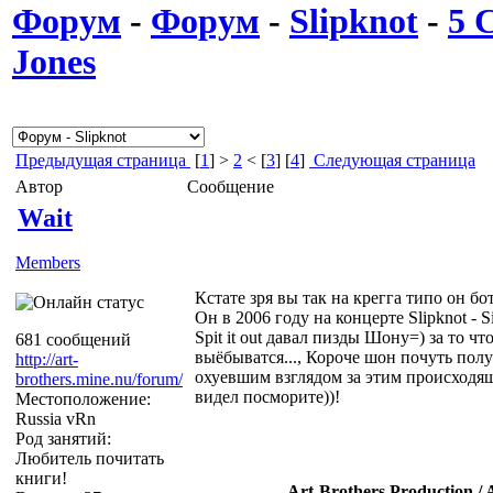
Форум
-
Форум
-
Slipknot
-
5 
Jones
Предыдущая страница
[
1
] >
2
< [
3
] [
4
]
Следующая страница
Автор
Сообщение
Wait
Members
Кстате зря вы так на крегга типо он бо
Он в 2006 году на концерте Slipknot - S
Spit it out давал пизды Шону=) за то чт
681 сообщений
выёбыватся..., Короче шон почуть полу
http://art-
охуевшим взглядом за этим происходяш
brothers.mine.nu/forum/
видел посморите))!
Местоположение:
Russia vRn
Род занятий:
Любитель почитать
книги!
Art-Brothers Production / 