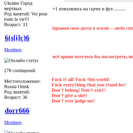
Ukraine Город
мертвых
+1 повалялись на сцене и фсе...........
Род занятий: Ver pour
toute la vie!!!
Возраст: 33
Зарывая свои грехи в землю – люди с
6(s[i]c)6
Members
всё арвно хотелось бы посмотреть, но 
278 сообщений
Fuck i† all! Fuck †his world!
Местоположение:
Fuck every†hing †hat you s†and for!
Russia Omsk
Don'† belong! Don'† exis†!
Род занятий:
Don'† give a shi†!
Возраст: 36
Don'† ever judge me!
dorr666
Members