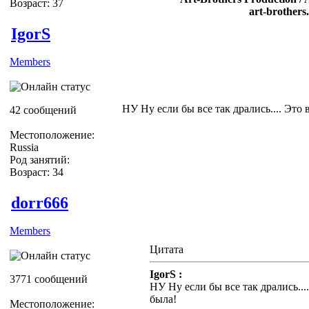
Возраст: 37
art-brothers
IgorS
Members
НУ Ну если бы все так дрались.... Это 
42 сообщений
Местоположение:
Russia
Род занятий:
Возраст: 34
dorr666
Members
Цитата
IgorS :
3771 сообщений
НУ Ну если бы все так дрались...
была!
Местоположение: