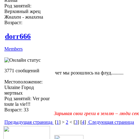
Russia
Род занятий:
Верховный жрец
Жнахен - жнахена
Возраст:
dorr666
Members
3771 сообщений
чет мы розошлись на флуд..........
Местоположение:
Ukraine Город
мертвых
Род занятий: Ver pour
toute la vie!!!
Возраст: 33
Зарывая свои грехи в землю – люди с
Предыдущая страница
[
1
] >
2
< [
3
] [
4
]
Следующая страница