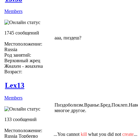
Members
1745 сообщений
ааа, пиздеш?
Местоположение:
Russia
Род занятий:
Верховный жрец
Жнахен - жнахена
Возраст:
Lex13
Members
Пиздоболизм.Вранье.Бред.Поклеп.Нав
многое другое.
133 сообщений
Местоположение:
...You cannot
kill
what you did not
create
...
Russia Торбеево