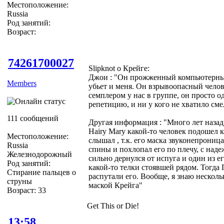
Местоположение:
Russia
Род занятий:
Возраст:
74261700027
Slipknot о Крейге:
Джои : "Он прожженный компьютерный 
Members
убьет и меня. Он взрывоопасный челове
семплером у нас в группе, он просто 
репетицию, и ни у кого не хватило сме
111 сообщений
Другая информация : "Много лет назад,
Hairy Mary какой-то человек подошел к
Местоположение:
слышал , т.к. его маска звуконепрониц
Russia
спины и похлопал его по плечу, с наде
Железнодорожный
сильно дернулся от испуга и один из ег
Род занятий:
какой-то телки стоявшей рядом. Тогда
Стирание пальцев о
распутали его. Вообще, я знаю нескол
струны
маской Крейга"
Возраст: 33
Get This or Die!
13:58