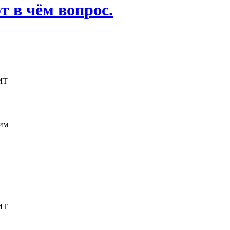
 в чём вопрос.
0 GMT
жим
0 GMT