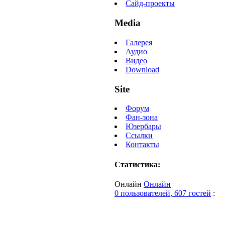
Сайд-проекты
Media
Галерея
Аудио
Видео
Download
Site
Форум
Фан-зона
Юзербары
Ссылки
Контакты
Статистика:
Онлайн
Онлайн
0 пользователей, 607 гостей
: