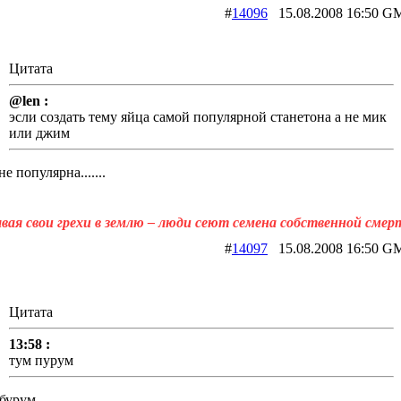
#
14096
15.08.2008 16:5
Цитата
@len :
эсли создать тему яйца самой популярной станетона а не мик
или джим
не популярна.......
вая свои грехи в землю – люди сеют семена собственной смер
#
14097
15.08.2008 16:5
Цитата
13:58 :
тум пурум
 бурум