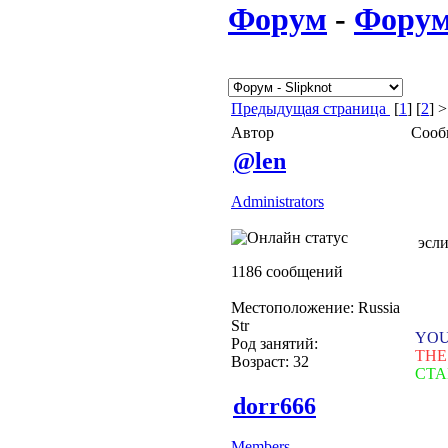
Форум
-
Фору
Предыдущая страница
[
1
] [
2
] 
Автор
Сооб
@len
Administrators
эсли
1186 сообщений
Местоположение: Russia
Str
YOU
Род занятий:
THE
Возраст: 32
СТА
dorr666
Members