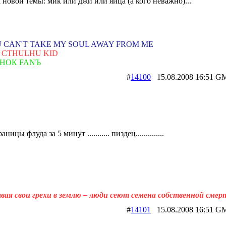
 новой темы: мик или джи или яйца (а кого неважно)...
 CAN'T TAKE MY SOUL AWAY FROM ME
 CTHULHU KID
НОК FANЪ
#
14100
15.08.2008 16:5
аницы флуда за 5 минут ........... пиздец..............
вая свои грехи в землю – люди сеют семена собственной смер
#
14101
15.08.2008 16:5