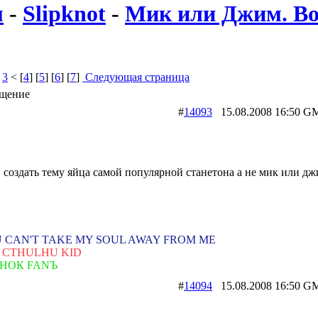
м
-
Slipknot
-
Мик или Джим. Вот
>
3
< [
4
] [
5
] [
6
] [
7
]
Следующая страница
щение
#
14093
15.08.2008 16:5
 создать тему яйца самой популярной станетона а не мик или д
 CAN'T TAKE MY SOUL AWAY FROM ME
 CTHULHU KID
НОК FANЪ
#
14094
15.08.2008 16:5