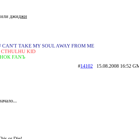
 или джи
джи
 CAN'T TAKE MY SOUL AWAY FROM ME
 CTHULHU KID
НОК FANЪ
#
14102
15.08.2008 16:5
начало...
his or Die!