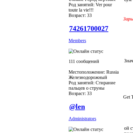
Род занятий: Ver pour
toute la vie!!!
Возраст: 33
Зары
74261700027
Members
Знач
111 сообщений
Местоположение: Russia
Железнодорожный
Род занятий: Стирание
пальцев о струны
Возраст: 33
Get T
@len
Administrators
ой 