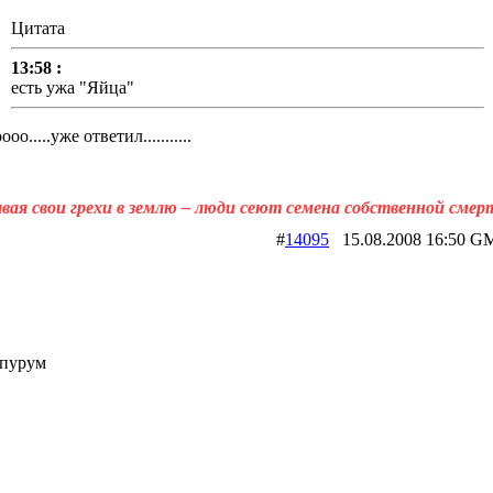
Цитата
13:58 :
есть ужа "Яйца"
оо.....уже ответил...........
вая свои грехи в землю – люди сеют семена собственной смер
#
14095
15.08.2008 16:5
 пурум