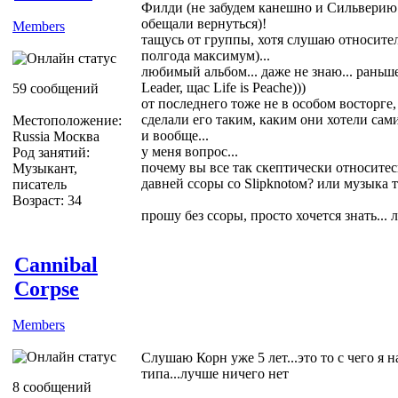
Филди (не забудем канешно и Сильверию 
обещали вернуться)!
Members
тащусь от группы, хотя слушаю относител
полгода максимум)...
любимый альбом... даже не знаю... раньше
Leader, щас Life is Peache)))
59 сообщений
от последнего тоже не в особом восторге,
сделали его таким, каким они хотели сам
Местоположение:
и вообще...
Russia Москва
у меня вопрос...
Род занятий:
почему вы все так скептически относитесь
Музыкант,
давней ссоры со Slipknotом? или музыка 
писатель
Возраст: 34
прошу без ссоры, просто хочется знать... 
Cannibal
Corpse
Members
Слушаю Корн уже 5 лет...это то с чего я 
типа...лучше ничего нет
8 сообщений