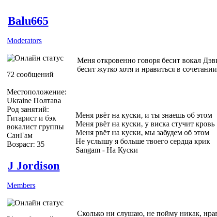
Balu665
Moderators
Меня откровенно говоря бесит вокал Дэви
бесит жутко хотя и нравиться в сочетани
72 сообщений
Местоположение:
Ukraine Полтава
Род занятий:
Меня рвёт на куски, и ты знаешь об этом
Гитарист и бэк
Меня рвёт на куски, у виска стучит кровь
вокалист группы
Меня рвёт на куски, мы забудем об этом
СанГам
Не услышу я больше твоего сердца крик
Возраст: 35
Sangam - На Куски
J Jordison
Members
Сколько ни слушаю, не пойму никак, нрав