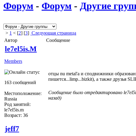
Форум
-
Форум
-
Другие гру
>
1
< [
2
] [
3
]
Следующая страница
Автор
Сообщение
le7el5is.M
Members
отцы nu metal'а и сподвижники образован
пишется...limp...bizkit), а также друзья 
163 сообщений
Сообщение было отредактировано le7el5i
Местоположение:
назад)
Russia
Род занятий:
le7el5is.m
Возраст: 36
jeff7