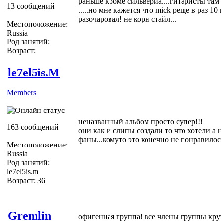
раньше кроме сильвериа....гитаристы там
13 сообщений
.....но мне кажется что mick реще в раз 10 
разочаровал! не корн стайл...
Местоположение:
Russia
Род занятий:
Возраст:
le7el5is.M
Members
неназванный альбом просто супер!!!
163 сообщений
они как и слипы создали то что хотели а 
фаны...комуто это конечно не понравилос
Местоположение:
Russia
Род занятий:
le7el5is.m
Возраст: 36
Gremlin
офигенная группа! все члены группы крут