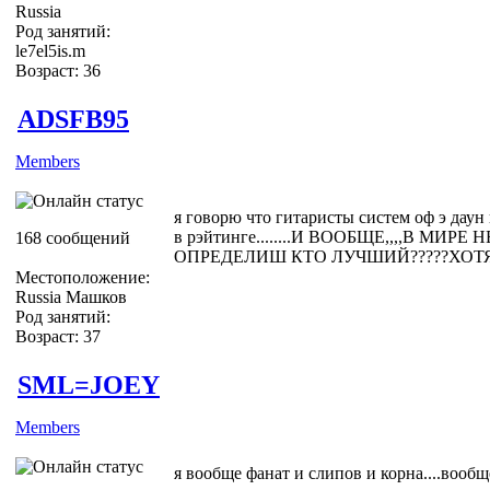
Russia
Род занятий:
le7el5is.m
Возраст: 36
ADSFB95
Members
я говорю что гитаристы систем оф э даун
в рэйтинге........И ВООБЩЕ,,,,В МИ
168 сообщений
ОПРЕДЕЛИШ КТО ЛУЧШИЙ?????ХОТ
Местоположение:
Russia Машков
Род занятий:
Возраст: 37
SML=JOEY
Members
я вообще фанат и слипов и корна....вообщ