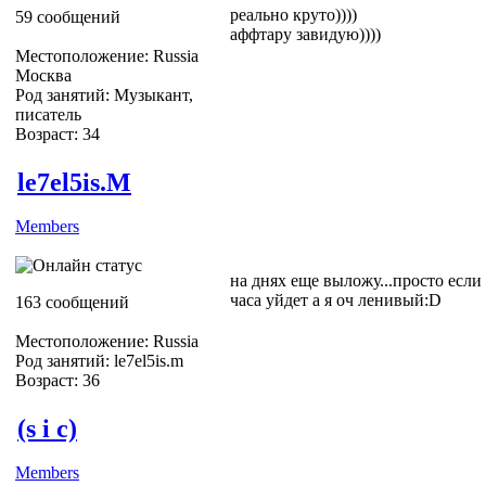
реально круто))))
59 сообщений
аффтару завидую))))
Местоположение: Russia
Москва
Род занятий: Музыкант,
писатель
Возраст: 34
le7el5is.M
Members
на днях еще выложу...просто есл
часа уйдет а я оч ленивый:D
163 сообщений
Местоположение: Russia
Род занятий: le7el5is.m
Возраст: 36
(s i c)
Members