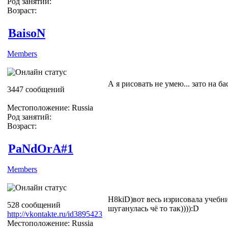
Род занятий:
Возраст:
BaisoN
Members
А я рисовать не умею... зато на ба
3447 сообщений
Местоположение: Russia
Род занятий:
Возраст:
PaNdOrA#1
Members
H8kiD)вот весь изрисовала учебни
528 сообщений
шуганулась чё то так)))):D
http://vkontakte.ru/id3895423
Местоположение: Russia