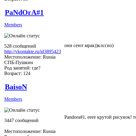
PaNdOrA#1
Members
они сеют мрак))клссно)
528 сообщений
http://vkontakte.ru/id3895423
Местоположение: Russia
СПБ-Пушкин
Род занятий: где?
Возраст: 124
BaisoN
Members
Pandora#1, ееее крутой рисунок! 
3447 сообщений
Местоположение: Russia