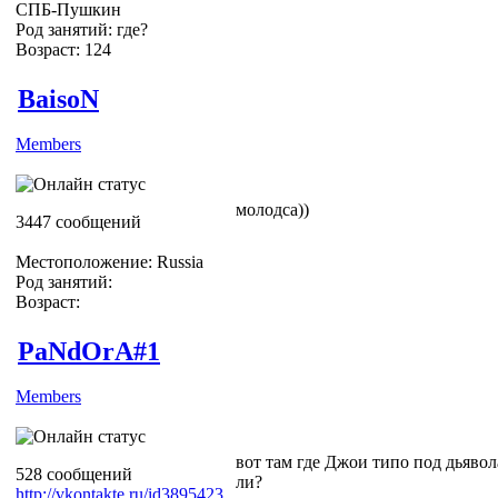
СПБ-Пушкин
Род занятий: где?
Возраст: 124
BaisoN
Members
молодса))
3447 сообщений
Местоположение: Russia
Род занятий:
Возраст:
PaNdOrA#1
Members
вот там где Джои типо под дьяво
528 сообщений
ли?
http://vkontakte.ru/id3895423