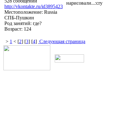
528 сообщений
нарисовали...:cry
http://vkontakte.ru/id3895423
Местоположение: Russia
СПБ-Пушкин
Род занятий: где?
Возраст: 124
>
1
< [
2
] [
3
] [
4
]
Следующая страница