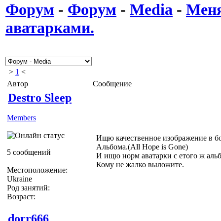
Форум
-
Форум
-
Media
-
Меня
аватарками.
>
1
<
Автор
Сообщение
Destro Sleep
Members
Ищю качественное изображение в б
Альбома.(All Hope is Gone)
5 сообщений
И ищю норм аватарки с етого ж аль
Кому не жалко выложите.
Местоположение:
Ukraine
Род занятий:
Возраст:
dorr666