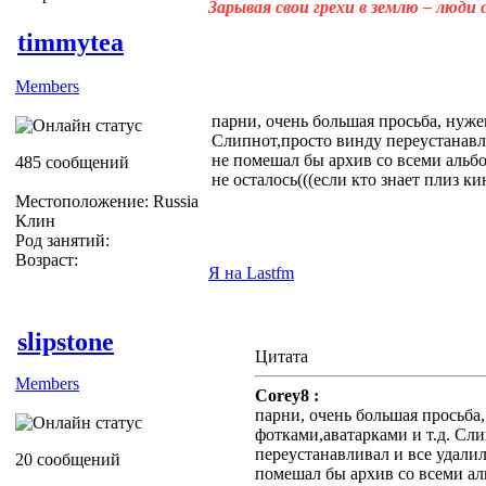
Зарывая свои грехи в землю – люди
timmytea
Members
парни, очень большая просьба, нуже
Слипнот,просто винду переустанавл
не помешал бы архив со всеми альбо
485 сообщений
не осталось(((если кто знает плиз к
Местоположение: Russia
Клин
Род занятий:
Возраст:
Я на Lastfm
slipstone
Цитата
Members
Corey8 :
парни, очень большая просьба,
фотками,аватарками и т.д. Сл
переустанавливал и все удали
20 сообщений
помешал бы архив со всеми ал