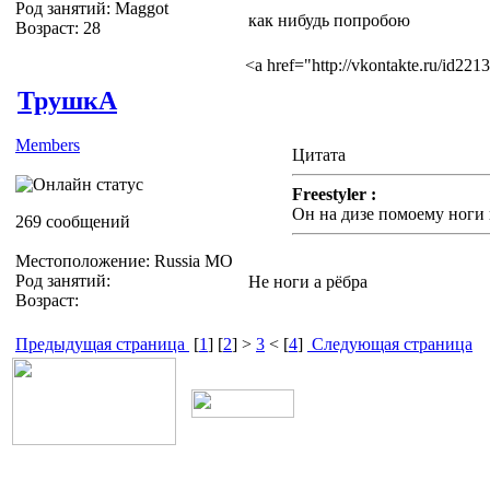
Род занятий: Maggot
как нибудь попробою
Возраст: 28
<a href="http://vkontakte.ru/id2
ТрушкА
Members
Цитата
Freestyler :
Он на дизе помоему ноги 
269 сообщений
Местоположение: Russia МО
Род занятий:
Не ноги а рёбра
Возраст:
Предыдущая страница
[
1
] [
2
] >
3
< [
4
]
Следующая страница