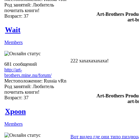
Род занятий: Любитель
почитать книги!
Art-Brothers Produc
Возраст: 37
art-b
Wait
Members
222 хахахахахаха!
681 сообщений
http://art-
brothers.mine.nu/forum/
Местоположение: Russia vRn
Род занятий: Любитель
почитать книги!
Art-Brothers Produc
Возраст: 37
art-b
Xpoon
Members
Вот видео где они типо пиздюц