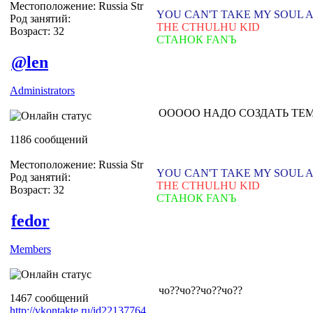
Местоположение: Russia Str
YOU CAN'T TAKE MY SOUL 
Род занятий:
THE CTHULHU KID
Возраст: 32
СТАНОК FANЪ
@len
Administrators
ООООО НАДО СОЗДАТЬ ТЕ
1186 сообщений
Местоположение: Russia Str
YOU CAN'T TAKE MY SOUL 
Род занятий:
THE CTHULHU KID
Возраст: 32
СТАНОК FANЪ
fedor
Members
чо??чо??чо??чо??
1467 сообщений
http://vkontakte.ru/id22137764