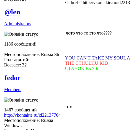
<a href="http://vkontakte.ru/id2
@len
Administrators
чото что то это что????
1186 сообщений
Местоположение: Russia Str
YOU CAN'T TAKE MY SOUL 
Род занятий:
THE CTHULHU KID
Возраст: 32
СТАНОК FANЪ
fedor
Members
это....
1467 сообщений
http://vkontakte.ru/id22137764
Местоположение: Russia
Windows