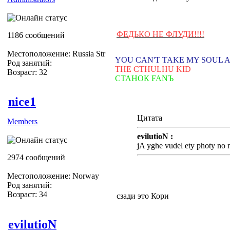
ФЕДЬКО НЕ ФЛУДИ!!!!
1186 сообщений
Местоположение: Russia Str
YOU CAN'T TAKE MY SOUL 
Род занятий:
THE CTHULHU KID
Возраст: 32
СТАНОК FANЪ
nice1
Цитата
Members
evilutioN :
jA yghe vudel ety photy no n
2974 сообщений
Местоположение: Norway
Род занятий:
Возраст: 34
сзади это Кори
evilutioN