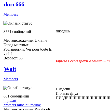
dorr666
Members
пиздешь
3771 сообщений
Местоположение: Ukraine
Город мертвых
Род занятий: Ver pour toute la
vie!!!
Возраст: 33
Зарывая свои грехи в землю – 
Wait
Members
Пиздёш!
И опять флуд
681 сообщений
ПИЗДЁШШШШШШШШШШШШШ
http://art-
brothers.mine.nu/forum/
Местоположение: Russia vRn