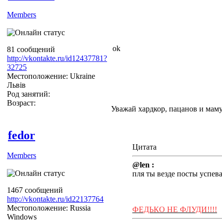
Members
ok
81 сообщений
http://vkontakte.ru/id12437781?
32725
Местоположение: Ukraine
Львів
Род занятий:
Возраст:
Уважай хардкор, пацанов и маму
fedor
Цитата
Members
@len :
пля ты везде посты успев
1467 сообщений
http://vkontakte.ru/id22137764
Местоположение: Russia
ФЕДЬКО НЕ ФЛУДИ!!!!
Windows