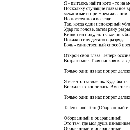
Я - пытаюсь найти кого - то на 
Поскольку стучащие главы все в
механизме и при моем желании
Но постоянно я все еще
Так, когда один непокорный убл
Удар по голове, затем рану разр
Кишки на полу, но ты хочишь б
Покажи силу десятого разряда
Боль - единственный способ пре
Открой свои глаза. Теперь осозн
Возрази мне. Твоя панковская за
Только одни из нас попрет далек
Я всё что ты знаешь. Куда бы ты
Волхалла закончилась. Вместе с 
Только одни из нас попрет далек
Tattered and Torn (Оборванный 
Оборванный и оцарапанный
Это там, где моя душа изнашивае
Оборванный и оцарапанный