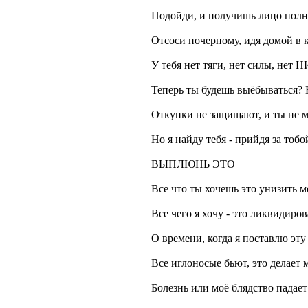
Подойди, и получишь лицо полн
Отсоси почерному, идя домой в 
У тебя нет тяги, нет силы, нет
Теперь ты будешь выёбываться? Н
Откупки не защищают, и ты не м
Но я найду тебя - прийдя за тобо
ВЫПЛЮНЬ ЭТО
Все что ты хочешь это унизить м
Все чего я хочу - это ликвидиров
О времени, когда я поставлю эту
Все иглоносые бьют, это делает 
Болезнь или моё блядство падает