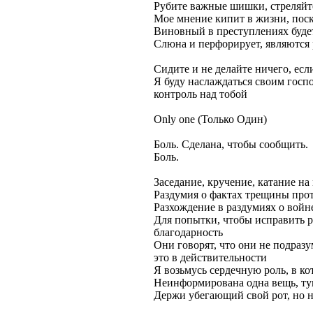
Рубите важные шишки, стреляйт
Мое мнение кипит в жизни, поско
Виновный в преступлениях буде
Слюна и перфорирует, являются 
Сидите и не делайте ничего, если
Я буду наслаждаться своим госпо
контроль над тобой
Only one (Только Один)
Боль. Сделана, чтобы сообщить.
Боль.
Заседание, кручение, катание на
Раздумия о фактах трещины про
Разхождение в раздумиях о войн
Для попытки, чтобы исправить р
благодарность
Они говорят, что они не подраз
это в действительности
Я возьмусь сердечную роль, в к
Неинформирована одна вещь, ту
Держи убегающий свой рот, но н