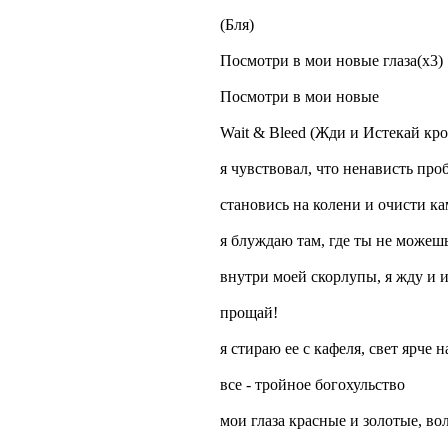
(Бля)
Посмотри в мои новые глаза(x3)
Посмотри в мои новые
Wait & Bleed (Жди и Истекай кр
я чувствовал, что ненависть проб
становись на колени и очисти кам
я блуждаю там, где ты не можешь
внутри моей скорлупы, я жду и и
прощай!
я стираю ее с кафеля, свет ярче н
все - тройное богохульство
мои глаза красные и золотые, во