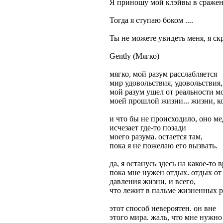
Я приношу мой клэйвы в сраже
Тогда я ступаю боком ....
Ты не можете увидеть меня, я с
Gently (Мягко)
мягко, мой разум расслабляется
мир удовольствия, удовольствия,
мой разум ушел от реальности м
моей прошлой жизни... жизни, к
и что бы не происходило, оно м
исчезает где-то позади
моего разума. остается там,
пока я не пожелаю его вызвать.
да, я останусь здесь на какое-то 
пока мне нужен отдых. отдых от
давления жизни, и всего,
что лежит в пальме жизненных р
этот способ невероятен. он вне
этого мира. жаль, что мне нужно 