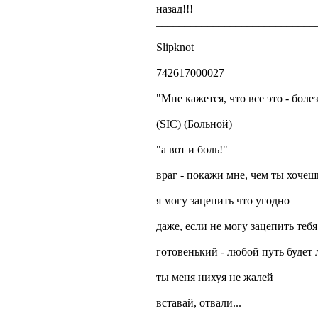
назад!!!
____________________________
Slipknot
742617000027
"Мне кажется, что все это - болез
(SIC) (Больной)
"а вот и боль!"
враг - покажи мне, чем ты хочеш
я могу зацепить что угодно
даже, если не могу зацепить тебя
готовенький - любой путь будет
ты меня нихуя не жалей
вставай, отвали...