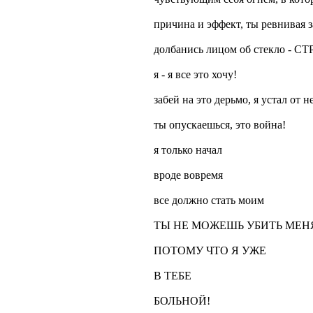
причина и эффект, ты ревнивая 
долбанись лицом об стекло - С
я - я все это хочу!
забей на это дерьмо, я устал от н
ты опускаешься, это война!
я только начал
вроде вовремя
все должно стать моим
ТЫ НЕ МОЖЕШЬ УБИТЬ МЕН
ПОТОМУ ЧТО Я УЖЕ
В ТЕБЕ
БОЛЬНОЙ!