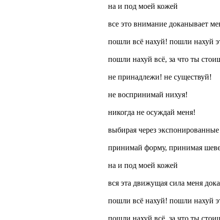
на и под моей кожей
все это внимание доканывает мен
пошли всё нахуй! пошли нахуй э
пошли нахуй всё, за что ты стои
не принадлежи! не существуй!
не воспринимай нихуя!
никогда не осуждай меня!
выбирая через экспонированные
принимай форму, принимая шев
на и под моей кожей
вся эта движущая сила меня док
пошли всё нахуй! пошли нахуй э
пошли нахуй всё, за что ты стои