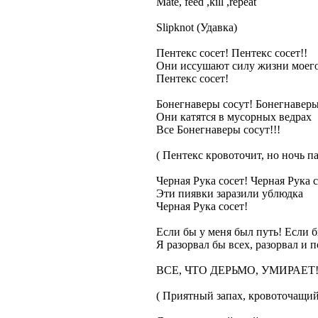
Mate, feed ,kill ,repeat
Slipknot (Удавка)
Пентекс сосет! Пентекс сосет!!
Они иссушают силу жизни моег
Пентекс сосет!
Бонегнаверы сосут! Бонегнаверы 
Они катятся в мусорных ведрах
Все Бонегнаверы сосут!!!
( Пентекс кровоточит, но ночь па
Черная Рука сосет! Черная Рука с
Эти пиявки заразили ублюдка
Черная Рука сосет!
Если бы у меня был путь! Если б
Я разорвал бы всех, разорвал и 
ВСЕ, ЧТО ДЕРЬМО, УМИРАЕТ!
( Приятный запах, кровоточащий