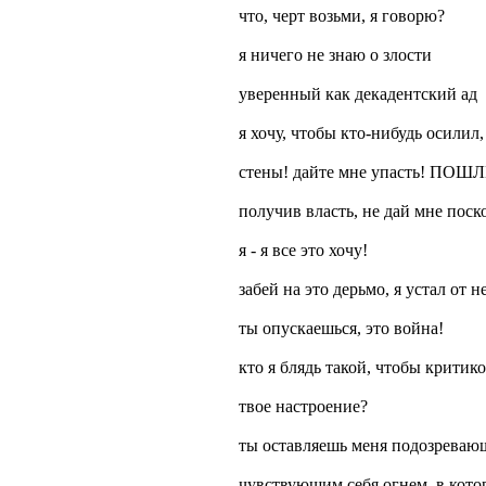
что, черт возьми, я говорю?
я ничего не знаю о злости
уверенный как декадентский ад
я хочу, чтобы кто-нибудь осилил
стены! дайте мне упасть! П
получив власть, не дай мне поск
я - я все это хочу!
забей на это дерьмо, я устал от н
ты опускаешься, это война!
кто я блядь такой, чтобы критик
твое настроение?
ты оставляешь меня подозревающ
чувствующим себя огнем, в кото