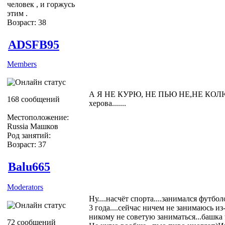
человек , и горжусь
этим .
Возраст: 38
ADSFB95
Members
А Я НЕ КУРЮ, НЕ ПЬЮ НЕ,НЕ КОЛЮСЬ, 
168 сообщений
херова.......
Местоположение:
Russia Машков
Род занятий:
Возраст: 37
Balu665
Moderators
Ну....насчёт спорта....занимался футбо
3 года....сейчас ничем не занимаюсь из
никому не советую заниматься...башка
72 сообщений