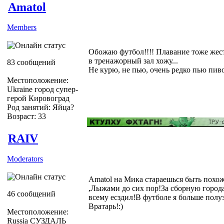
Amatol
Members
Обожаю футбол!!!! Плавание тоже жест
в тренажорный зал хожу...
83 сообщений
Не курю, не пью, очень редко пью пиво
Местоположение:
Ukraine город супер-
герой Кировоград
Род занятий: Яйца?
Возраст: 33
RAIV
Moderators
Amatol на Мика стараешься быть похо
,Лыжами до сих пор!За сборную города
46 сообщений
всему есздил!В футболе я больше полу
Вратарь!:)
Местоположение:
Russia СУЗДАЛЬ