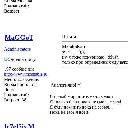
Russia Москва
Род занятий:
Возраст:
MaGGoT
Цитата
Metabolya :
Administrators
эх, ты...=))))
ну, я тоже покуриваю...:blush
только при определнных случаях: 
197 сообщений
http://www.moshable.ru
Местоположение:
Russia Ростов-на-
Аналогично! =)
Дону
Род занятий:
Я целый мир, потому что мужик!
Возраст: 38
Я тварью был пока я не смог встать!
Я буду помнить пока не забыл...
Пока не забыл всё!!!
le7el5is.M