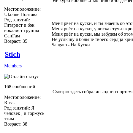
Не курю вообще...пью пиво иногда=)И
Местоположение:
Ukraine Полтава
Род занятий:
Меня рвёт на куски, и ты знаешь об эт
Гитарист и бэк
Меня рвёт на куски, у виска стучит кро
вокалист группы
Меня рвёт на куски, мы забудем об это
СанГам
Не услышу я больше твоего сердца кри
Возраст: 35
Sangam - На Куски
Stich
Members
168 сообщений
Смотрю здесь собрались одни спортсме
Местоположение:
Russia
Род занятий: Я
человек , и горжусь
этим .
Возраст: 38