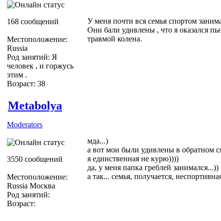
У меня почти вся семья спортом занима
168 сообщений
Они бали удивлены , что я оказался пьн
травмой колена.
Местоположение:
Russia
Род занятий: Я
человек , и горжусь
этим .
Возраст: 38
Metabolya
Moderators
мда...)
а вот мои были удивлены в обратном см
я единственная не курю))))
3550 сообщений
да, у меня папка греблей занимался...))
а так... семья, получается, неспортивная
Местоположение:
Russia Москва
Род занятий:
Возраст: