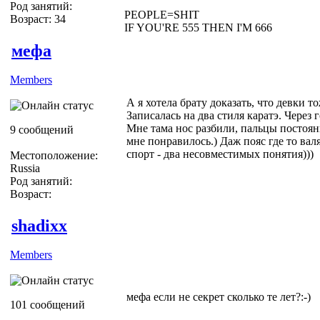
Род занятий:
PEOPLE=SHIT
Возраст: 34
IF YOU'RE 555 THEN I'M 666
мефа
Members
А я хотела брату доказать, что девки т
Записалась на два стиля каратэ. Через 
Мне тама нос разбили, пальцы постоян
9 сообщений
мне понравилось.) Даж пояс где то валя
спорт - два несовместимых понятия)))
Местоположение:
Russia
Род занятий:
Возраст:
shadixx
Members
мефа если не секрет сколько те лет?:-)
101 сообщений