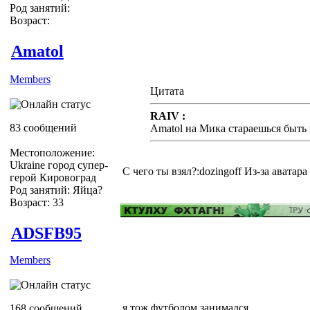
Род занятий:
Возраст:
Amatol
Members
Цитата
RAIV :
83 сообщений
Amatol на Мика стараешься быть
Местоположение:
Ukraine город супер-
С чего ты взял?:dozingoff Из-за аватара
герой Кировоград
Род занятий: Яйца?
Возраст: 33
ADSFB95
Members
я тож футболом занимался
168 сообщений