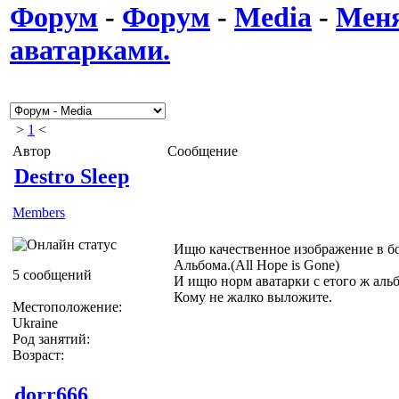
Форум
-
Форум
-
Media
-
Меня
аватарками.
>
1
<
Автор
Сообщение
Destro Sleep
Members
Ищю качественное изображение в б
Альбома.(All Hope is Gone)
5 сообщений
И ищю норм аватарки с етого ж аль
Кому не жалко выложите.
Местоположение:
Ukraine
Род занятий:
Возраст:
dorr666