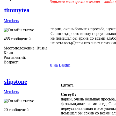
Зарывая свои грехи в землю – люди
timmytea
Members
парни, очень большая просьба, нуже
Слипнот,просто винду переустанавл
не помешал бы архив со всеми альбо
485 сообщений
не осталось(((если кто знает плиз к
Местоположение: Russia
Клин
Род занятий:
Возраст:
Я на Lastfm
slipstone
Цитата
Members
Corey8 :
парни, очень большая просьба,
фотками,аватарками и т.д. Сл
переустанавливал и все удали
20 сообщений
помешал бы архив со всеми ал