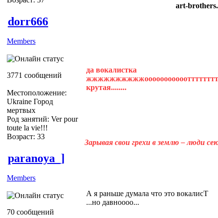
art-brothers
dorr666
Members
да вокалистка
3771 сообщений
жжжжжжжжжжоооооооооооттттттттттттт
крутая........
Местоположение:
Ukraine Город
мертвых
Род занятий: Ver pour
toute la vie!!!
Возраст: 33
Зарывая свои грехи в землю – люди с
paranoya_]
Members
А я раньше думала что это вокалисТ
...но давноооо...
70 сообщений