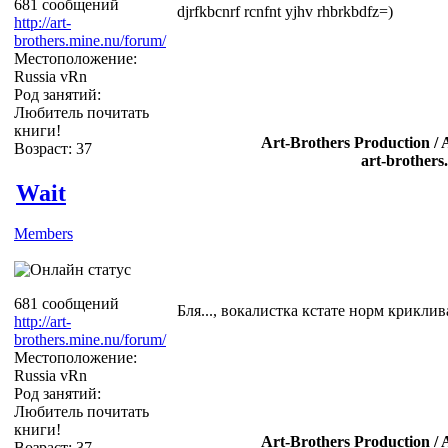
681 сообщений
djrfkbcnrf rcnfnt yjhv rhbrkbdfz=)
http://art-
brothers.mine.nu/forum/
Местоположение:
Russia vRn
Род занятий:
Любитель почитать
книги!
Art-Brothers Production / 
Возраст: 37
art-brothers
Wait
Members
681 сообщений
Бля..., вокалистка кстате норм криклив
http://art-
brothers.mine.nu/forum/
Местоположение:
Russia vRn
Род занятий:
Любитель почитать
книги!
Art-Brothers Production / 
Возраст: 37