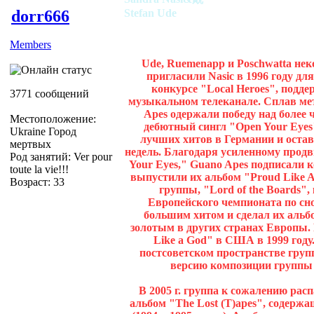
dorr666
Stefan Ude
Members
Ude, Ruemenapp и Poschwatta нек
пригласили Nasic в 1996 году дл
конкурсе "Local Heroes", подд
3771 сообщений
музыкальном телеканале. Сплав ме
Apes одержали победу над более 
Местоположение:
дебютный сингл "Open Your Eyes"
Ukraine Город
лучших хитов в Германии и остав
мертвых
недель. Благодаря усиленному про
Род занятий: Ver pour
Your Eyes," Guano Apes подписали к
toute la vie!!!
выпустили их альбом "Proud Like A 
Возраст: 33
группы, "Lord of the Boards"
Европейского чемпионата по сноу
большим хитом и сделал их аль
золотым в других странах Европы
Like a God" в США в 1999 году
постсоветском пространстве груп
версию композиции группы Al
В 2005 г. группа к сожалению расп
альбом "The Lost (T)apes", содержа