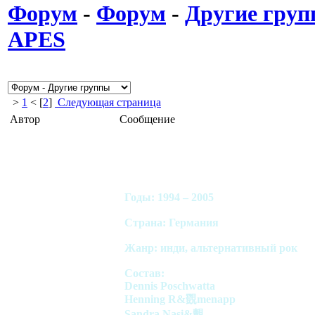
Форум
-
Форум
-
Другие гру
APES
>
1
< [
2
]
Следующая страница
Автор
Сообщение
Годы: 1994 – 2005
Страна: Германия
Жанр: инди, альтернативный рок
Состав:
Dennis Poschwatta
Henning R&覴menapp
Sandra Nasi&覿