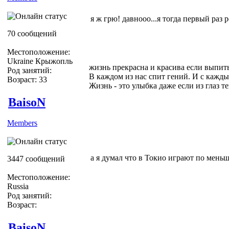
я ж грю! давнооо...я тогда первый раз 
70 сообщений
Местоположение:
Ukraine Крыжопль
жизнь прекрасна и красива если выпить
Род занятий:
В каждом из нас спит гений. И с кажды
Возраст: 33
Жизнь - это улыбка даже если из глаз теку
BaisoN
Members
а я думал что в Токио играют по мень
3447 сообщений
Местоположение:
Russia
Род занятий:
Возраст:
BaisoN