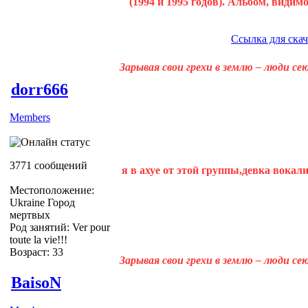
(1994 и 1995 годов). Альбом, видим
Ссылка для ска
Зарывая свои грехи в землю – люди с
dorr666
Members
3771 сообщений
я в ахуе от этой группы,девка вокали
Местоположение:
Ukraine Город
мертвых
Род занятий: Ver pour
toute la vie!!!
Возраст: 33
Зарывая свои грехи в землю – люди с
BaisoN