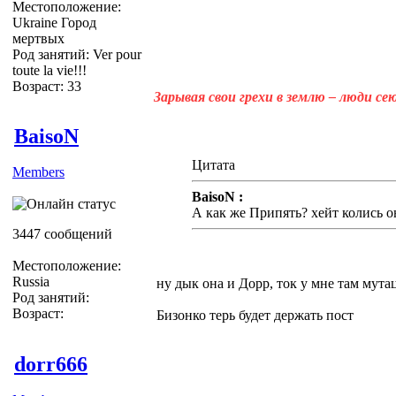
Местоположение:
Ukraine Город
мертвых
Род занятий: Ver pour
toute la vie!!!
Возраст: 33
Зарывая свои грехи в землю – люди с
BaisoN
Цитата
Members
BaisoN :
А как же Припять? хейт колись о
3447 сообщений
Местоположение:
Russia
ну дык она и Дорр, ток у мне там мута
Род занятий:
Возраст:
Бизонко терь будет держать пост
dorr666