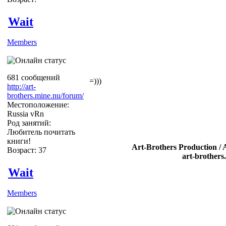
Wait
Members
681 сообщений
=)))
http://art-
brothers.mine.nu/forum/
Местоположение:
Russia vRn
Род занятий:
Любитель почитать
книги!
Art-Brothers Production / 
Возраст: 37
art-brothers
Wait
Members