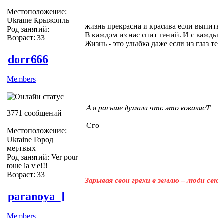
Местоположение:
Ukraine Крыжопль
жизнь прекрасна и красива если выпить
Род занятий:
В каждом из нас спит гений. И с кажды
Возраст: 33
Жизнь - это улыбка даже если из глаз теку
dorr666
Members
А я раньше думала что это вокалисТ
3771 сообщений
Ого
Местоположение:
Ukraine Город
мертвых
Род занятий: Ver pour
toute la vie!!!
Возраст: 33
Зарывая свои грехи в землю – люди с
paranoya_]
Members