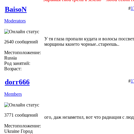
BaisoN
#
1
Moderators
У тя глаза пропали кудата и волосы поссве
2640 сообщений
морщины ккието чорные..стареешь..
Местоположение:
Russia
Род занятий:
Возраст:
dorr666
#
1
Members
3771 сообщений
ого, даж незаметил, вот что радиация с люд
Местоположение:
Ukraine Город