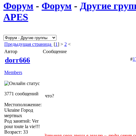
Форум
-
Форум
-
Другие гру
APES
Предыдущая страница
[
1
] >
2
<
Автор
Сообщение
dorr666
#
1
Members
3771 сообщений
что?
Местоположение:
Ukraine Город
мертвых
Род занятий: Ver
pour toute la vie!!!
Возраст: 33
Зарывая свои грехи в землю – люди сеют 