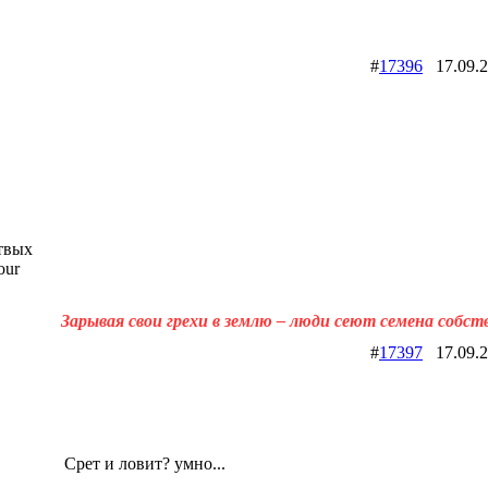
#
17396
17.09.
твых
our
Зарывая свои грехи в землю – люди сеют семена собст
#
17397
17.09.
Срет и ловит? умно...