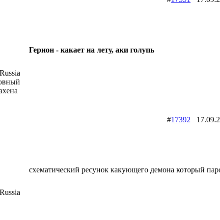
Герион - какает на лету, аки голупь
Russia
ховный
ахена
#
17392
17.09.
схематический ресунок какующего демона который пар
Russia