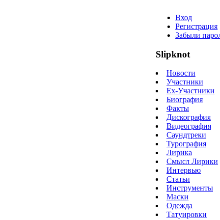
Вход
Регистрация
Забыли паро
Slipknot
Новости
Участники
Ex-Участники
Биография
Факты
Дискография
Видеография
Саундтреки
Турография
Лирика
Смысл Лирики
Интервью
Статьи
Инструменты
Маски
Одежда
Татуировки