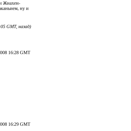
 и Жнахен-
аканьием, ну и
:05 GMT, назад)
2008 16:28 GMT
2008 16:29 GMT