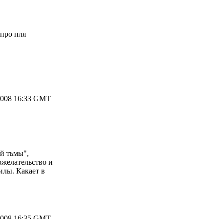
опро пля
2008 16:33 GMT
й тьмы",
ожелательство и
илы. Какает в
2008 16:35 GMT