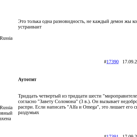
Это толька одна разновидность, не каждый демон жы к
устраиваит
Russia
#
17390
17.09.
Аутотит
Тридцать четвертый из тридцати шести "мироправителе
согласно "Завету Соломона" (3 в.). Он вызывает недобр
распри. Если написать "Alfa и Omega", это лишает его с
Russia
раздумьях
ховный
ахена
#
17391
17.09.