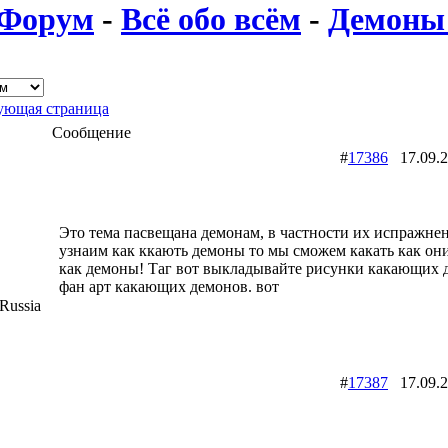
Форум
-
Всё обо всём
-
Демоны
ющая страница
Сообщение
#
17386
17.09.
Это тема пасвещана демонам, в частности их испражне
узнаим как ккають демоны то мы сможем какать как он
как демоны! Таг вот выкладывайте рисунки какающих 
фан арт какающих демонов. вот
Russia
#
17387
17.09.