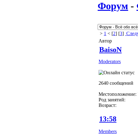
Форум
-
>
1
< [
2
] [
3
]
Следу
Автор
BaisoN
Moderators
2640 сообщений
Местоположение: 
Род занятий:
Возраст:
13:58
Members