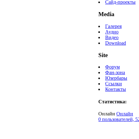
Сайд-проекты
Media
Галерея
Аудио
Видео
Download
Site
Форум
Фан-зона
Юзербары
Ссылки
Контакты
Статистика:
Онлайн
Онлайн
0 пользователей, 5