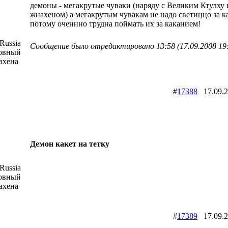
демоны - мегакрутые чуваки (наряду с Великим Ктулху
жнахеном) а мегакрутым чувакам не надо светиццо за к
потому оченнно трудна поймать их за каканием!
Russia
Сообщение было отредактировано 13:58 (17.09.2008 19
ховный
ахена
#
17388
17.09.
Демон какет на тетку
Russia
ховный
ахена
#
17389
17.09.