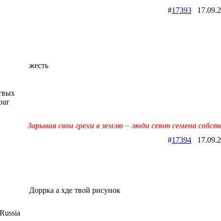
#
17393
17.09.
жесть
твых
our
Зарывая свои грехи в землю – люди сеют семена собст
#
17394
17.09.
Доррка а хде твой рисунок
Russia