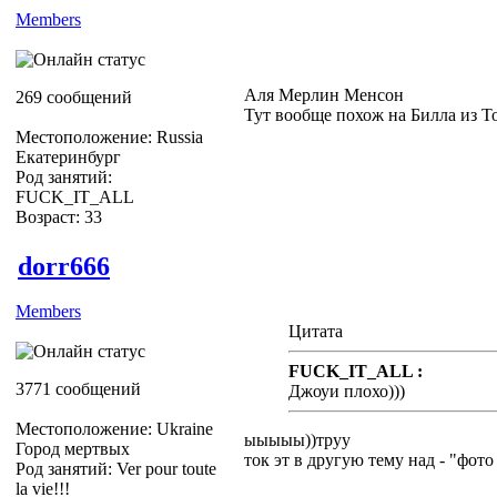
Members
Аля Мерлин Менсон
269 сообщений
Тут вообще похож на Билла из Т
Местоположение: Russia
Екатеринбург
Род занятий:
FUCK_IT_ALL
Возраст: 33
dorr666
Members
Цитата
FUCK_IT_ALL :
3771 сообщений
Джоуи плохо)))
Местоположение: Ukraine
ыыыыы))труу
Город мертвых
ток эт в другую тему над - "фото
Род занятий: Ver pour toute
la vie!!!