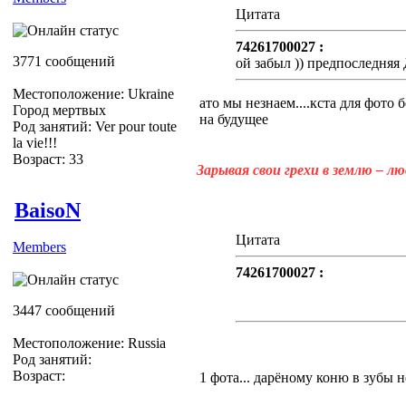
Цитата
74261700027 :
3771 сообщений
ой забыл )) предпоследняя
Местоположение: Ukraine
ато мы незнаем....кста для фото б
Город мертвых
на будущее
Род занятий: Ver pour toute
la vie!!!
Возраст: 33
Зарывая свои грехи в землю – л
BaisoN
Цитата
Members
74261700027 :
3447 сообщений
Местоположение: Russia
Род занятий:
Возраст:
1 фота... дарёному коню в зубы не