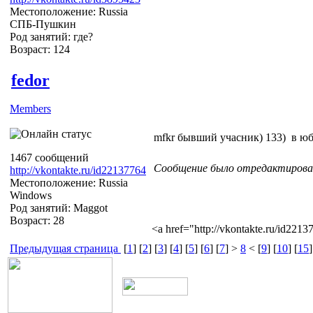
Местоположение: Russia
СПБ-Пушкин
Род занятий: где?
Возраст: 124
fedor
Members
mfkr бывший учасник)
133)
в ю
1467 сообщений
Сообщение было отредактировано
http://vkontakte.ru/id22137764
Местоположение: Russia
Windows
Род занятий: Maggot
Возраст: 28
<a href="http://vkontakte.ru/id22
Предыдущая страница
[
1
] [
2
] [
3
] [
4
] [
5
] [
6
] [
7
] >
8
< [
9
] [
10
] [
15
]