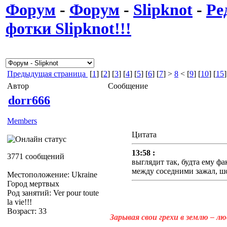
Форум
-
Форум
-
Slipknot
-
Ре
фотки Slipknot!!!
Предыдущая страница
[
1
] [
2
] [
3
] [
4
] [
5
] [
6
] [
7
] >
8
< [
9
] [
10
] [
15
]
Автор
Сообщение
dorr666
Members
Цитата
13:58 :
3771 сообщений
выглядит так, будта ему фа
между соседними зажал, ш
Местоположение: Ukraine
Город мертвых
Род занятий: Ver pour toute
la vie!!!
Возраст: 33
Зарывая свои грехи в землю – л