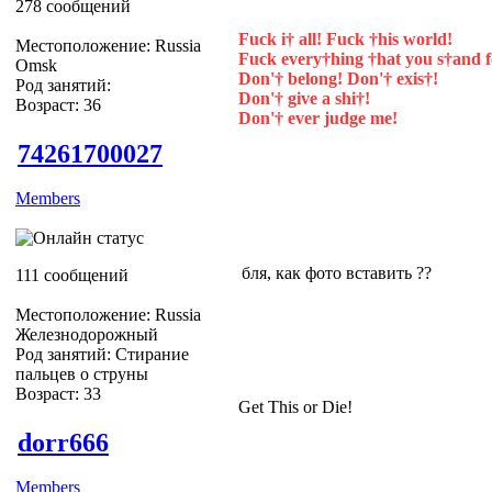
278 сообщений
Fuck i† all! Fuck †his world!
Местоположение: Russia
Fuck every†hing †hat you s†and f
Omsk
Don'† belong! Don'† exis†!
Род занятий:
Don'† give a shi†!
Возраст: 36
Don'† ever judge me!
74261700027
Members
бля, как фото вставить ??
111 сообщений
Местоположение: Russia
Железнодорожный
Род занятий: Стирание
пальцев о струны
Возраст: 33
Get This or Die!
dorr666
Members