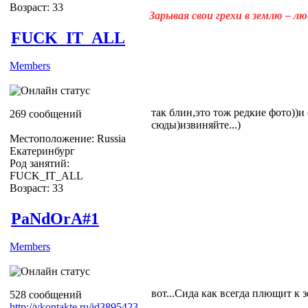
Возраст: 33
Зарывая свои грехи в землю – л
FUCK_IT_ALL
Members
так блин,это тож редкие фото))и
269 сообщений
сюды)извиняйте...)
Местоположение: Russia
Екатеринбург
Род занятий:
FUCK_IT_ALL
Возраст: 33
PaNdOrA#1
Members
вот...Сида как всегда плющит к з
528 сообщений
http://vkontakte.ru/id3895423