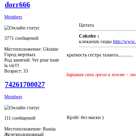
dorr666
Members
Цитата
Colcefer :
3771 сообщений
кликаешъ сюды
http://www.r
Местоположение: Ukraine
Город мертвых
краткость сестра таланта............
Род занятий: Ver pour toute
la vie!!!
Возраст: 33
Зарывая свои грехи в землю – л
74261700027
Members
Крэйг без маски )
111 сообщений
Местоположение: Russia
Железнодорожный