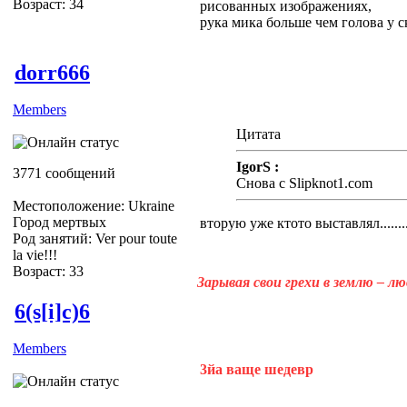
Возраст: 34
рисованных изображениях,
рука мика больше чем голова у с
dorr666
Members
Цитата
IgorS :
3771 сообщений
Снова с Slipknot1.com
Местоположение: Ukraine
Город мертвых
вторую уже ктото выставлял.......
Род занятий: Ver pour toute
la vie!!!
Возраст: 33
Зарывая свои грехи в землю – л
6(s[i]c)6
Members
3йа ваще шедевр