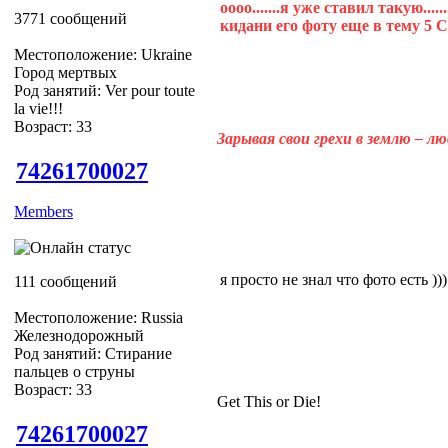
оооо.......я уже ставил такую....
3771 сообщений
кидани его фоту еще в тему 5 Cra
Местоположение: Ukraine
Город мертвых
Род занятий: Ver pour toute
la vie!!!
Возраст: 33
Зарывая свои грехи в землю – л
74261700027
Members
я просто не знал что фото есть ))
111 сообщений
Местоположение: Russia
Железнодорожный
Род занятий: Стирание
пальцев о струны
Возраст: 33
Get This or Die!
74261700027