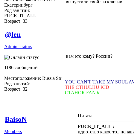
выпустили свой эксклюзив
Екатеринбург
Род занятий:
FUCK_IT_ALL
Возраст: 33
@len
Administrators
нам это кому? России?
1186 сообщений
Местоположение: Russia Str
YOU CAN'T TAKE MY SOUL 
Род занятий:
THE CTHULHU KID
Возраст: 32
СТАНОК FANЪ
Цитата
BaisoN
FUCK_IT_ALL :
Members
идиотство какое то...ненав