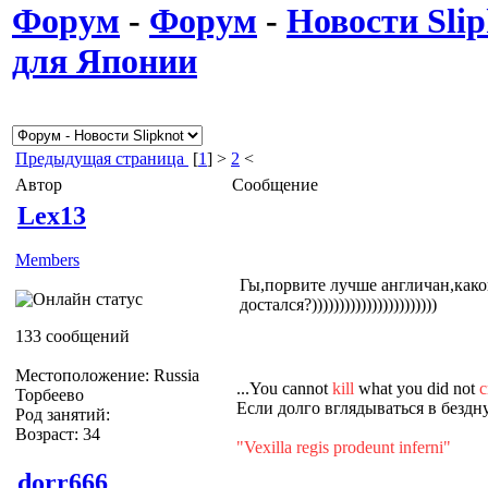
Форум
-
Форум
-
Новости Slip
для Японии
Предыдущая страница
[
1
] >
2
<
Автор
Сообщение
Lex13
Members
Гы,порвите лучше англичан,каког
достался?)))))))))))))))))))))))
133 сообщений
Местоположение: Russia
...You cannot
kill
what you did not
c
Торбеево
Если долго вглядываться в бездну
Род занятий:
Возраст: 34
"Vexilla regis prodeunt inferni"
dorr666