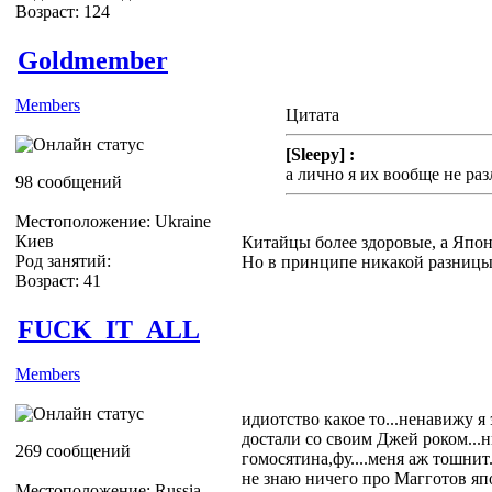
Возраст: 124
Goldmember
Members
Цитата
[Sleepy] :
а лично я их вообще не ра
98 сообщений
Местоположение: Ukraine
Киев
Китайцы более здоровые, а Япон
Род занятий:
Но в принципе никакой разницы
Возраст: 41
FUCK_IT_ALL
Members
идиотство какое то...ненавижу я
достали со своим Джей роком...н
269 сообщений
гомосятина,фу....меня аж тошнит..
не знаю ничего про Магготов яп
Местоположение: Russia