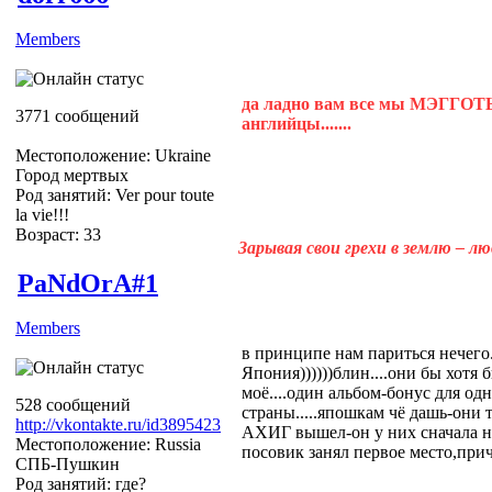
Members
да ладно вам все мы МЭГГОТЫ
3771 сообщений
английцы.......
Местоположение: Ukraine
Город мертвых
Род занятий: Ver pour toute
la vie!!!
Возраст: 33
Зарывая свои грехи в землю – л
PaNdOrA#1
Members
в принципе нам париться нечего.
Япония))))))блин....они бы хотя 
моё....один альбом-бонус для од
528 сообщений
страны.....япошкам чё дашь-они т
http://vkontakte.ru/id3895423
АХИГ вышел-он у них сначала на
Местоположение: Russia
посовик занял первое место,прич
СПБ-Пушкин
Род занятий: где?