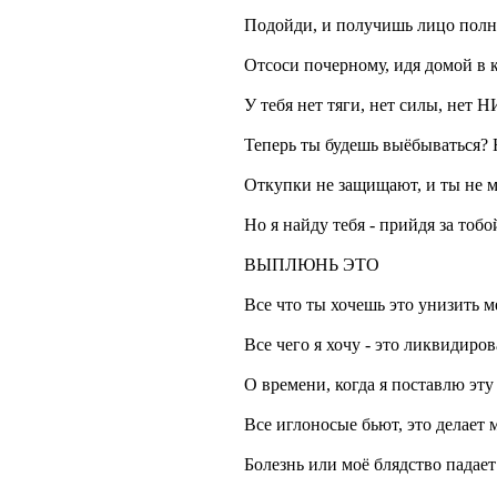
Подойди, и получишь лицо полн
Отсоси почерному, идя домой в 
У тебя нет тяги, нет силы, нет
Теперь ты будешь выёбываться? Н
Откупки не защищают, и ты не м
Но я найду тебя - прийдя за тобо
ВЫПЛЮНЬ ЭТО
Все что ты хочешь это унизить м
Все чего я хочу - это ликвидиров
О времени, когда я поставлю эту
Все иглоносые бьют, это делает 
Болезнь или моё блядство падает