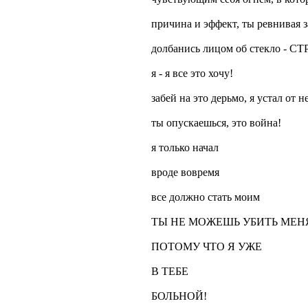
причина и эффект, ты ревнивая 
долбанись лицом об стекло - С
я - я все это хочу!
забей на это дерьмо, я устал от н
ты опускаешься, это война!
я только начал
вроде вовремя
все должно стать моим
ТЫ НЕ МОЖЕШЬ УБИТЬ МЕН
ПОТОМУ ЧТО Я УЖЕ
В ТЕБЕ
БОЛЬНОЙ!