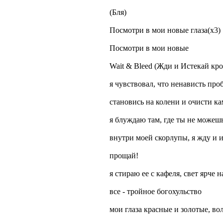
(Бля)
Посмотри в мои новые глаза(x3)
Посмотри в мои новые
Wait & Bleed (Жди и Истекай кр
я чувствовал, что ненависть проб
становись на колени и очисти кам
я блуждаю там, где ты не можешь
внутри моей скорлупы, я жду и и
прощай!
я стираю ее с кафеля, свет ярче н
все - тройное богохульство
мои глаза красные и золотые, во