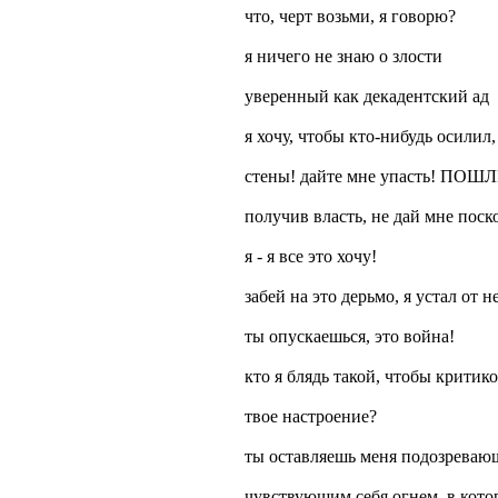
что, черт возьми, я говорю?
я ничего не знаю о злости
уверенный как декадентский ад
я хочу, чтобы кто-нибудь осилил
стены! дайте мне упасть! П
получив власть, не дай мне поск
я - я все это хочу!
забей на это дерьмо, я устал от н
ты опускаешься, это война!
кто я блядь такой, чтобы критик
твое настроение?
ты оставляешь меня подозревающ
чувствующим себя огнем, в кото