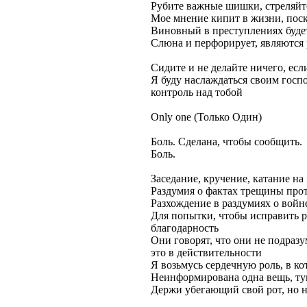
Рубите важные шишки, стреляйт
Мое мнение кипит в жизни, поско
Виновный в преступлениях буде
Слюна и перфорирует, являются 
Сидите и не делайте ничего, если
Я буду наслаждаться своим госпо
контроль над тобой
Only one (Только Один)
Боль. Сделана, чтобы сообщить.
Боль.
Заседание, кручение, катание на
Раздумия о фактах трещины про
Разхождение в раздумиях о войн
Для попытки, чтобы исправить р
благодарность
Они говорят, что они не подраз
это в действительности
Я возьмусь сердечную роль, в к
Неинформирована одна вещь, ту
Держи убегающий свой рот, но н