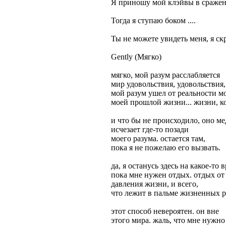
Я приношу мой клэйвы в сраже
Тогда я ступаю боком ....
Ты не можете увидеть меня, я с
Gently (Мягко)
мягко, мой разум расслабляется
мир удовольствия, удовольствия,
мой разум ушел от реальности м
моей прошлой жизни... жизни, к
и что бы не происходило, оно м
исчезает где-то позади
моего разума. остается там,
пока я не пожелаю его вызвать.
да, я останусь здесь на какое-то 
пока мне нужен отдых. отдых от
давления жизни, и всего,
что лежит в пальме жизненных р
этот способ невероятен. он вне
этого мира. жаль, что мне нужно 