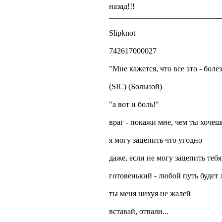
назад!!!
____________________________
Slipknot
742617000027
"Мне кажется, что все это - болез
(SIC) (Больной)
"а вот и боль!"
враг - покажи мне, чем ты хочеш
я могу зацепить что угодно
даже, если не могу зацепить тебя
готовенький - любой путь будет
ты меня нихуя не жалей
вставай, отвали...