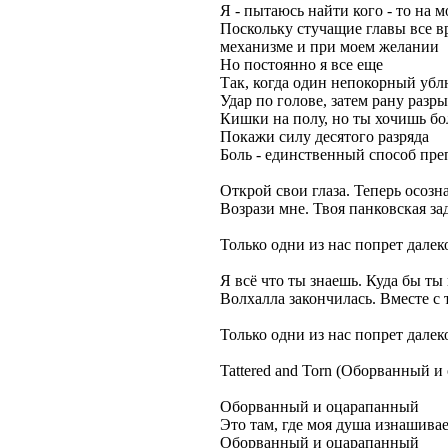
Я - пытаюсь найти кого - то на 
Поскольку стучащие главы все в
механизме и при моем желании
Но постоянно я все еще
Так, когда один непокорный убл
Удар по голове, затем рану разр
Кишки на полу, но ты хочишь б
Покажи силу десятого разряда
Боль - единственный способ пре
Открой свои глаза. Теперь осозн
Возрази мне. Твоя панковская за
Только одни из нас попрет далек
Я всё что ты знаешь. Куда бы ты
Волхалла закончилась. Вместе с 
Только одни из нас попрет далек
Tattered and Torn (Оборванный 
Оборванный и оцарапанный
Это там, где моя душа изнашивае
Оборванный и оцарапанный