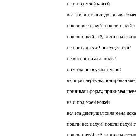
на и под моей кожей
все это внимание доканывает мен
пошли всё нахуй! пошли нахуй э
пошли нахуй всё, за что ты стои
не принадлежи! не существуй!
не воспринимай нихуя!
никогда не осуждай меня!
выбирая через экспонированные
принимай форму, принимая шев
на и под моей кожей
вся эта движущая сила меня док
пошли всё нахуй! пошли нахуй э
пошли нахуй всё, за что ты стои