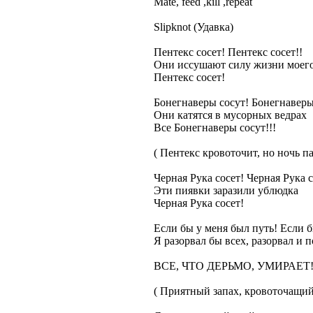
Mate, feed ,kill ,repeat
Slipknot (Удавка)
Пентекс сосет! Пентекс сосет!!
Они иссушают силу жизни моег
Пентекс сосет!
Бонегнаверы сосут! Бонегнаверы 
Они катятся в мусорных ведрах
Все Бонегнаверы сосут!!!
( Пентекс кровоточит, но ночь па
Черная Рука сосет! Черная Рука с
Эти пиявки заразили ублюдка
Черная Рука сосет!
Если бы у меня был путь! Если б
Я разорвал бы всех, разорвал и 
ВСЕ, ЧТО ДЕРЬМО, УМИРАЕТ!
( Приятный запах, кровоточащий