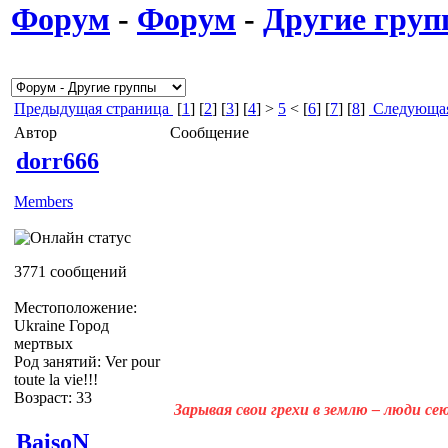
Форум
-
Форум
-
Другие гру
Предыдущая страница
[
1
] [
2
] [
3
] [
4
] >
5
< [
6
] [
7
] [
8
]
Следующая
Автор
Сообщение
dorr666
Members
3771 сообщений
Местоположение:
Ukraine Город
мертвых
Род занятий: Ver pour
toute la vie!!!
Возраст: 33
Зарывая свои грехи в землю – люди с
BaisoN