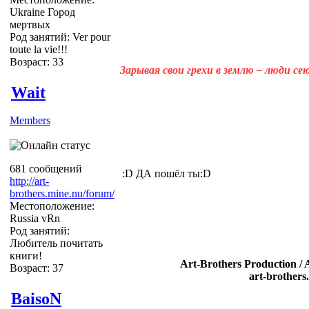
Ukraine Город
мертвых
Род занятий: Ver pour
toute la vie!!!
Возраст: 33
Зарывая свои грехи в землю – люди с
Wait
Members
681 сообщений
:D ДА пошёл ты:D
http://art-
brothers.mine.nu/forum/
Местоположение:
Russia vRn
Род занятий:
Любитель почитать
книги!
Art-Brothers Production / 
Возраст: 37
art-brothers
BaisoN