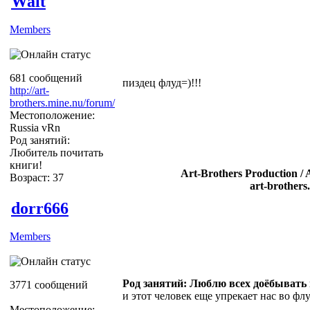
Wait
Members
681 сообщений
пиздец флуд=)!!!
http://art-
brothers.mine.nu/forum/
Местоположение:
Russia vRn
Род занятий:
Любитель почитать
книги!
Art-Brothers Production / 
Возраст: 37
art-brothers
dorr666
Members
Род занятий: Люблю всех доёбывать
3771 сообщений
и этот человек еще упрекает нас во фл
Местоположение: