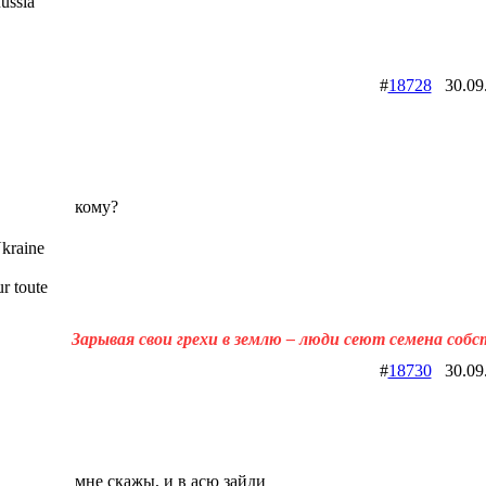
ussia
#
18728
30.09
кому?
kraine
r toute
Зарывая свои грехи в землю – люди сеют семена соб
#
18730
30.09
мне скажы, и в асю зайди