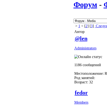
Форум
-
>
1
< [
2
] [
3
]
Следую
Автор
@len
Administrators
1186 сообщений
Местоположение: Ru
Род занятий:
Возраст: 32
fedor
Members