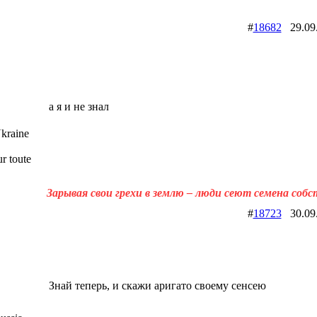
#
18682
29.09
а я и не знал
kraine
r toute
Зарывая свои грехи в землю – люди сеют семена соб
#
18723
30.09
Знай теперь, и скажи аригато своему сенсею