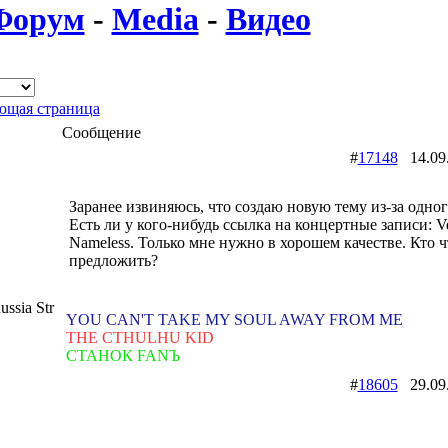
Форум
-
Media
-
Видео
щая страница
Сообщение
#
17148
14.09
Заранее извиняюсь, что создаю новую тему из-за одног
Есть ли у кого-нибудь ссылка на концертные записи: Ver
Nameless. Только мне нужно в хорошем качестве. Кто 
предложить?
ssia Str
YOU CAN'T TAKE MY SOUL AWAY FROM ME
THE CTHULHU KID
СТАНОК FANЪ
#
18605
29.09