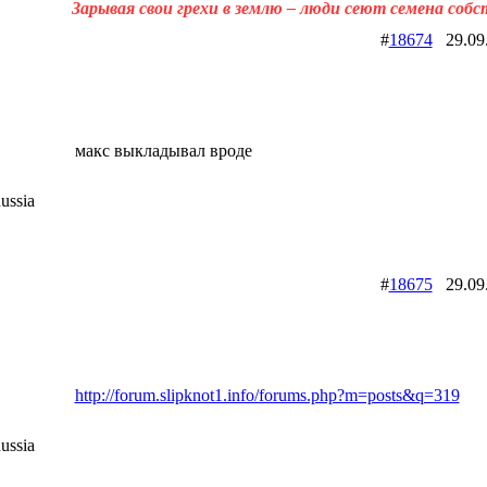
Зарывая свои грехи в землю – люди сеют семена соб
#
18674
29.09
макс выкладывал вроде
ussia
#
18675
29.09
http://forum.slipknot1.info/forums.php?m=posts&q=319
ussia