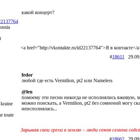
какой концерт?
d22137764
ussia
t
<a href="http://vkontakte.ru/id22137764">Я в контакте</a
#
18611
29.09
fedor
любой где есть Vermilion, pt2 или Nameless
@len
помоему эти песни никогда не исполнялись вживую, х
можно поискать, а Vermilion, pt2 без сомнений могу ск
kraine
неисполнялась...
r toute
Зарывая свои грехи в землю – люди сеют семена соб
#
18662
29.09