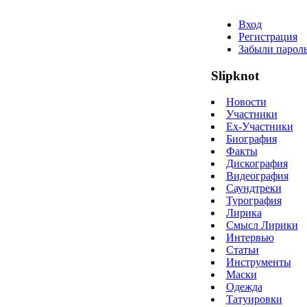
Вход
Регистрация
Забыли парол
Slipknot
Новости
Участники
Ex-Участники
Биография
Факты
Дискография
Видеография
Саундтреки
Турография
Лирика
Смысл Лирики
Интервью
Статьи
Инструменты
Маски
Одежда
Татуировки