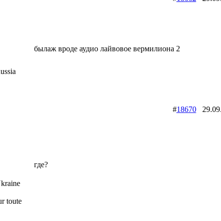
былаж вроде аудио лайвовое вермилиона 2
ussia
#
18670
29.09
где?
kraine
r toute