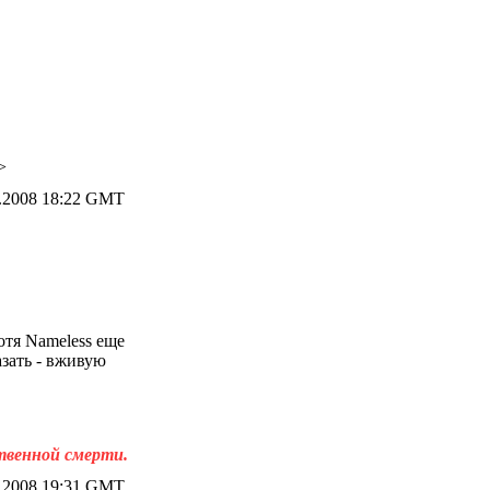
>
.2008 18:22 GMT
отя Nameless еще
азать - вживую
ственной смерти.
.2008 19:31 GMT