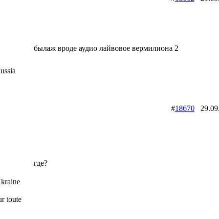
былаж вроде аудио лайвовое вермилиона 2
ussia
#
18670
29.09
где?
kraine
r toute