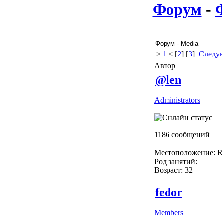
Форум
-
>
1
< [
2
] [
3
]
Следую
Автор
@len
Administrators
1186 сообщений
Местоположение: Ru
Род занятий:
Возраст: 32
fedor
Members