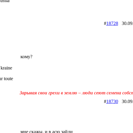
ussia
#
18728
30.09
кому?
kraine
r toute
Зарывая свои грехи в землю – люди сеют семена соб
#
18730
30.09
мне скажы, и в асю зайди