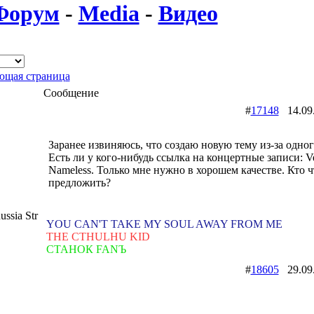
Форум
-
Media
-
Видео
щая страница
Сообщение
#
17148
14.09
Заранее извиняюсь, что создаю новую тему из-за одног
Есть ли у кого-нибудь ссылка на концертные записи: Ver
Nameless. Только мне нужно в хорошем качестве. Кто 
предложить?
ssia Str
YOU CAN'T TAKE MY SOUL AWAY FROM ME
THE CTHULHU KID
СТАНОК FANЪ
#
18605
29.09