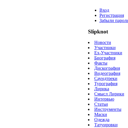
Вход
Регистрация
Забыли парол
Slipknot
Новости
Участники
Ex-Участники
Биография
Факты
Дискография
Видеография
Саундтреки
Турография
Лирика
Смысл Лирики
Интервью
Статьи
Инструменты
Маски
Одежда
Татуировки