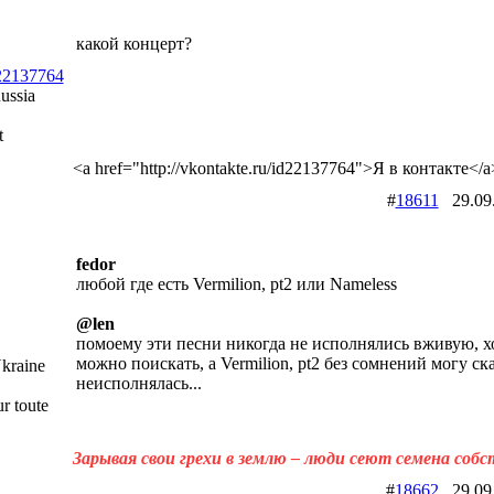
какой концерт?
d22137764
ussia
t
<a href="http://vkontakte.ru/id22137764">Я в контакте</a
#
18611
29.09
fedor
любой где есть Vermilion, pt2 или Nameless
@len
помоему эти песни никогда не исполнялись вживую, х
можно поискать, а Vermilion, pt2 без сомнений могу ск
kraine
неисполнялась...
r toute
Зарывая свои грехи в землю – люди сеют семена соб
#
18662
29.09