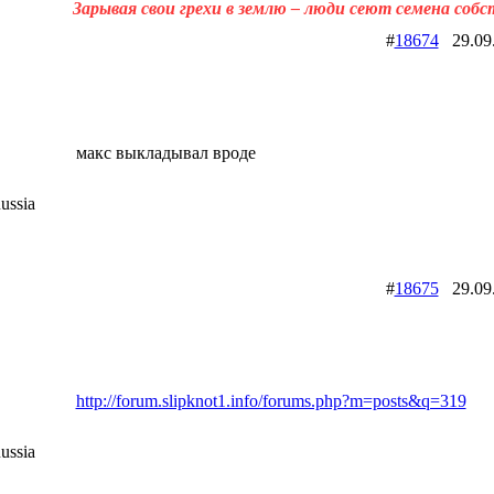
Зарывая свои грехи в землю – люди сеют семена соб
#
18674
29.09
макс выкладывал вроде
ussia
#
18675
29.09
http://forum.slipknot1.info/forums.php?m=posts&q=319
ussia