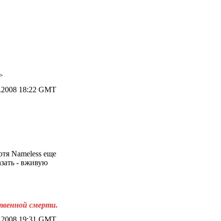
>
.2008 18:22 GMT
отя Nameless еще
азать - вживую
ственной смерти.
.2008 19:31 GMT