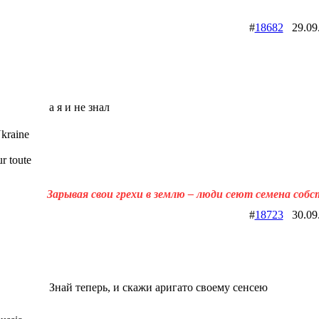
#
18682
29.09
а я и не знал
kraine
r toute
Зарывая свои грехи в землю – люди сеют семена соб
#
18723
30.09
Знай теперь, и скажи аригато своему сенсею