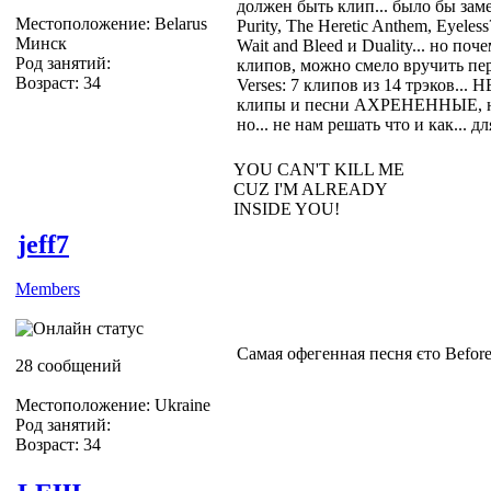
должен быть клип... было бы зам
Местоположение: Belarus
Purity, The Heretic Anthem, Eyele
Минск
Wait and Bleed и Duality... но по
Род занятий:
клипов, можно смело вручить перв
Возраст: 34
Verses: 7 клипов из 14 трэков.
клипы и песни АХРЕНЕННЫЕ, но к
но... не нам решать что и как... д
YOU CAN'T KILL ME
CUZ I'M ALREADY
INSIDE YOU!
jeff7
Members
Самая офегенная песня єто Before 
28 сообщений
Местоположение: Ukraine
Род занятий:
Возраст: 34