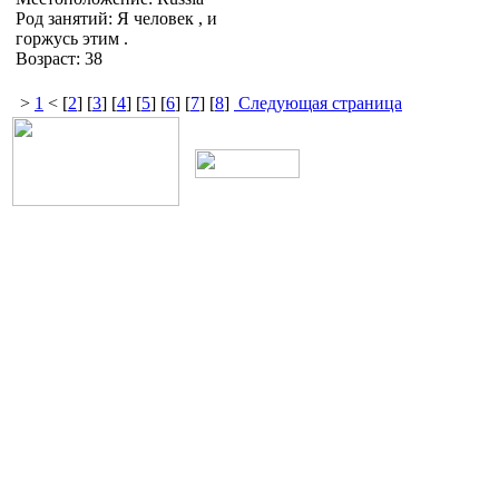
Род занятий: Я человек , и
горжусь этим .
Возраст: 38
>
1
< [
2
] [
3
] [
4
] [
5
] [
6
] [
7
] [
8
]
Следующая страница