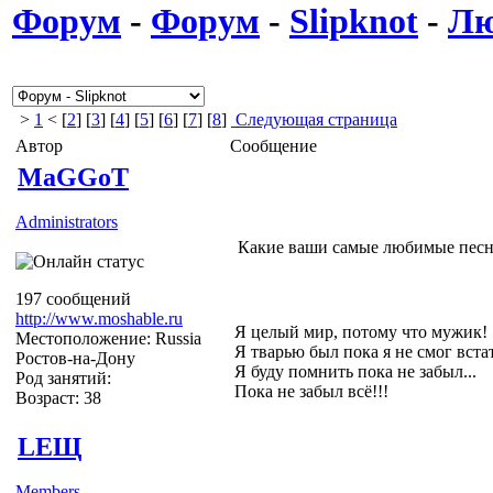
Форум
-
Форум
-
Slipknot
-
Лю
>
1
< [
2
] [
3
] [
4
] [
5
] [
6
] [
7
] [
8
]
Следующая страница
Автор
Сообщение
MaGGoT
Administrators
Какие ваши самые любимые песни
197 сообщений
http://www.moshable.ru
Я целый мир, потому что мужик!
Местоположение: Russia
Я тварью был пока я не смог вста
Ростов-на-Дону
Я буду помнить пока не забыл...
Род занятий:
Пока не забыл всё!!!
Возраст: 38
LEЩ
Members