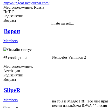
http://slipgoat.livejournal.com/
Местоположение: Russia
ПиТеР
Род занятий:
Возраст:
I hate myself...
Ворон
Members
Nembeles Vermilion 2
65 сообщений
Местоположение:
Azerbaijan
Род занятий:
Возраст:
SlipeR
Members
на то я и MaggoT!!!!! все мне нр
песни из альбома IOWA ^^ песня из