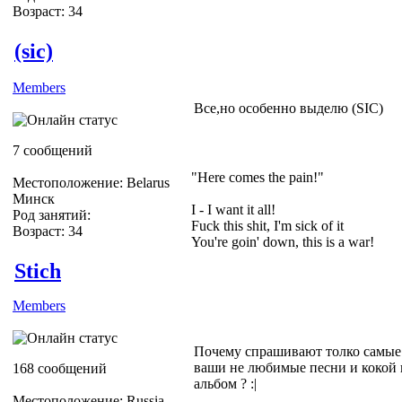
Возраст: 34
(sic)
Members
Все,но особенно выделю (SIC)
7 сообщений
"Here comes the pain!"
Местоположение: Belarus
Минск
I - I want it all!
Род занятий:
Fuck this shit, I'm sick of it
Возраст: 34
You're goin' down, this is a war!
Stich
Members
Почему спрашивают толко самые
ваши не любимые песни и кокой
168 сообщений
альбом ? :|
Местоположение: Russia