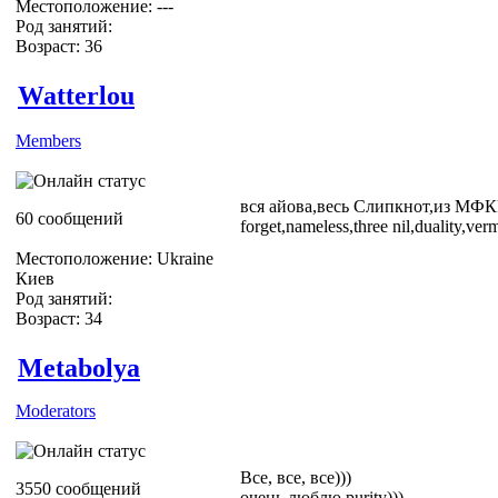
Местоположение: ---
Род занятий:
Возраст: 36
Watterlou
Members
вся айова,весь Слипкнот,из МФКР-K
60 сообщений
forget,nameless,three nil,duality,verm
Местоположение: Ukraine
Киев
Род занятий:
Возраст: 34
Metabolya
Moderators
Все, все, все)))
3550 сообщений
очень люблю purity)))