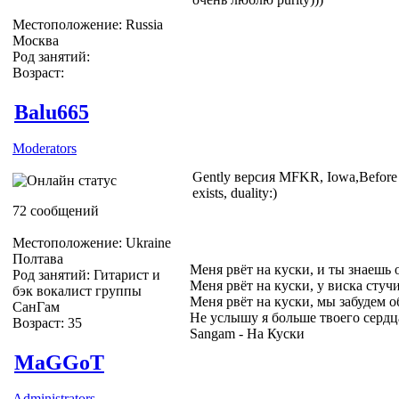
Местоположение: Russia
Москва
Род занятий:
Возраст:
Balu665
Moderators
Gently версия MFKR, Iowa,Before I f
exists, duality:)
72 сообщений
Местоположение: Ukraine
Полтава
Меня рвёт на куски, и ты знаешь 
Род занятий: Гитарист и
Меня рвёт на куски, у виска стуч
бэк вокалист группы
Меня рвёт на куски, мы забудем о
СанГам
Не услышу я больше твоего сердц
Возраст: 35
Sangam - На Куски
MaGGoT
Administrators